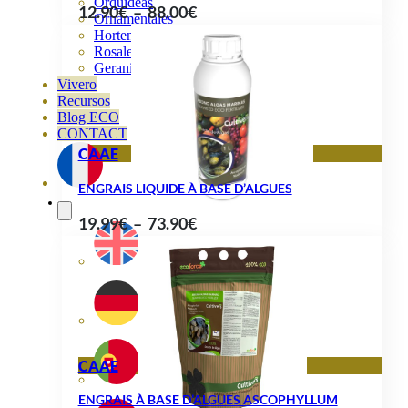
Orquideas
Plage
12.90
€
–
88.00
€
Ornamentales
de
Hortensias
Rosales
prix :
Geranios
12.90€
Vivero
Recursos
à
Blog ECO
88.00€
CONTACT
CAAE
ENGRAIS LIQUIDE À BASE D’ALGUES
Plage
19.99
€
–
73.90
€
de
prix :
19.99€
à
73.90€
CAAE
ENGRAIS À BASE D’ALGUES ASCOPHYLLUM