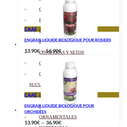
13.90€
CÍTRICOS
à
FRUTALES
56.90€
CAAE
CÉSPED
ENGRAIS LIQUIDE BIOLOGIQUE POUR ROSIERS
BONSAI
Plage
13.90
€
–
56.90
€
CONÍFERAS Y SETOS
de
OLIVO
prix :
13.90€
CACTUS, CRASAS Y
à
SUCULENTAS
56.90€
CAAE
PLANTAS DE INTERIOR
ENGRAIS LIQUIDE BIOLOGIQUE POUR
ORQUIDEAS
ORCHIDÉES
ORNAMENTALES
Plage
13.90
€
–
36.90
€