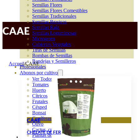
Semillas Flores
Semillas Flores Comestibles
Semillas Tradicionales
Semillas Brasicas
Semillas Raíz
CAAE
Semillas Leguminosas
Microgreen
Cubiertas Vegetales
Tiras de Semillas
Bombas de Semillas
Bandejas y Semilleros
Accueil
/
CAAE
Profesionales
Abonos por cultivo
Ver Todos
Tomates
Huerto
Cítricos
Frutales
Césped
Bonsai
Coníferas y setos
CAAE
Olivo
Cactus, crasas y suculentas
CHÉLATE DE FER
Plantas de interior