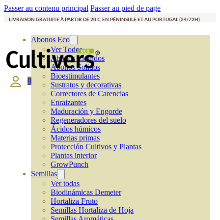
Passer au contenu principal
Passer au pied de page
LIVRAISON GRATUITE À PARTIR DE 20 €, EN PÉNINSULE ET AU PORTUGAL (24/72H)
Abonos Eco
Ver Todos
Abonos Líquidos
Abonos Solidos
Bioestimulantes
0
Sustratos y decorativas
Correctores de Carencias
Enraizantes
Maduración y Engorde
Regeneradores del suelo
Ácidos húmicos
Materias primas
Protección Cultivos y Plantas
Plantas interior
GrowPunch
Semillas
Ver todas
Biodinámicas Demeter
Hortaliza Fruto
Semillas Hortaliza de Hoja
Semillas Aromáticas