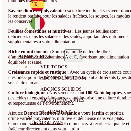
multiples usages culinaires.
Saveur douce et polyvalente :
sa texture tendre et sa saveur douc
la rendent parfaite pour les salades fraîches, les soupes, les ragoûts 
les conserves.
Feuilles comestibles et nutritives :
Les jeunes feuilles sont
délicieuses dans les salades et les sautés, apportant des nutriments
supplémentaires à votre alimentation.
Riche en nutriments :
Source naturelle de fer, de fibres,
ABONOS ECO
d’antioxydants et de vitamines A et C, favorisant une alimentation
équilibrée et saine.
VER TODOS
Croissance rapide et rustique :
Avec un cycle de croissance cour
il est idéal pour des récoltes rapides, s’adaptant à différents types d
ABONOS LÍQUIDOS
sols et de climats.
ABONOS SOLIDOS
Culture biologique :
Nos semences sont
100 % biologiques
, san
pesticides ni engrais chimiques, ce qui favorise une culture durable
BIOESTIMULANTES
et respectueuse de l’environnement.
SUSTRATOS Y
Ajoutez
Detroit Beetroot 2 Organic
à votre
jardin
et profitez
d’une variété polyvalente, nutritive et délicieuse dans vos plats.
DECORATIVAS
Commandez dès aujourd’hui et commencez à récolter la qualité et 
fraîcheur directement dans votre jardin !