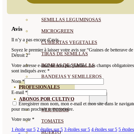
SEMILLAS RAÍZ
SEMILLAS LEGUMINOSAS
Avis
MICROGREEN
Il n’y a pas encore d’avis.
CUBIERTAS VEGETALES
Soyez le premier à laisser votre avis sur “Graines de betterave de
TIRAS DE SEMILLAS
Détroit 2”
BOMBAS DE SEMILLAS
Votre adresse e-mail ne sera pas publiée.
Les champs obligatoires
sont indiqués avec
*
BANDEJAS Y SEMILLEROS
Nom
*
PROFESIONALES
E-mail
*
ABONOS POR CULTIVO
Enregistrer mon nom, mon e-mail et mon site dans le navigat
pour mon prochain commentaire.
VER TODOS
Votre note
*
TOMATES
1 étoile sur 5
2 étoiles sur 5
3 étoiles sur 5
4 étoiles sur 5
5 étoiles
HUERTO