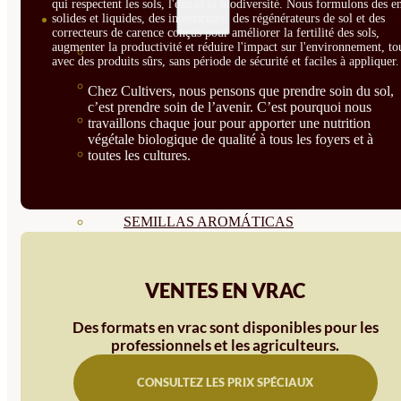
qui respectent les sols, l'eau et la biodiversité. Nous formulons des e
solides et liquides, des insecticides, des régénérateurs de sol et des
SEMILLAS
correcteurs de carence conçus pour améliorer la fertilité des sols,
augmenter la productivité et réduire l'impact sur l'environnement, to
VER TODAS
avec des produits sûrs, sans période de sécurité et faciles à appliquer.
BIODINÁMICAS DEMETER
Chez Cultivers, nous pensons que prendre soin du sol,
c’est prendre soin de l’avenir. C’est pourquoi nous
HORTALIZA FRUTO
travaillons chaque jour pour apporter une nutrition
végétale biologique de qualité à tous les foyers et à
SEMILLAS HORTALIZA DE
toutes les cultures.
HOJA
SEMILLAS AROMÁTICAS
SEMILLAS FLORES
VENTES EN VRAC
SEMILLAS FLORES
COMESTIBLES
Des formats en vrac sont disponibles pour les
professionnels et les agriculteurs.
SEMILLAS TRADICIONALES
CONSULTEZ LES PRIX SPÉCIAUX
SEMILLAS BRASICAS