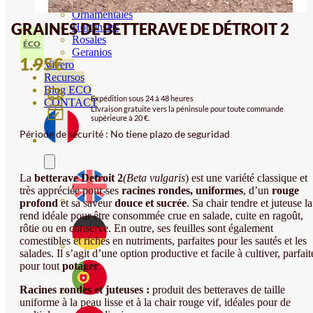
Orquideas
Ornamentales
GRAINES DE BETTERAVE DE DÉTROIT 2
Hortensias
Rosales
ÉCO
Geranios
1.95
€
Vivero
Recursos
Blog ECO
Expédition sous 24 à 48 heures
CONTACT
Livraison gratuite vers la péninsule pour toute commande
supérieure à 20 €.
Période de sécurité : No tiene plazo de seguridad
La
betterave Detroit 2
(Beta vulgaris
) est une variété classique et
très appréciée pour ses
racines rondes, uniformes
, d’un
rouge
profond
et sa saveur
douce et sucrée
. Sa chair tendre et juteuse la
rend idéale pour être consommée crue en salade, cuite en ragoût,
rôtie ou en conserve. En outre, ses feuilles sont également
comestibles et riches en nutriments, parfaites pour les sautés et les
salades. Il s’agit d’une option productive et facile à cultiver, parfait
pour tout
potager
.
Racines rondes et juteuses :
produit des betteraves de taille
uniforme à la peau lisse et à la chair rouge vif, idéales pour de