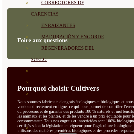
CORRECTORES DE
CARENCIAS
ENRAIZANTES
MADURACIÓN Y ENGORDE
Foire aux questions
REGENERADORES DEL
SUELO
ÁCIDOS HÚMICOS
MATERIAS PRIMAS
Pourquoi choisir Cultivers
PROTECCIÓN CULTIVOS Y
Nous sommes fabricants d'engrais écologiques et biologiques et nous 
PLANTAS
vendons directement en ligne, ce qui nous permet de contrôler l'ens
du processus et de garantir des produits 100 % naturels et inoffensif
PLANTAS INTERIOR
les animaux et les plantes, et de les vendre à un prix équitable pour l
consommateur. Tous nos engrais et insecticides sont 100% biologique
certifiés selon la législation en vigueur pour l'agriculture biologique
GROWPUNCH
utilisons des matières premières biologiques et des procédés responsa