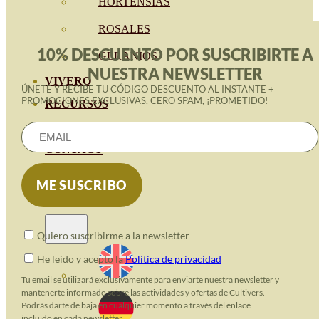
HORTENSIAS
ROSALES
10% DESCUENTO POR SUSCRIBIRTE A
GERANIOS
NUESTRA NEWSLETTER
VIVERO
ÚNETE Y RECIBE TU CÓDIGO DESCUENTO AL INSTANTE +
PROMOCIONES EXCLUSIVAS. CERO SPAM, ¡PROMETIDO!
RECURSOS
BLOG ECO
CONTACT
Quiero suscribirme a la newsletter
He leido y acepto la
Política de privacidad
Tu email se utilizará exclusivamente para enviarte nuestra newsletter y
mantenerte informado sobre las actividades y ofertas de Cultivers.
Podrás darte de baja en cualquier momento a través del enlace
incluido en cada newsletter.