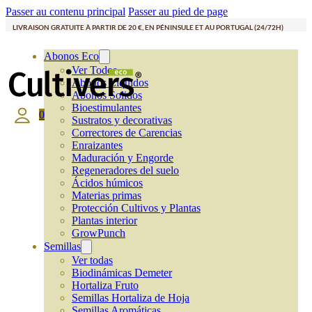
Passer au contenu principal
Passer au pied de page
LIVRAISON GRATUITE À PARTIR DE 20 €, EN PÉNINSULE ET AU PORTUGAL (24/72H)
Abonos Eco
Ver Todos
Abonos Líquidos
Abonos Solidos
Bioestimulantes
0
Sustratos y decorativas
Correctores de Carencias
Enraizantes
Maduración y Engorde
Regeneradores del suelo
Ácidos húmicos
Materias primas
Protección Cultivos y Plantas
Plantas interior
GrowPunch
Semillas
Ver todas
Biodinámicas Demeter
Hortaliza Fruto
Semillas Hortaliza de Hoja
Semillas Aromáticas