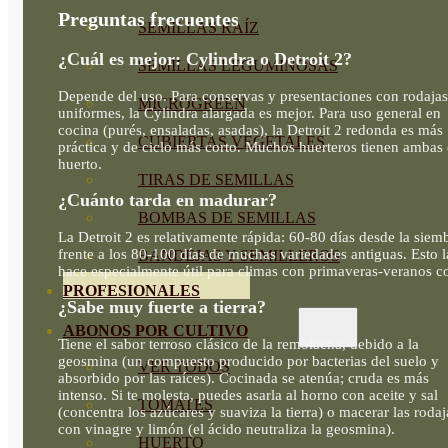
Preguntas frecuentes
SEMILLAS RAÍZ
¿Cuál es mejor: Cylindra o Detroit 2?
SEMILLAS LEGUMINOSAS
Depende del uso. Para conservas y presentaciones con rodajas
MICROGREEN
uniformes, la Cylindra alargada es mejor. Para uso general en
cocina (purés, ensaladas, asadas), la Detroit 2 redonda es más
CUBIERTAS VEGETALES
práctica y de ciclo más corto. Muchos huerteros tienen ambas 
huerto.
TIRAS DE SEMILLAS
¿Cuánto tarda en madurar?
BOMBAS DE SEMILLAS
La Detroit 2 es relativamente rápida: 60-80 días desde la siem
frente a los 80-100 días de muchas variedades antiguas. Esto l
BANDEJAS Y SEMILLEROS
hace especialmente útil para climas con primaveras-veranos co
PROFESIONALES
¿Sabe muy fuerte a tierra?
ABONOS POR CULTIVO
Tiene el sabor terroso clásico de la remolacha, debido a la
geosmina (un compuesto producido por bacterias del suelo y
VER TODOS
absorbido por las raíces). Cocinada se atenúa; cruda es más
intenso. Si te molesta, puedes asarla al horno con aceite y sal
TOMATES
(concentra los azúcares y suaviza la tierra) o macerar las rodaj
con vinagre y limón (el ácido neutraliza la geosmina).
HUERTO