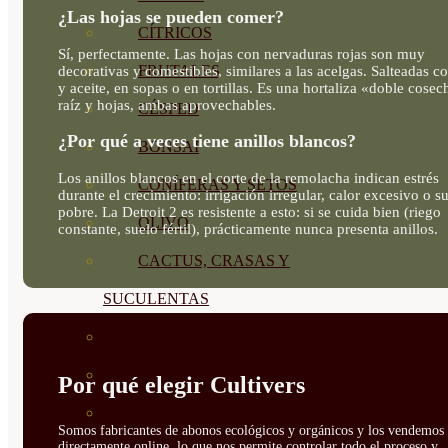
¿Las hojas se pueden comer?
CÍTRICOS
Sí, perfectamente. Las hojas con nervaduras rojas son muy
FRUTALES
decorativas y comestibles, similares a las acelgas. Salteadas c
y aceite, en sopas o en tortillas. Es una hortaliza «doble cosec
raíz y hojas, ambas aprovechables.
CÉSPED
¿Por qué a veces tiene anillos blancos?
BONSAI
Los anillos blancos en el corte de la remolacha indican estrés
CONÍFERAS Y SETOS
durante el crecimiento: irrigación irregular, calor excesivo o s
pobre. La Detroit 2 es resistente a esto: si se cuida bien (riego
OLIVO
constante, suelo fértil), prácticamente nunca presenta anillos.
CACTUS, CRASAS Y
SUCULENTAS
PLANTAS DE INTERIOR
ORQUIDEAS
Por qué elegir Cultivers
ORNAMENTALES
Somos fabricantes de abonos ecológicos y orgánicos y los vendemos
directamente online, lo que nos permite controlar todo el proceso y