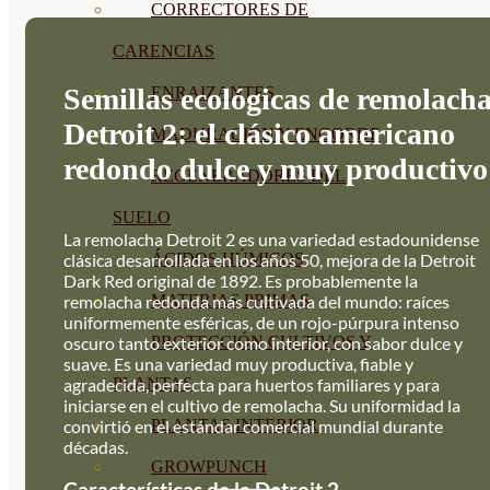
CORRECTORES DE
CARENCIAS
Semillas ecológicas de remolach
ENRAIZANTES
Detroit 2: el clásico americano
MADURACIÓN Y ENGORDE
redondo dulce y muy productivo
REGENERADORES DEL
SUELO
La remolacha Detroit 2 es una variedad estadounidense
clásica desarrollada en los años 50, mejora de la Detroit
ÁCIDOS HÚMICOS
Dark Red original de 1892. Es probablemente la
remolacha redonda más cultivada del mundo: raíces
MATERIAS PRIMAS
uniformemente esféricas, de un rojo-púrpura intenso
oscuro tanto exterior como interior, con sabor dulce y
PROTECCIÓN CULTIVOS Y
suave. Es una variedad muy productiva, fiable y
agradecida, perfecta para huertos familiares y para
PLANTAS
iniciarse en el cultivo de remolacha. Su uniformidad la
convirtió en el estándar comercial mundial durante
PLANTAS INTERIOR
décadas.
GROWPUNCH
Características de la Detroit 2