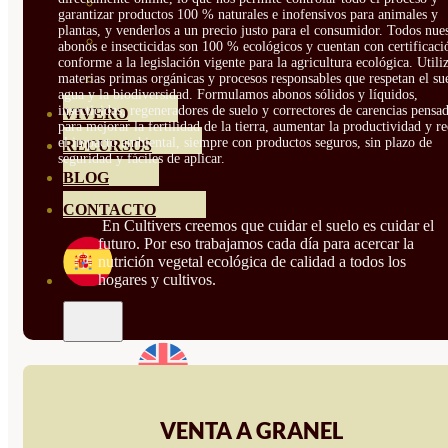
HORTENSIAS
garantizar productos 100 % naturales e inofensivos para animales y
plantas, y venderlos a un precio justo para el consumidor. Todos nue
ROSALES
abonos e insecticidas son 100 % ecológicos y cuentan con certificaci
conforme a la legislación vigente para la agricultura ecológica. Util
GERANIOS
materias primas orgánicas y procesos responsables que respetan el sue
agua y la biodiversidad. Formulamos abonos sólidos y líquidos,
insecticidas, regeneradores de suelo y correctores de carencias pensa
VIVERO
para mejorar la fertilidad de la tierra, aumentar la productividad y r
el impacto ambiental, siempre con productos seguros, sin plazo de
RECURSOS
seguridad y fáciles de aplicar.
BLOG
CONTACTO
En Cultivers creemos que cuidar el suelo es cuidar el
futuro. Por eso trabajamos cada día para acercar la
nutrición vegetal ecológica de calidad a todos los
hogares y cultivos.
VENTA A GRANEL