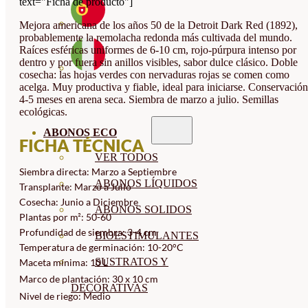
text="Ficha de producto"]
Mejora americana de los años 50 de la Detroit Dark Red (1892),
probablemente la remolacha redonda más cultivada del mundo.
Raíces esféricas uniformes de 6-10 cm, rojo-púrpura intenso por
dentro y por fuera sin anillos visibles, sabor dulce clásico. Doble
cosecha: las hojas verdes con nervaduras rojas se comen como
acelga. Muy productiva y fiable, ideal para iniciarse. Conservación
4-5 meses en arena seca. Siembra de marzo a julio. Semillas
ecológicas.
ABONOS ECO
FICHA TÉCNICA
VER TODOS
Siembra directa: Marzo a Septiembre
ABONOS LÍQUIDOS
Transplante: Marzo a Julio
Cosecha: Junio a Diciembre
ABONOS SOLIDOS
Plantas por m²: 50-60
Profundidad de siembra: 3-4 cm
BIOESTIMULANTES
Temperatura de germinación: 10-20°C
SUSTRATOS Y
Maceta mínima: 10 L
Marco de plantación: 30 x 10 cm
DECORATIVAS
Nivel de riego: Medio