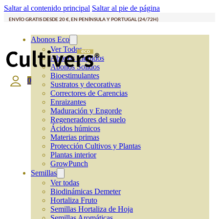
Saltar al contenido principal
Saltar al pie de página
ENVÍO GRATIS DESDE 20 €, EN PENÍNSULA Y PORTUGAL (24/72H)
Abonos Eco
Ver Todos
Abonos Líquidos
Abonos Solidos
Bioestimulantes
0
Sustratos y decorativas
Correctores de Carencias
Enraizantes
Maduración y Engorde
Regeneradores del suelo
Ácidos húmicos
Materias primas
Protección Cultivos y Plantas
Plantas interior
GrowPunch
Semillas
Ver todas
Biodinámicas Demeter
Hortaliza Fruto
Semillas Hortaliza de Hoja
Semillas Aromáticas