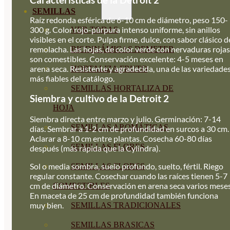
SEMILLAS
Raíz redonda esférica de 6-10 cm de diámetro, peso 150-
300 g. Color rojo-púrpura intenso uniforme, sin anillos
VER TODAS
visibles en el corte. Pulpa firme, dulce, con sabor clásico d
remolacha. Las hojas, de color verde con nervaduras rojas
BIODINÁMICAS DEMETER
son comestibles. Conservación excelente: 4-5 meses en
arena seca. Resistente y agradecida, una de las variedade
HORTALIZA FRUTO
más fiables del catálogo.
SEMILLAS HORTALIZA DE
Siembra y cultivo de la Detroit 2
HOJA
Siembra directa entre marzo y julio. Germinación: 7-14
SEMILLAS AROMÁTICAS
días. Sembrar a 1-2 cm de profundidad en surcos a 30 cm.
Aclarar a 8-10 cm entre plantas. Cosecha 60-80 días
SEMILLAS FLORES
después (más rápida que la Cylindra).
Sol o media sombra, suelo profundo, suelto, fértil. Riego
SEMILLAS FLORES
regular constante. Cosechar cuando las raíces tienen 5-7
cm de diámetro. Conservación en arena seca varios meses
COMESTIBLES
En maceta de 25 cm de profundidad también funciona
muy bien.
SEMILLAS TRADICIONALES
SEMILLAS BRASICAS