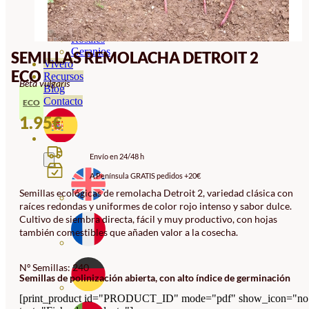
Orquideas
Ornamentales
Hortensias
Rosales
Geranios
SEMILLAS REMOLACHA DETROIT 2
Vivero
ECO
Recursos
Beta vulgaris
Blog
Contacto
ECO
1.95
€
Envío en 24/48 h
A Península GRATIS pedidos +20€
Semillas ecológicas de remolacha Detroit 2, variedad clásica con
raíces redondas y uniformes de color rojo intenso y sabor dulce.
Cultivo de siembra directa, fácil y muy productivo, con hojas
también comestibles que añaden valor a la cosecha.
Nº Semillas: 240
Semillas de polinización abierta, con alto índice de germinación
[print_product id="PRODUCT_ID" mode="pdf" show_icon="no