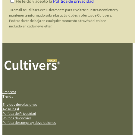
He leido y acepto la
Política de privacidad
Tu email se utilizará exclusivamente para enviarte nuestra newsletter y
mantenerte informado sobre las actividades y ofertas de Cultivers.
Podrás darte de baja en cualquier momento a través del enlace
incluido en cada newsletter.
Empresa
Tienda
Envíos y devoluciones
Aviso legal
Política de Privacidad
Política de cookies
Política de compra y devoluciones