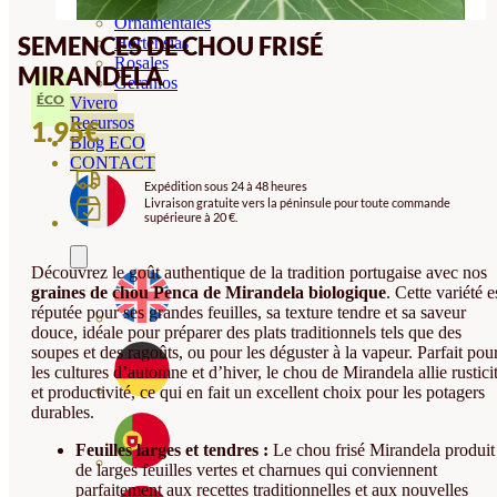
Orquideas
Ornamentales
SEMENCES DE CHOU FRISÉ
Hortensias
Rosales
MIRANDELA
Geranios
ÉCO
Vivero
Recursos
1.95
€
Blog ECO
CONTACT
Expédition sous 24 à 48 heures
Livraison gratuite vers la péninsule pour toute commande
supérieure à 20 €.
Découvrez le goût authentique de la tradition portugaise avec nos
graines de chou Penca de Mirandela biologique
. Cette variété e
réputée pour ses grandes feuilles, sa texture tendre et sa saveur
douce, idéale pour préparer des plats traditionnels tels que des
soupes et des ragoûts, ou pour les déguster à la vapeur. Parfait pou
les cultures d’automne et d’hiver, le chou de Mirandela allie rustici
et productivité, ce qui en fait un excellent choix pour les potagers
durables.
Feuilles larges et tendres :
Le chou frisé Mirandela produit
de larges feuilles vertes et charnues qui conviennent
parfaitement aux recettes traditionnelles et aux nouvelles