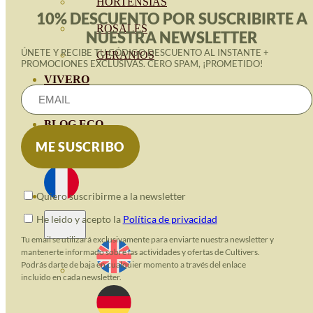
HORTENSIAS
10% DESCUENTO POR SUSCRIBIRTE A
ROSALES
NUESTRA NEWSLETTER
ÚNETE Y RECIBE TU CÓDIGO DESCUENTO AL INSTANTE +
GERANIOS
PROMOCIONES EXCLUSIVAS. CERO SPAM, ¡PROMETIDO!
VIVERO
RECURSOS
BLOG ECO
CONTACT
Quiero suscribirme a la newsletter
He leido y acepto la
Política de privacidad
Tu email se utilizará exclusivamente para enviarte nuestra newsletter y
mantenerte informado sobre las actividades y ofertas de Cultivers.
Podrás darte de baja en cualquier momento a través del enlace
incluido en cada newsletter.