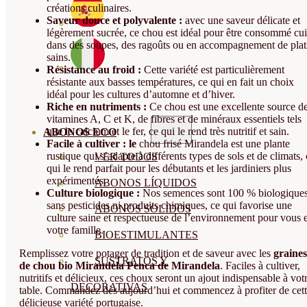
créations culinaires.
Saveur douce et polyvalente :
avec une saveur délicate et
légèrement sucrée, ce chou est idéal pour être consommé cui
dans des soupes, des ragoûts ou en accompagnement de plat
sains.
Résistance au froid :
Cette variété est particulièrement
résistante aux basses températures, ce qui en fait un choix
idéal pour les cultures d’automne et d’hiver.
Riche en nutriments :
Ce chou est une excellente source d
vitamines A, C et K, de fibres et de minéraux essentiels tels
que le calcium et le fer, ce qui le rend très nutritif et sain.
ABONOS ECO
Facile à cultiver : le
chou frisé Mirandela est une plante
rustique qui s’adapte à différents types de sols et de climats,
VER TODOS
qui le rend parfait pour les débutants et les jardiniers plus
expérimentés.
ABONOS LÍQUIDOS
Culture biologique :
Nos semences sont 100 % biologiques
sans pesticides ni produits chimiques, ce qui favorise une
ABONOS SOLIDOS
culture saine et respectueuse de l’environnement pour vous e
votre famille.
BIOESTIMULANTES
Remplissez votre potager de tradition et de saveur avec les
graines
SUSTRATOS Y
de chou bio Mirandela Penca de Mirandela
. Faciles à cultiver,
nutritifs et délicieux, ces choux seront un ajout indispensable à vot
DECORATIVAS
table. Commandez dès aujourd’hui et commencez à profiter de cet
délicieuse variété portugaise.