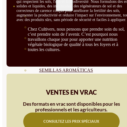
qui respectent les sols, l'eau et la biodiversité. Nous formulons des e
SEMILLAS
solides et liquides, des insecticides, des régénérateurs de sol et des
correcteurs de carence conçus pour améliorer la fertilité des sols,
augmenter la productivité et réduire l'impact sur l'environnement, to
VER TODAS
avec des produits sûrs, sans période de sécurité et faciles à appliquer.
BIODINÁMICAS DEMETER
Chez Cultivers, nous pensons que prendre soin du sol,
c’est prendre soin de l’avenir. C’est pourquoi nous
HORTALIZA FRUTO
travaillons chaque jour pour apporter une nutrition
végétale biologique de qualité à tous les foyers et à
SEMILLAS HORTALIZA DE
toutes les cultures.
HOJA
SEMILLAS AROMÁTICAS
SEMILLAS FLORES
VENTES EN VRAC
SEMILLAS FLORES
COMESTIBLES
Des formats en vrac sont disponibles pour les
professionnels et les agriculteurs.
SEMILLAS TRADICIONALES
CONSULTEZ LES PRIX SPÉCIAUX
SEMILLAS BRASICAS