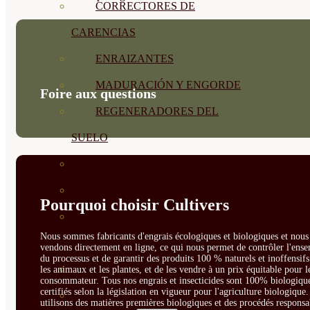
CORRECTORES DE
CARENCIAS
ENRAIZANTES
MADURACIÓN Y ENGORDE
Foire aux questions
REGENERADORES DEL
SUELO
ÁCIDOS HÚMICOS
MATERIAS PRIMAS
Pourquoi choisir Cultivers
PROTECCIÓN CULTIVOS Y
Nous sommes fabricants d'engrais écologiques et biologiques et nous 
PLANTAS
vendons directement en ligne, ce qui nous permet de contrôler l'ens
du processus et de garantir des produits 100 % naturels et inoffensif
PLANTAS INTERIOR
les animaux et les plantes, et de les vendre à un prix équitable pour l
consommateur. Tous nos engrais et insecticides sont 100% biologique
certifiés selon la législation en vigueur pour l'agriculture biologique
GROWPUNCH
utilisons des matières premières biologiques et des procédés responsa