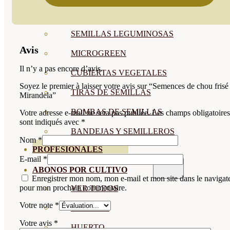
SEMILLAS RAÍZ
SEMILLAS LEGUMINOSAS
Avis
MICROGREEN
Il n’y a pas encore d’avis.
CUBIERTAS VEGETALES
Soyez le premier à laisser votre avis sur “Semences de chou frisé
TIRAS DE SEMILLAS
Mirandela”
BOMBAS DE SEMILLAS
Votre adresse e-mail ne sera pas publiée.
Les champs obligatoires
sont indiqués avec
*
BANDEJAS Y SEMILLEROS
Nom
*
PROFESIONALES
E-mail
*
ABONOS POR CULTIVO
Enregistrer mon nom, mon e-mail et mon site dans le navigat
pour mon prochain commentaire.
VER TODOS
Votre note
*
TOMATES
Votre avis
*
HUERTO