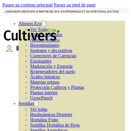
Passer au contenu principal
Passer au pied de page
LIVRAISON GRATUITE À PARTIR DE 20 €, EN PÉNINSULE ET AU PORTUGAL (24/72H)
Abonos Eco
Ver Todos
Abonos Líquidos
Abonos Solidos
Bioestimulantes
0
Sustratos y decorativas
Correctores de Carencias
Enraizantes
Maduración y Engorde
Regeneradores del suelo
Ácidos húmicos
Materias primas
Protección Cultivos y Plantas
Plantas interior
GrowPunch
Semillas
Ver todas
Biodinámicas Demeter
Hortaliza Fruto
Semillas Hortaliza de Hoja
Semillas Aromáticas