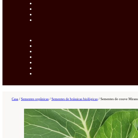
Casa
/
Sementes orgânicas
/
Sementes de brássicas biológicas
/
Sementes de couve Miran