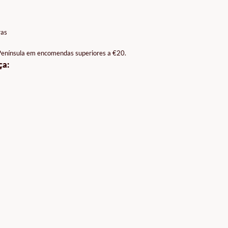
ras
 Península em encomendas superiores a €20.
ça: