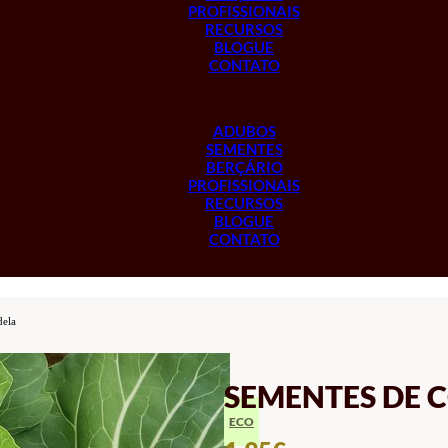
PROFISSIONAIS
RECURSOS
BLOGUE
CONTATO
ADUBOS
SEMENTES
BERÇÁRIO
PROFISSIONAIS
RECURSOS
BLOGUE
CONTATO
dela
SEMENTES DE 
ECO