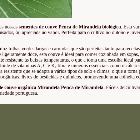
 as nossas
sementes de couve Penca de Mirandela biológica
. Esta va
uisados, ou apreciada ao vapor. Perfeita para o cultivo no outono e in
z folhas verdes largas e carnudas que são perfeitas tanto para receitas
ligeiramente doce, esta couve é ideal para comer cozinhada em sopas
e resistente às baixas temperaturas, o que a torna uma escolha ideal pa
nte de vitaminas A, C e K, fibra e minerais essenciais como o cálcio e 
esistente que se adapta a vários tipos de solo e climas, o que a torna p
gânicas, livres de pesticidas e químicos, promovendo uma colheita ecol
de couve orgânica Mirandela Penca de Mirandela
. Fáceis de cultiva
riedade portuguesa.