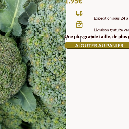
1.95
€
Expédition sous 24 à
Livraison gratuite ve
QUANTITÉ
Une plus grande taille, de plus
DE
AJOUTER AU PANIER
BROCOLI
CALINARO
SEMENCES