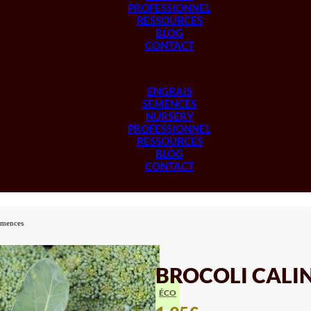
PROFESSIONNEL
RESSOURCES
BLOG
CONTACT
ENGRAIS
SEMENCES
NURSERY
PROFESSIONNEL
RESSOURCES
BLOG
CONTACT
emences
BROCOLI CALI
ÉCO