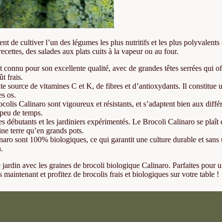
 de cultiver l’un des légumes les plus nutritifs et les plus polyvalents 
recettes, des salades aux plats cuits à la vapeur ou au four.
 connu pour son excellente qualité, avec de grandes têtes serrées qui off
t frais.
te source de vitamines C et K, de fibres et d’antioxydants. Il constitue 
es os.
colis Calinaro sont vigoureux et résistants, et s’adaptent bien aux diff
 peu de temps.
s débutants et les jardiniers expérimentés. Le Brocoli Calinaro se plaît da
ine terre qu’en grands pots.
aro sont 100% biologiques, ce qui garantit une culture durable et sans 
n.
e jardin avec les graines de brocoli biologique Calinaro. Parfaites pour un
aintenant et profitez de brocolis frais et biologiques sur votre table !