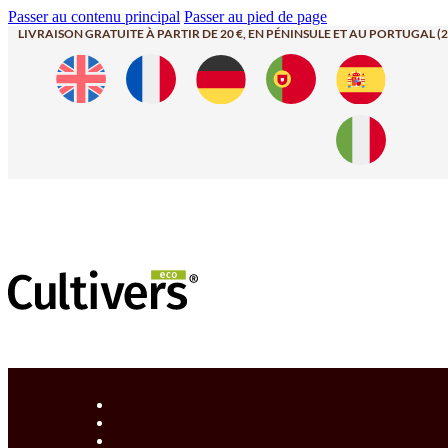
Passer au contenu principal
Passer au pied de page
LIVRAISON GRATUITE À PARTIR DE 20 €, EN PÉNINSULE ET AU PORTUGAL (