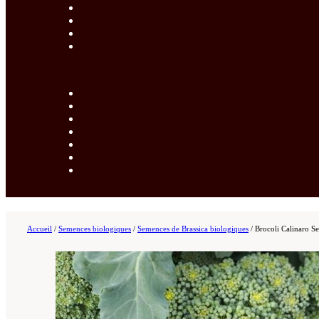
Accueil
/
Semences biologiques
/
Semences de Brassica biologiques
/
Brocoli Calinaro S