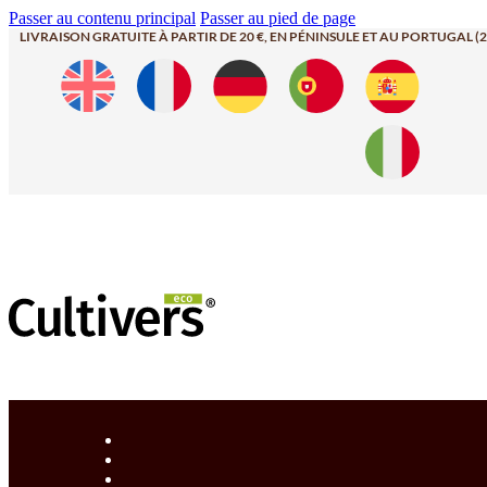
Passer au contenu principal
Passer au pied de page
LIVRAISON GRATUITE À PARTIR DE 20 €, EN PÉNINSULE ET AU PORTUGAL (