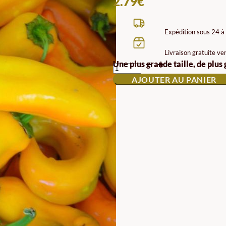
2.79
€
Expédition sous 24 à
Livraison gratuite ve
QUANTITÉ
Une plus grande taille, de plus
DE
AJOUTER AU PANIER
GRAINES
DE
PIMENT
CORNO
DI
TORO
GIALLO