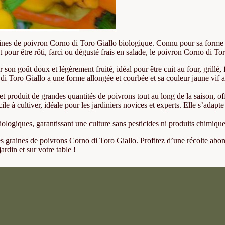
raines de poivron Corno di Toro Giallo biologique. Connu pour sa forme a
t pour être rôti, farci ou dégusté frais en salade, le poivron Corno di To
 son goût doux et légèrement fruité, idéal pour être cuit au four, grillé, 
i Toro Giallo a une forme allongée et courbée et sa couleur jaune vif a
t produit de grandes quantités de poivrons tout au long de la saison, off
ile à cultiver, idéale pour les jardiniers novices et experts. Elle s’adapte
giques, garantissant une culture sans pesticides ni produits chimiques, 
es graines de poivrons Corno di Toro Giallo. Profitez d’une récolte ab
ardin et sur votre table !