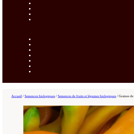
Accueil
/
Semences biologiques
/
Semences de fruits et légumes biologiques
/
Graines de