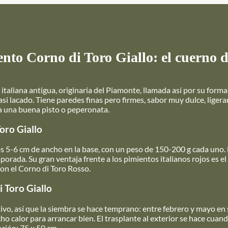
ento Corno di Toro Giallo: el cuerno de
 italiana antigua, originaria del Piamonte, llamada así por su fo
asi lacado. Tiene paredes finas pero firmes, sabor muy dulce, ligera
ara una buena pisto o peperonata.
oro Giallo
os 5-6 cm de ancho en la base, con un peso de 150-200 g cada uno. 
emporada. Su gran ventaja frente a los pimientos italianos rojos es 
on el Corno di Toro Rosso.
i Toro Giallo
tivo, así que la siembra se hace temprano: entre febrero y mayo e
ho calor para arrancar bien. El trasplante al exterior se hace cua
ación: 75 x 50 cm.