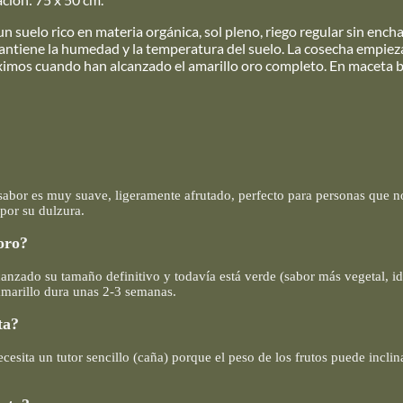
n suelo rico en materia orgánica, sol pleno, riego regular sin ench
 mantiene la humedad y la temperatura del suelo. La cosecha empieza
imos cuando han alcanzado el amarillo oro completo. En maceta bas
 sabor es muy suave, ligeramente afrutado, perfecto para personas que n
 por su dulzura.
oro?
anzado su tamaño definitivo y todavía está verde (sabor más vegetal, id
amarillo dura unas 2-3 semanas.
ta?
ecesita un tutor sencillo (caña) porque el peso de los frutos puede incl