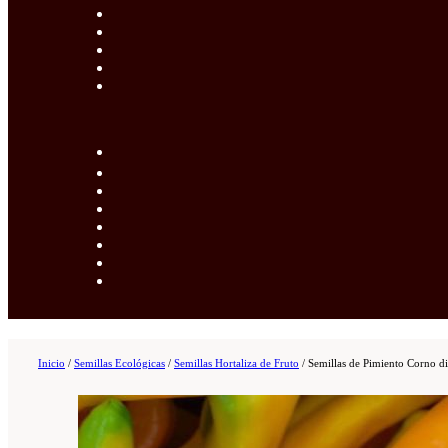
Inicio
/
Semillas Ecológicas
/
Semillas Hortaliza de Fruto
/
Semillas de Pimiento Corno di