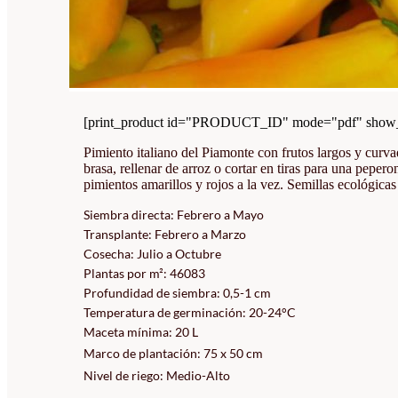
[print_product id="PRODUCT_ID" mode="pdf" show_i
Pimiento italiano del Piamonte con frutos largos y curva
brasa, rellenar de arroz o cortar en tiras para una pepe
pimientos amarillos y rojos a la vez. Semillas ecológicas
Siembra directa: Febrero a Mayo
Transplante: Febrero a Marzo
Cosecha: Julio a Octubre
Plantas por m²: 46083
Profundidad de siembra: 0,5-1 cm
Temperatura de germinación: 20-24°C
Maceta mínima: 20 L
Marco de plantación: 75 x 50 cm
Nivel de riego: Medio-Alto