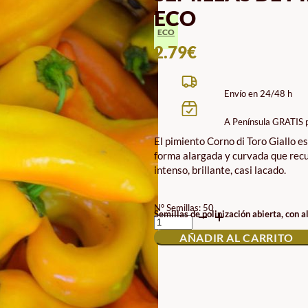
ECO
ECO
2.79
€
Envío en 24/48 h
A Península GRATIS 
El pimiento Corno di Toro Giallo es
forma alargada y curvada que recu
intenso, brillante, casi lacado.
Nº Semillas: 50
SEMILLAS
Semillas de polinización abierta, con a
DE
AÑADIR AL CARRITO
PIMIENTO
CORNO
DI
TORO
GIALLO
ECO
CANTIDAD