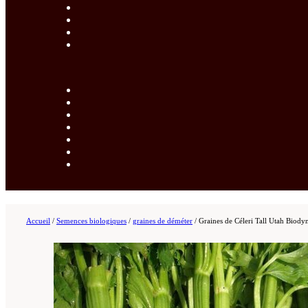
Accueil
/
Semences biologiques
/
graines de déméter
/
Graines de Céleri Tall Utah Biod