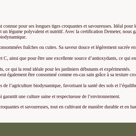
est connue pour ses longues tiges croquantes et savoureuses. Idéal pour l
t un légume polyvalent et nutritif. Avec la certification Demeter, nous g
e biodynamique.
 consommées fraîches ou cuites. Sa saveur douce et légèrement sucrée en 
et C, ainsi que pour être une excellente source d’antioxydants, ce qui en
ts, ce qui la rend idéale pour les jardiniers débutants et expérimentés.
Il peut également être consommé comme en-cas sain grâce à sa texture cro
s de l’agriculture biodynamique, favorisant la santé des sols et l’équilib
i garantit une culture saine et respectueuse de l’environnement.
 croquantes et savoureuses, tout en cultivant de manière durable et en h