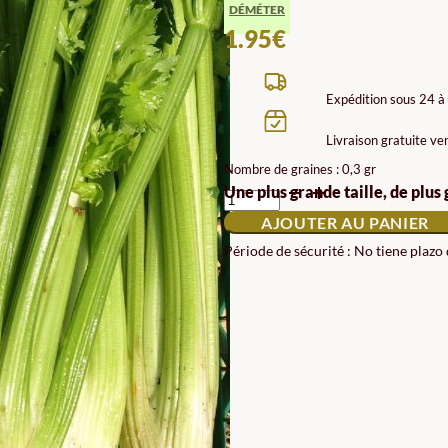
DÉMÉTER
1.95
€
Expédition sous 24 à
Livraison gratuite ve
Nombre de graines : 0,3 gr
QUANTITÉ
Une plus grande taille, de plus
DE
AJOUTER AU PANIER
GRAINES
DE
Période de sécurité : No tiene plazo
CÉLERI
TALL
UTAH
BIODYNAMIC
ECO
DEMETER