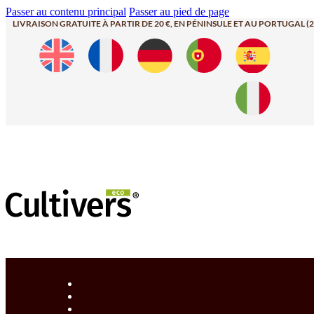
Passer au contenu principal
Passer au pied de page
LIVRAISON GRATUITE À PARTIR DE 20 €, EN PÉNINSULE ET AU PORTUGAL (