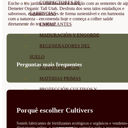
CORRECTORES DE
Enche o teu jardim com frescura e nutrição com as sementes de ai
Demeter Organic Tall Utah. Desfruta dos seus talos estaladiços e
CARENCIAS
saborosos, enquanto cresces de forma sustentável e em harmonia
com a natureza - encomenda hoje e começa a colher saúde
diretamente do teu jardim!
ENRAIZANTES
MADURACIÓN Y ENGORDE
REGENERADORES DEL
SUELO
Perguntas mais frequentes
ÁCIDOS HÚMICOS
MATERIAS PRIMAS
PROTECCIÓN CULTIVOS Y
PLANTAS
Porquê escolher Cultivers
PLANTAS INTERIOR
GROWPUNCH
Somos fabricantes de fertilizantes ecológicos e orgânicos e vendemo-
diretamente online, o que nos permite controlar todo o processo e ga