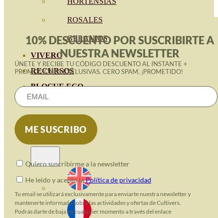
HORTENSIAS
ROSALES
10% DESCUENTO POR SUSCRIBIRTE A
GERANIOS
NUESTRA NEWSLETTER
VIVERO
ÚNETE Y RECIBE TU CÓDIGO DESCUENTO AL INSTANTE +
RECURSOS
PROMOCIONES EXCLUSIVAS. CERO SPAM, ¡PROMETIDO!
BLOGUE ECO
CONTACTO
Quiero suscribirme a la newsletter
He leido y acepto la
Política de privacidad
Tu email se utilizará exclusivamente para enviarte nuestra newsletter y
mantenerte informado sobre las actividades y ofertas de Cultivers.
Podrás darte de baja en cualquier momento a través del enlace