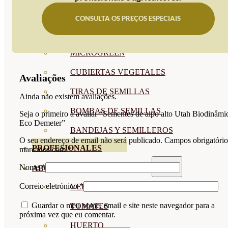
SEMILLAS RAÍZ
CONSULTA OS PREÇOS ESPECIAIS
SEMILLAS LEGUMINOSAS
MICROGREEN
CUBIERTAS VEGETALES
Avaliações
TIRAS DE SEMILLAS
Ainda não existem avaliações.
BOMBAS DE SEMILLAS
Seja o primeiro a avaliar “Sementes de aipo alto Utah Biodinâmi
Eco Demeter”
BANDEJAS Y SEMILLEROS
O seu endereço de email não será publicado.
Campos obrigatório
PROFESIONALES
marcados com
*
Nome
*
ABONOS POR CULTIVO
Correio eletrónico
*
VER TODOS
Guardar o meu nome, email e site neste navegador para a
TOMATES
próxima vez que eu comentar.
HUERTO