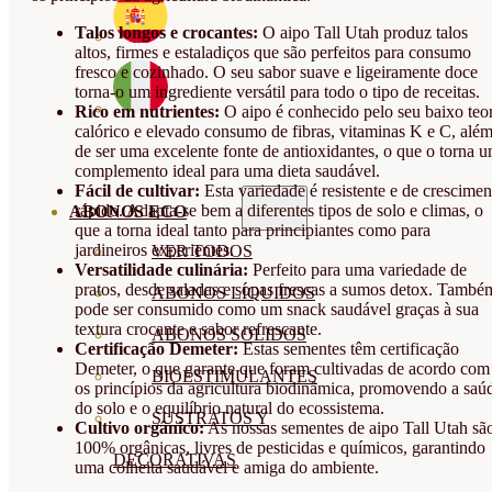
Talos longos e crocantes:
O aipo Tall Utah produz talos
altos, firmes e estaladiços que são perfeitos para consumo
fresco e cozinhado. O seu sabor suave e ligeiramente doce
torna-o um ingrediente versátil para todo o tipo de receitas.
Rico em nutrientes:
O aipo é conhecido pelo seu baixo teo
calórico e elevado consumo de fibras, vitaminas K e C, alé
de ser uma excelente fonte de antioxidantes, o que o torna 
complemento ideal para uma dieta saudável.
Fácil de cultivar:
Esta variedade é resistente e de crescimen
rápido. Adapta-se bem a diferentes tipos de solo e climas, o
ABONOS ECO
que a torna ideal tanto para principiantes como para
jardineiros experientes.
VER TODOS
Versatilidade culinária:
Perfeito para uma variedade de
pratos, desde saladas e sopas frescas a sumos detox. També
ABONOS LÍQUIDOS
pode ser consumido como um snack saudável graças à sua
textura crocante e sabor refrescante.
ABONOS SOLIDOS
Certificação Demeter:
Estas sementes têm certificação
Demeter, o que garante que foram cultivadas de acordo com
BIOESTIMULANTES
os princípios da agricultura biodinâmica, promovendo a saú
do solo e o equilíbrio natural do ecossistema.
SUSTRATOS Y
Cultivo orgânico:
As nossas sementes de aipo Tall Utah sã
100% orgânicas, livres de pesticidas e químicos, garantindo
DECORATIVAS
uma colheita saudável e amiga do ambiente.