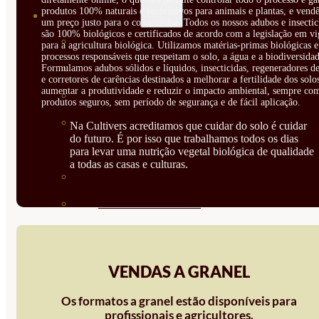
produtos 100% naturais e inofensivos para animais e plantas, e vendê
SEMILLAS
um preço justo para o consumidor. Todos os nossos adubos e insectic
são 100% biológicos e certificados de acordo com a legislação em vi
VER TODAS
para a agricultura biológica. Utilizamos matérias-primas biológicas e
processos responsáveis que respeitam o solo, a água e a biodiversidad
BIODINÁMICAS DEMETER
Formulamos adubos sólidos e líquidos, insecticidas, regeneradores de
e corretores de carências destinados a melhorar a fertilidade dos solo
aumentar a produtividade e reduzir o impacto ambiental, sempre co
HORTALIZA FRUTO
produtos seguros, sem período de segurança e de fácil aplicação.
SEMILLAS HORTALIZA DE
Na Cultivers acreditamos que cuidar do solo é cuidar
do futuro. É por isso que trabalhamos todos os dias
HOJA
para levar uma nutrição vegetal biológica de qualidade
a todas as casas e culturas.
SEMILLAS AROMÁTICAS
SEMILLAS FLORES
SEMILLAS FLORES
COMESTIBLES
VENDAS A GRANEL
SEMILLAS TRADICIONALES
Os formatos a granel estão disponíveis para
SEMILLAS BRASICAS
profissionais e agricultores.