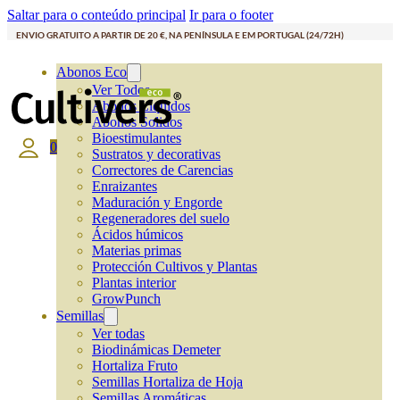
Saltar para o conteúdo principal
Ir para o footer
ENVIO GRATUITO A PARTIR DE 20 €, NA PENÍNSULA E EM PORTUGAL (24/72H)
Abonos Eco
Ver Todos
Abonos Líquidos
Abonos Solidos
Bioestimulantes
0
Sustratos y decorativas
Correctores de Carencias
Enraizantes
Maduración y Engorde
Regeneradores del suelo
Ácidos húmicos
Materias primas
Protección Cultivos y Plantas
Plantas interior
GrowPunch
Semillas
Ver todas
Biodinámicas Demeter
Hortaliza Fruto
Semillas Hortaliza de Hoja
Semillas Aromáticas