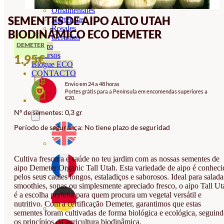
Orquideas
Ornamentales
SEMENTES DE AIPO ALTO UTAH
Hortensias
Rosales
BIODINÂMICO ECO DEMETER
Geranios
DEMETER
Vivero
Recursos
1.95
€
Blogue ECO
CONTACTO
Envio em 24 a 48 horas
Portes grátis para a Península em encomendas superiores a
€20.
Nº de sementes: 0,3 gr
Período de segurança: No tiene plazo de seguridad
Cultiva frescura e saúde no teu jardim com as nossas sementes de
aipo Demeter Organic Tall Utah. Esta variedade de aipo é conheci
pelos seus caules longos, estaladiços e saborosos. Ideal para salada
smoothies, sopas ou simplesmente apreciado fresco, o aipo Tall Ut
é a escolha perfeita para quem procura um vegetal versátil e
nutritivo. Com a certificação Demeter, garantimos que estas
sementes foram cultivadas de forma biológica e ecológica, seguin
os princípios da agricultura biodinâmica.