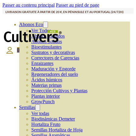
Passer au contenu principal
Passer au pied de page
LIVRAISON GRATUITE À PARTIR DE 20 €, EN PÉNINSULE ET AU PORTUGAL (24/72H)
Abonos Eco
Ver Todos
Abonos Líquidos
Abonos Solidos
Bioestimulantes
0
Sustratos y decorativas
Correctores de Carencias
Enraizantes
Maduración y Engorde
Regeneradores del suelo
Ácidos húmicos
Materias primas
Protección Cultivos y Plantas
Plantas interior
GrowPunch
Semillas
Ver todas
Biodinámicas Demeter
Hortaliza Fruto
Semillas Hortaliza de Hoja
Semillas Aromáticas