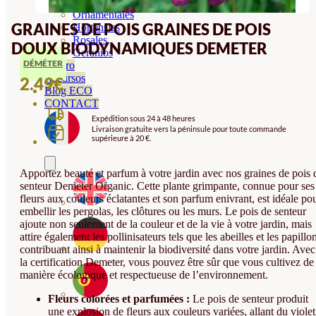
Orquideas
Ornamentales
GRAINES DE POIS GRAINES DE POIS
Hortensias
Rosales
DOUX BIODYNAMIQUES DEMETER
Geranios
DÉMÉTER
Vivero
Recursos
2.49
€
Blog ECO
CONTACT
Expédition sous 24 à 48 heures
Livraison gratuite vers la péninsule pour toute commande
supérieure à 20 €.
Apportez beauté et parfum à votre jardin avec nos graines de pois 
senteur Demeter Organic. Cette plante grimpante, connue pour ses
fleurs aux couleurs éclatantes et son parfum enivrant, est idéale po
embellir les pergolas, les clôtures ou les murs. Le pois de senteur
ajoute non seulement de la couleur et de la vie à votre jardin, mais
attire également les pollinisateurs tels que les abeilles et les papillo
contribuant ainsi à maintenir la biodiversité dans votre jardin. Avec
la certification Demeter, vous pouvez être sûr que vous cultivez de
manière écologique et respectueuse de l’environnement.
Fleurs colorées et parfumées :
Le pois de senteur produit
une explosion de fleurs aux couleurs variées, allant du violet