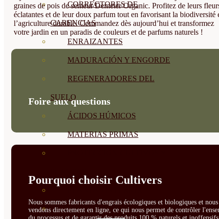
CORRECTORES DE
graines de pois de senteur Demeter Organic. Profitez de leurs fleur
éclatantes et de leur doux parfum tout en favorisant la biodiversité 
CARENCIAS
l’agriculture durable. Commandez dès aujourd’hui et transformez
votre jardin en un paradis de couleurs et de parfums naturels !
ENRAIZANTES
MADURACIÓN Y ENGORDE
REGENERADORES DEL
SUELO
Foire aux questions
ÁCIDOS HÚMICOS
MATERIAS PRIMAS
PROTECCIÓN CULTIVOS Y
PLANTAS
Pourquoi choisir Cultivers
PLANTAS INTERIOR
Nous sommes fabricants d'engrais écologiques et biologiques et nous 
GROWPUNCH
vendons directement en ligne, ce qui nous permet de contrôler l'ens
du processus et de garantir des produits 100 % naturels et inoffensif