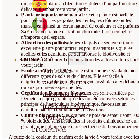
du rose et du blanc au bleu, toutes dotées d’un parfum doux 
délicat qui embaumera votre jardin.
Plante grimpante ornementale :
cette plante est parfaite
pour recouvrir les pergolas, les treillis, les clôtures ou les
murs, créant ainsi un écran naturel de couleurs et de parfums
Sa croissance rapide en fait un choix idéal pour embellir
n’importe quel espace.
Attraction des pollinisateurs : le
pois de senteur est une
excellente plante pour attirer les pollinisateurs tels que les
abeilles et les papillons, ce qui favorise la biodiversité et
contribue à améliorer la pollinisation des autres cultures dan
ABONOS ECO
votre jardin.
Facile à cultiver :
Cette variété est rustique et s’adapte bien
VER TODOS
différents types de sols et de climats. Elle est facile à
entretenir, ce qui fait qu’elle convient aussi bien aux débutan
ABONOS LÍQUIDOS
qu’aux jardiniers expérimentés.
Certification Demeter :
Nos semences sont certifiées par
ABONOS SOLIDOS
Demeter, ce qui garantit qu’elles ont été cultivées selon les
principes de l’agriculture biodynamique, favorisant un
BIOESTIMULANTES
équilibre naturel et durable de l’écosystème.
Culture biologique :
les graines de pois de senteur sont 10
SUSTRATOS Y
% biologiques, sans pesticides ni produits chimiques, ce qui
garantit une culture saine et respectueuse de l’environnement
DECORATIVAS
Ajoutez de la couleur, du parfum et de la vie à votre jardin avec les