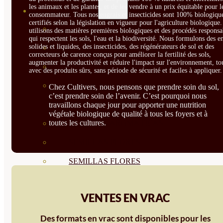
les animaux et les plantes, et de les vendre à un prix équitable pour l
SEMILLAS
consommateur. Tous nos engrais et insecticides sont 100% biologique
certifiés selon la législation en vigueur pour l'agriculture biologique
VER TODAS
utilisons des matières premières biologiques et des procédés responsa
qui respectent les sols, l'eau et la biodiversité. Nous formulons des e
solides et liquides, des insecticides, des régénérateurs de sol et des
BIODINÁMICAS DEMETER
correcteurs de carence conçus pour améliorer la fertilité des sols,
augmenter la productivité et réduire l'impact sur l'environnement, to
HORTALIZA FRUTO
avec des produits sûrs, sans période de sécurité et faciles à appliquer.
SEMILLAS HORTALIZA DE
Chez Cultivers, nous pensons que prendre soin du sol,
c’est prendre soin de l’avenir. C’est pourquoi nous
HOJA
travaillons chaque jour pour apporter une nutrition
végétale biologique de qualité à tous les foyers et à
toutes les cultures.
SEMILLAS AROMÁTICAS
SEMILLAS FLORES
SEMILLAS FLORES
COMESTIBLES
VENTES EN VRAC
SEMILLAS TRADICIONALES
Des formats en vrac sont disponibles pour les
SEMILLAS BRASICAS