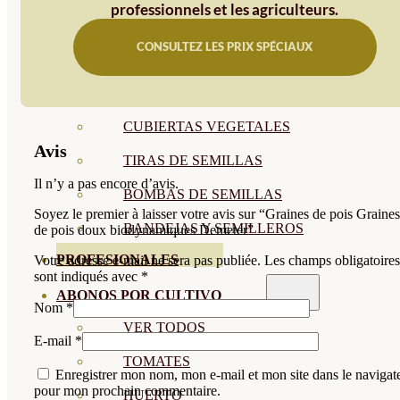
professionnels et les agriculteurs.
SEMILLAS RAÍZ
CONSULTEZ LES PRIX SPÉCIAUX
SEMILLAS LEGUMINOSAS
MICROGREEN
CUBIERTAS VEGETALES
Avis
TIRAS DE SEMILLAS
Il n’y a pas encore d’avis.
BOMBAS DE SEMILLAS
Soyez le premier à laisser votre avis sur “Graines de pois Graines
BANDEJAS Y SEMILLEROS
de pois doux biodynamiques Demeter”
PROFESIONALES
Votre adresse e-mail ne sera pas publiée.
Les champs obligatoires
sont indiqués avec
*
ABONOS POR CULTIVO
Nom
*
VER TODOS
E-mail
*
TOMATES
Enregistrer mon nom, mon e-mail et mon site dans le navigat
pour mon prochain commentaire.
HUERTO