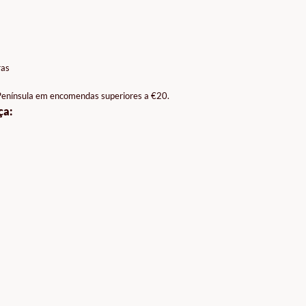
ras
 Península em encomendas superiores a €20.
ça: