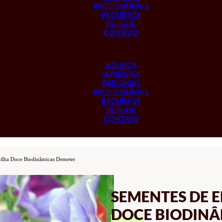
PROFISSIONAIS
RECURSOS
BLOGUE
CONTATO
ADUBOS
SEMENTES
BERÇÁRIO
PROFISSIONAIS
RECURSOS
BLOGUE
CONTATO
vilha Doce Biodinâmicas Demeter
SEMENTES DE E
DOCE BIODINÂ