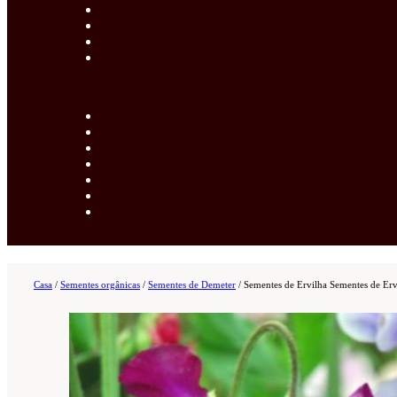
Casa
/
Sementes orgânicas
/
Sementes de Demeter
/
Sementes de Ervilha Sementes de Er