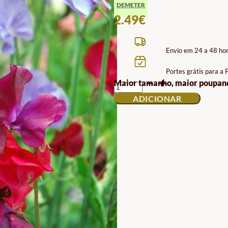
DEMETER
2.49
€
Envio em 24 a 48 ho
Portes grátis para a
QUANTIDADE
Maior tamanho, maior poupan
DE
ADICIONAR
SEMENTES
DE
ERVILHA
SEMENTES
DE
ERVILHA
DOCE
BIODINÂMICAS
DEMETER