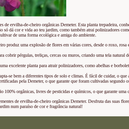
 de ervilha-de-cheiro orgânicas Demeter. Esta planta trepadeira, conheci
o só dá cor e vida ao teu jardim, como também atrai polinizadores com
 cultivar de uma forma ecológica e amiga do ambiente.
iro produz uma explosão de flores em várias cores, desde o roxo, rosa
ara cobrir pérgulas, treliças, cercas ou muros, criando uma tela natura
 uma excelente planta para atrair polinizadores, como abelhas e borbole
apta-se bem a diferentes tipos de solo e climas. É fácil de cuidar, o que
rtificadas pela Demeter, o que garante que foram cultivadas segundo os
o 100% orgânicas, livres de pesticidas e químicos, o que garante uma 
sementes de ervilha-de-cheiro orgânicas Demeter. Desfruta das suas flo
ardim num paraíso de cor e fragrância natural!