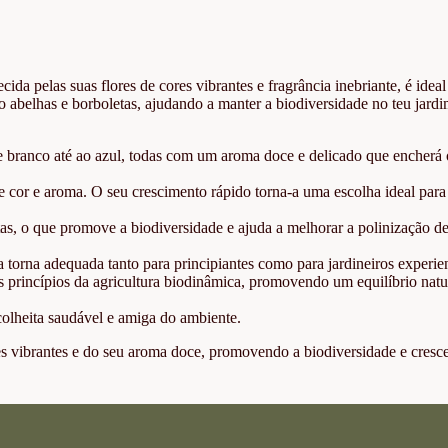
da pelas suas flores de cores vibrantes e fragrância inebriante, é ideal
o abelhas e borboletas, ajudando a manter a biodiversidade no teu jard
 e branco até ao azul, todas com um aroma doce e delicado que encherá 
l de cor e aroma. O seu crescimento rápido torna-a uma escolha ideal par
tas, o que promove a biodiversidade e ajuda a melhorar a polinização de
 a torna adequada tanto para principiantes como para jardineiros experie
 princípios da agricultura biodinâmica, promovendo um equilíbrio natu
colheita saudável e amiga do ambiente.
res vibrantes e do seu aroma doce, promovendo a biodiversidade e cres