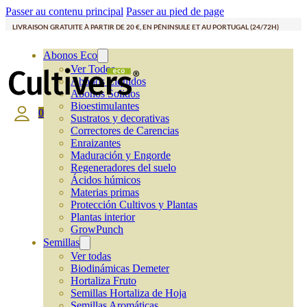
Passer au contenu principal
Passer au pied de page
LIVRAISON GRATUITE À PARTIR DE 20 €, EN PÉNINSULE ET AU PORTUGAL (24/72H)
Abonos Eco
Ver Todos
Abonos Líquidos
Abonos Solidos
Bioestimulantes
0
Sustratos y decorativas
Correctores de Carencias
Enraizantes
Maduración y Engorde
Regeneradores del suelo
Ácidos húmicos
Materias primas
Protección Cultivos y Plantas
Plantas interior
GrowPunch
Semillas
Ver todas
Biodinámicas Demeter
Hortaliza Fruto
Semillas Hortaliza de Hoja
Semillas Aromáticas