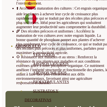
l’environnement.
⬆️ Accélère la maturation des cultures : Cet engrais organiqu
aide les plantes à achever leur cycle de croissance plus
rapidement, ce qui se traduit par des récoltes plus précoces e
plus uniformes. Idéal pour les agriculteurs qui souhaitent
augmenter leur productivité sans compromettre la durabilité.
🌾 Des récoltes précoces et uniformes : Accélérez la
maturation de vos cultures avec notre engrais liquide. La
bonne quantité de phosphore permet aux plantes d’achever
plus rapidement leur cycle de croissance, ce qui se traduit pa
ABONOS ECO
des récoltes plus précoces et plus uniformes, parfaites pour
maximiser la productivité agricole.
VER TODOS
🌻 Résistance aux maladies et au stress : Renforcez la
résistance de vos plantes aux maladies et aux conditions
ABONOS LÍQUIDOS
extrêmes grâce à notre phosphore organique. Ce nutriment
améliore l’intégrité structurelle et fonctionnelle des plantes, l
ABONOS SOLIDOS
aidant à faire face plus efficacement aux défis
environnementaux, favorisant ainsi une agriculture
BIOESTIMULANTES
responsable et durable.
SUSTRATOS Y
DECORATIVAS