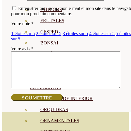
Enregistrer mon nom, mon e-mail et mon site dans le navigat
CÍTRICOS
pour mon prochain commentaire.
FRUTALES
Votre note
*
CÉSPED
1 étoile sur 5
2 étoiles sur 5
3 étoiles sur 5
4 étoiles sur 5
5 étoiles
sur 5
BONSAI
Votre avis
*
CONÍFERAS Y SETOS
OLIVO
CACTUS, CRASAS Y
SUCULENTAS
PLANTAS DE INTERIOR
ORQUIDEAS
ORNAMENTALES