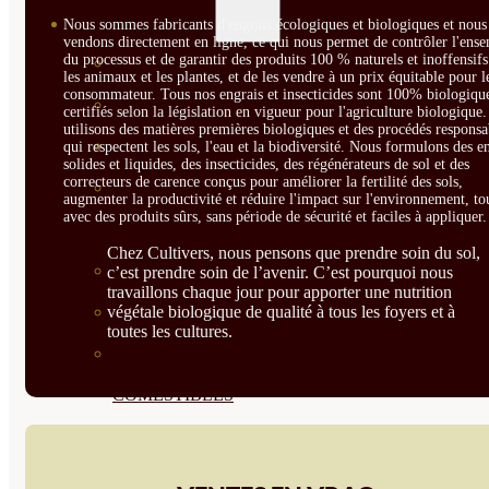
SEMILLAS
Nous sommes fabricants d'engrais écologiques et biologiques et nous 
vendons directement en ligne, ce qui nous permet de contrôler l'ens
du processus et de garantir des produits 100 % naturels et inoffensif
VER TODAS
les animaux et les plantes, et de les vendre à un prix équitable pour l
consommateur. Tous nos engrais et insecticides sont 100% biologique
BIODINÁMICAS DEMETER
certifiés selon la législation en vigueur pour l'agriculture biologique
utilisons des matières premières biologiques et des procédés responsa
HORTALIZA FRUTO
qui respectent les sols, l'eau et la biodiversité. Nous formulons des e
solides et liquides, des insecticides, des régénérateurs de sol et des
correcteurs de carence conçus pour améliorer la fertilité des sols,
SEMILLAS HORTALIZA DE
augmenter la productivité et réduire l'impact sur l'environnement, to
avec des produits sûrs, sans période de sécurité et faciles à appliquer.
HOJA
Chez Cultivers, nous pensons que prendre soin du sol,
SEMILLAS AROMÁTICAS
c’est prendre soin de l’avenir. C’est pourquoi nous
travaillons chaque jour pour apporter une nutrition
végétale biologique de qualité à tous les foyers et à
SEMILLAS FLORES
toutes les cultures.
SEMILLAS FLORES
COMESTIBLES
SEMILLAS TRADICIONALES
SEMILLAS BRASICAS