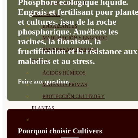
Phosphore écologique liquide.
CORRECTORES DE
Engrais et fertilisant pour plant
CARENCIAS
et cultures, issu de la roche
ENRAIZANTES
phosphorique. Améliore les
MADURACIÓN Y ENGORDE
racines, la floraison, la
fructification et la résistance aux
REGENERADORES DEL
maladies et au stress.
SUELO
ÁCIDOS HÚMICOS
Foire aux questions
MATERIAS PRIMAS
PROTECCIÓN CULTIVOS Y
PLANTAS
PLANTAS INTERIOR
Pourquoi choisir Cultivers
GROWPUNCH