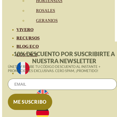
HORTENSIAS
ROSALES
GERANIOS
VIVERO
RECURSOS
BLOG ECO
10% DESCUENTO POR SUSCRIBIRTE A
CONTACT
NUESTRA NEWSLETTER
ÚNETE Y RECIBE TU CÓDIGO DESCUENTO AL INSTANTE +
PROMOCIONES EXCLUSIVAS. CERO SPAM, ¡PROMETIDO!