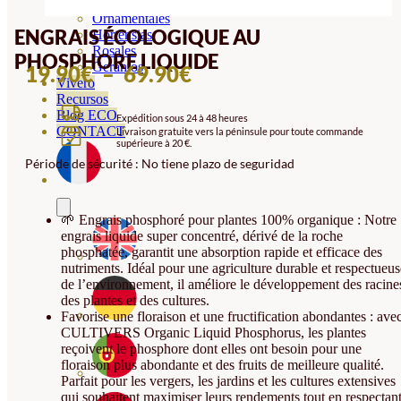
Orquideas
Ornamentales
ENGRAIS ÉCOLOGIQUE AU
Hortensias
Rosales
PHOSPHORE LIQUIDE
Geranios
PLAGE
19.90
€
–
69.90
€
Vivero
DE
Recursos
Blog ECO
Expédition sous 24 à 48 heures
PRIX :
CONTACT
Livraison gratuite vers la péninsule pour toute commande
supérieure à 20 €.
19.90€
Période de sécurité : No tiene plazo de seguridad
À
69.90€
🌱 Engrais phosphoré pour plantes 100% organique : Notre
engrais liquide super concentré, dérivé de la roche
phosphatée, garantit une absorption rapide et efficace des
nutriments. Idéal pour une agriculture durable et respectueus
de l’environnement, il améliore le développement des racine
des plantes et des cultures.
Favorise une floraison et une fructification abondantes : ave
CULTIVERS Organic Liquid Phosphorus, les plantes
reçoivent le phosphore dont elles ont besoin pour une
floraison plus abondante et des fruits de meilleure qualité.
Parfait pour les vergers, les jardins et les cultures extensives
qui souhaitent maximiser leurs rendements tout en respectan