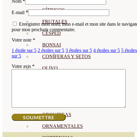
Nom
*
CÍTRICOS
E-mail
*
FRUTALES
Enregistrer mon nom, mon e-mail et mon site dans le navigat
pour mon prochain commentaire.
CÉSPED
Votre note
*
BONSAI
1 étoile sur 5
2 étoiles sur 5
3 étoiles sur 5
4 étoiles sur 5
5 étoiles
sur 5
CONÍFERAS Y SETOS
Votre avis
*
OLIVO
CACTUS, CRASAS Y
SUCULENTAS
PLANTAS DE INTERIOR
ORQUIDEAS
ORNAMENTALES