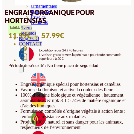
Orquideas
Ornamentales
ENGRAIS ORGANIQUE POUR
Hortensias
Rosales
HORTENSIAS
Geranios
CAAE
Vivero
Recursos
PLAGE
11.99
€
–
57.99
€
Blog ECO
DE
CONTACT
Expédition sous 24 à 48 heures
PRIX :
Livraison gratuite vers la péninsule pour toute commande
supérieure à 20 €.
11.99€
Période de sécurité : No tiene plazo de seguridad
À
57.99€
Engrais organique spécial pour hortensias et camélias
Favorise la floraison et active la couleur des fleurs
100% d’origine biologique et végétalienne ; hautement
assimilable avec npk 8-1-5 74% de matière organique et
d’acides humiques
Formulation contrôlée d’origine végétale à action lente ;
renforce la résistance aux maladies
Produit 100% naturel et sans danger pour les animaux,
respectueux de l’environnement.