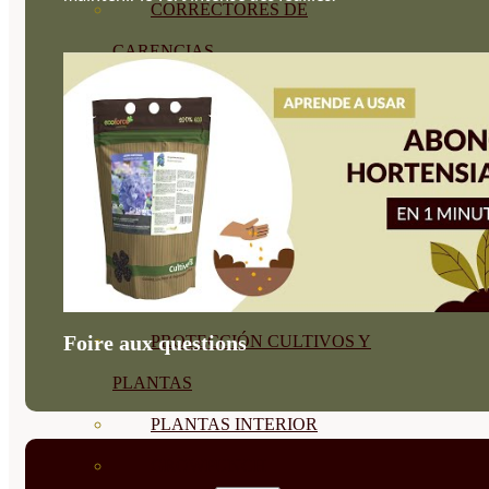
CORRECTORES DE
CARENCIAS
ENRAIZANTES
MADURACIÓN Y ENGORDE
REGENERADORES DEL
SUELO
ÁCIDOS HÚMICOS
MATERIAS PRIMAS
Foire aux questions
PROTECCIÓN CULTIVOS Y
PLANTAS
PLANTAS INTERIOR
GROWPUNCH