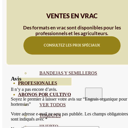
SEMILLAS RAÍZ
VENTES EN VRAC
SEMILLAS LEGUMINOSAS
Des formats en vrac sont disponibles pour les
MICROGREEN
professionnels et les agriculteurs.
CUBIERTAS VEGETALES
CONSULTEZ LES PRIX SPÉCIAUX
TIRAS DE SEMILLAS
BOMBAS DE SEMILLAS
BANDEJAS Y SEMILLEROS
Avis
PROFESIONALES
Il n’y a pas encore d’avis.
ABONOS POR CULTIVO
Soyez le premier à laisser votre avis sur “Engrais organique pour
hortensias”
VER TODOS
Votre adresse e-mail ne sera pas publiée.
Les champs obligatoires
TOMATES
sont indiqués avec
*
HUERTO