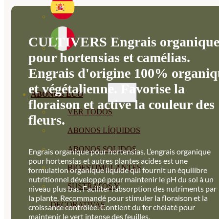
CULTIVERS Engrais organiqu
pour hortensias et camélias.
Engrais d'origine 100% organiq
et végétalienne. Favorise la
ABONOS ECO
floraison et active la couleur des
VER TODOS
fleurs.
ABONOS LÍQUIDOS
ABONOS SOLIDOS
Engrais organique pour hortensias. L’engrais organique
pour hortensias et autres plantes acides est une
BIOESTIMULANTES
formulation organique liquide qui fournit un équilibre
nutritionnel développé pour maintenir le pH du sol à un
SUSTRATOS Y
niveau plus bas. Faciliter l’absorption des nutriments par
la plante. Recommandé pour stimuler la floraison et la
DECORATIVAS
croissance contrôlée. Contient du fer chélaté pour
maintenir le vert intense des feuilles.