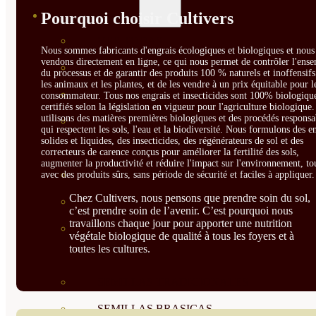
SEMILLAS
Pourquoi choisir Cultivers
VER TODAS
Nous sommes fabricants d'engrais écologiques et biologiques et nous 
vendons directement en ligne, ce qui nous permet de contrôler l'ens
BIODINÁMICAS DEMETER
du processus et de garantir des produits 100 % naturels et inoffensif
les animaux et les plantes, et de les vendre à un prix équitable pour l
HORTALIZA FRUTO
consommateur. Tous nos engrais et insecticides sont 100% biologique
certifiés selon la législation en vigueur pour l'agriculture biologique
utilisons des matières premières biologiques et des procédés responsa
SEMILLAS HORTALIZA DE
qui respectent les sols, l'eau et la biodiversité. Nous formulons des e
solides et liquides, des insecticides, des régénérateurs de sol et des
HOJA
correcteurs de carence conçus pour améliorer la fertilité des sols,
augmenter la productivité et réduire l'impact sur l'environnement, to
SEMILLAS AROMÁTICAS
avec des produits sûrs, sans période de sécurité et faciles à appliquer.
Chez Cultivers, nous pensons que prendre soin du sol,
SEMILLAS FLORES
c’est prendre soin de l’avenir. C’est pourquoi nous
travaillons chaque jour pour apporter une nutrition
SEMILLAS FLORES
végétale biologique de qualité à tous les foyers et à
toutes les cultures.
COMESTIBLES
SEMILLAS TRADICIONALES
SEMILLAS BRASICAS