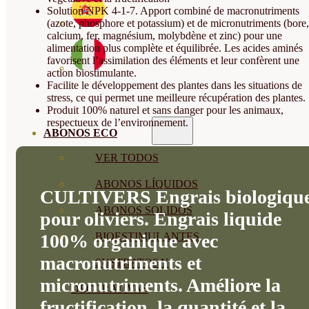
Solution NPK 4-1-7. Apport combiné de macronutriments
(azote, phosphore et potassium) et de micronutriments (bore,
calcium, fer, magnésium, molybdène et zinc) pour une
alimentation plus complète et équilibrée. Les acides aminés
favorisent l’assimilation des éléments et leur confèrent une
action biostimulante.
Facilite le développement des plantes dans les situations de
stress, ce qui permet une meilleure récupération des plantes.
Produit 100% naturel et sans danger pour les animaux,
respectueux de l’environnement.
ABONOS ECO
VER TODOS
ABONOS LÍQUIDOS
CULTIVERS Engrais biologiqu
ABONOS SOLIDOS
pour oliviers. Engrais liquide
100% organique avec
BIOESTIMULANTES
macronutriments et
SUSTRATOS Y
micronutriments. Améliore la
DECORATIVAS
fructification, la quantité et la