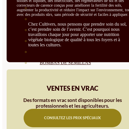
solides et liquides, des insecticides, des régénérateurs de sol et des
correcteurs de carence conçus pour améliorer la fertilité des sols,
SEMILLAS RAÍZ
augmenter la productivité et réduire l'impact sur l'environnement, to
avec des produits sûrs, sans période de sécurité et faciles à appliquer.
SEMILLAS LEGUMINOSAS
Chez Cultivers, nous pensons que prendre soin du sol,
c’est prendre soin de l’avenir. C’est pourquoi nous
MICROGREEN
travaillons chaque jour pour apporter une nutrition
végétale biologique de qualité à tous les foyers et à
CUBIERTAS VEGETALES
toutes les cultures.
TIRAS DE SEMILLAS
BOMBAS DE SEMILLAS
BANDEJAS Y SEMILLEROS
PROFESIONALES
VENTES EN VRAC
ABONOS POR CULTIVO
Des formats en vrac sont disponibles pour les
VER TODOS
professionnels et les agriculteurs.
TOMATES
CONSULTEZ LES PRIX SPÉCIAUX
HUERTO