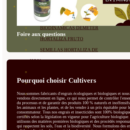
SEMILLAS
VER TODAS
BIODINÁMICAS DEMETER
Foire aux questions
HORTALIZA FRUTO
SEMILLAS HORTALIZA DE
HOJA
SEMILLAS AROMÁTICAS
Pourquoi choisir Cultivers
SEMILLAS FLORES
SEMILLAS FLORES
Nous sommes fabricants d'engrais écologiques et biologiques et nous 
vendons directement en ligne, ce qui nous permet de contrôler l'ens
du processus et de garantir des produits 100 % naturels et inoffensif
COMESTIBLES
les animaux et les plantes, et de les vendre à un prix équitable pour l
consommateur. Tous nos engrais et insecticides sont 100% biologique
SEMILLAS TRADICIONALES
certifiés selon la législation en vigueur pour l'agriculture biologique
utilisons des matières premières biologiques et des procédés responsa
qui respectent les sols, l'eau et la biodiversité. Nous formulons des e
SEMILLAS BRASICAS