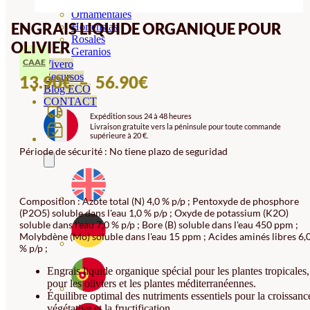
Orquideas
Ornamentales
ENGRAIS LIQUIDE ORGANIQUE POUR
Hortensias
Rosales
OLIVIER
Geranios
CAAE
Vivero
Recursos
PLAGE
13.90
€
–
56.90
€
Blog ECO
DE
CONTACT
Expédition sous 24 à 48 heures
PRIX :
Livraison gratuite vers la péninsule pour toute commande
supérieure à 20 €.
13.90€
Période de sécurité : No tiene plazo de seguridad
À
56.90€
Composition : Azote total (N) 4,0 % p/p ; Pentoxyde de phosphore
(P2O5) soluble dans l'eau 1,0 % p/p ; Oxyde de potassium (K2O)
soluble dans l'eau 7,0 % p/p ; Bore (B) soluble dans l'eau 450 ppm ;
Molybdène (Mo) soluble dans l'eau 15 ppm ; Acides aminés libres 6,
% p/p ;
Engrais liquide organique spécial pour les plantes tropicales,
pour les oliviers et les plantes méditerranéennes.
Équilibre optimal des nutriments essentiels pour la croissanc
végétative et la fructification