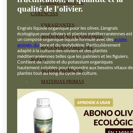
CORRECTORES DE
qualité de l'olivier.
CARENCIAS
ENRAIZANTES
Engrais liquide organique pour les olives. L’engrais
écologique pour oliviers et plantes méditerranéennes est
MADURACIÓN Y ENGORDE
un composé organique liquide formulé avec des
acides
aminés, du
bore et du molybdène. Particulièrement
REGENERADORES DEL
adapté à la culture des oliviers et des plantes
méditerranéennes telles que les palmiers et les figuiers.
SUELO
Contient de l’azote et du potassium organiques
hautement solubles pour répondre aux besoins vitaux de
ÁCIDOS HÚMICOS
plantes tout au long du cycle de culture.
MATERIAS PRIMAS
PROTECCIÓN CULTIVOS Y
PLANTAS
PLANTAS INTERIOR
GROWPUNCH