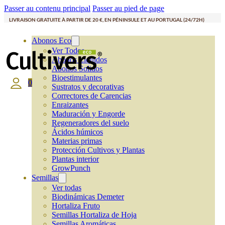
Passer au contenu principal
Passer au pied de page
LIVRAISON GRATUITE À PARTIR DE 20 €, EN PÉNINSULE ET AU PORTUGAL (24/72H)
Abonos Eco
Ver Todos
Abonos Líquidos
Abonos Solidos
Bioestimulantes
0
Sustratos y decorativas
Correctores de Carencias
Enraizantes
Maduración y Engorde
Regeneradores del suelo
Ácidos húmicos
Materias primas
Protección Cultivos y Plantas
Plantas interior
GrowPunch
Semillas
Ver todas
Biodinámicas Demeter
Hortaliza Fruto
Semillas Hortaliza de Hoja
Semillas Aromáticas