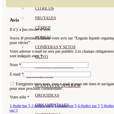
CÍTRICOS
FRUTALES
Avis
CÉSPED
Il n’y a pas encore d’avis.
BONSAI
Soyez le premier à laisser votre avis sur “Engrais liquide organiq
pour olivier”
CONÍFERAS Y SETOS
Votre adresse e-mail ne sera pas publiée.
Les champs obligatoires
sont indiqués avec
*
OLIVO
Nom
*
CACTUS, CRASAS Y
E-mail
*
SUCULENTAS
Enregistrer mon nom, mon e-mail et mon site dans le navigat
PLANTAS DE INTERIOR
pour mon prochain commentaire.
ORQUIDEAS
Votre note
*
ORNAMENTALES
1 étoile sur 5
2 étoiles sur 5
3 étoiles sur 5
4 étoiles sur 5
5 étoiles
sur 5