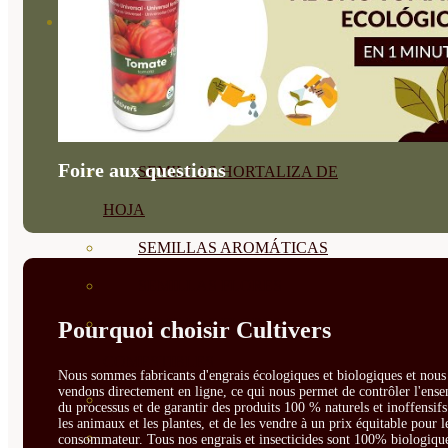
SEMILLAS
VER TODAS
BIODINÁMICAS DEMETER
HORTALIZA FRUTO
Foire aux questions
SEMILLAS HORTALIZA DE
HOJA
SEMILLAS AROMÁTICAS
SEMILLAS FLORES
SEMILLAS FLORES
Pourquoi choisir Cultivers
COMESTIBLES
Nous sommes fabricants d'engrais écologiques et biologiques et nous 
vendons directement en ligne, ce qui nous permet de contrôler l'ens
SEMILLAS TRADICIONALES
du processus et de garantir des produits 100 % naturels et inoffensif
les animaux et les plantes, et de les vendre à un prix équitable pour l
SEMILLAS BRASICAS
consommateur. Tous nos engrais et insecticides sont 100% biologique