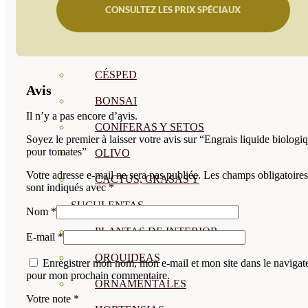
CONSULTEZ LES PRIX SPÉCIAUX
CÍTRICOS
FRUTALES
CÉSPED
Avis
BONSAI
Il n’y a pas encore d’avis.
CONÍFERAS Y SETOS
Soyez le premier à laisser votre avis sur “Engrais liquide biologi
pour tomates”
OLIVO
Votre adresse e-mail ne sera pas publiée.
Les champs obligatoires
CACTUS, CRASAS Y
sont indiqués avec
*
SUCULENTAS
Nom
*
PLANTAS DE INTERIOR
E-mail
*
ORQUIDEAS
Enregistrer mon nom, mon e-mail et mon site dans le navigat
pour mon prochain commentaire.
ORNAMENTALES
Votre note
*