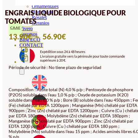
Orquideas
Ornamentales
ENGRAIS LIQUIDE BIOLOGIQUE POUR
Hortensias
Rosales
TOMATES
Geranios
CAAE
Vivero
Recursos
PLAGE
13.90
€
–
56.90
€
Blog ECO
DE
CONTACT
Expédition sous 24 à 48 heures
PRIX :
Livraison gratuite vers la péninsule pour toute commande
supérieure à 20 €.
13.90€
Période de sécurité : No tiene plazo de seguridad
À
56.90€
Composition : Azote total (N) 4,0 % p/p ; Pentoxyde de phosphore
(P2O5) soluble dans l'eau 1,0 % p/p ; Oxyde de potassium (K2O)
soluble dans l'eau 6,0 % p/p ; Bore (B) soluble dans l'eau 450ppm ; Fe
(Fe) chélaté par EDTA 1200ppm ; Manganèse (Mn) chélaté par EDTA
900ppm ; Zinc (Zn) chélaté par EDTA 1200ppm ; Cuivre (Cu ) chélat
par EDTA 180ppm ; Molybdène (Zn) chélaté par EDTA 180ppm ;
Manganèse (Mn) chélaté par EDTA 900ppm ; Zinc (Zn) chélaté par
EDTA 1200 ppm ; Cuivre (Cu ) chélaté par EDTA 180 ppm ;
Molybdène (Mo) soluble dans l'eau 15 ppm ; Acides aminés libres 6.
% p/p