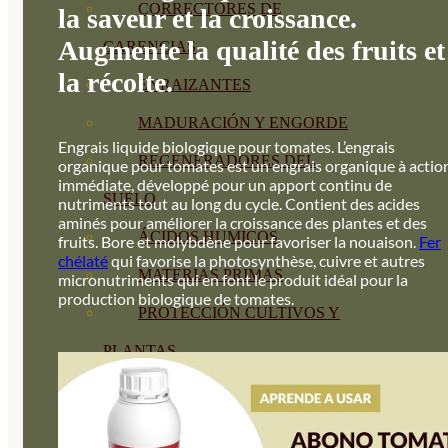
CORRECTORES DE
la saveur et la croissance.
Augmente la qualité des fruits et
CARENCIAS
la récolte.
ENRAIZANTES
MADURACIÓN Y ENGORDE
Engrais liquide biologique pour tomates. L’engrais
REGENERADORES DEL
organique pour tomates est un engrais organique à actio
immédiate, développé pour un apport continu de
SUELO
nutriments tout au long du cycle. Contient des acides
aminés pour améliorer la croissance des plantes et des
ÁCIDOS HÚMICOS
fruits. Bore et molybdène pour favoriser la nouaison.
Fer
chélaté
qui favorise la photosynthèse, cuivre et autres
MATERIAS PRIMAS
micronutriments qui en font le produit idéal pour la
production biologique de tomates.
PROTECCIÓN CULTIVOS Y
PLANTAS
PLANTAS INTERIOR
GROWPUNCH