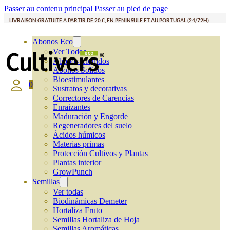
Passer au contenu principal
Passer au pied de page
LIVRAISON GRATUITE À PARTIR DE 20 €, EN PÉNINSULE ET AU PORTUGAL (24/72H)
Abonos Eco
Ver Todos
Abonos Líquidos
Abonos Solidos
Bioestimulantes
0
Sustratos y decorativas
Correctores de Carencias
Enraizantes
Maduración y Engorde
Regeneradores del suelo
Ácidos húmicos
Materias primas
Protección Cultivos y Plantas
Plantas interior
GrowPunch
Semillas
Ver todas
Biodinámicas Demeter
Hortaliza Fruto
Semillas Hortaliza de Hoja
Semillas Aromáticas