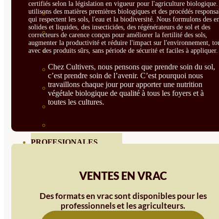
certifiés selon la législation en vigueur pour l'agriculture biologique
utilisons des matières premières biologiques et des procédés responsa
SEMILLAS RAÍZ
qui respectent les sols, l'eau et la biodiversité. Nous formulons des e
solides et liquides, des insecticides, des régénérateurs de sol et des
SEMILLAS LEGUMINOSAS
correcteurs de carence conçus pour améliorer la fertilité des sols,
augmenter la productivité et réduire l'impact sur l'environnement, to
MICROGREEN
avec des produits sûrs, sans période de sécurité et faciles à appliquer.
Chez Cultivers, nous pensons que prendre soin du sol,
CUBIERTAS VEGETALES
c’est prendre soin de l’avenir. C’est pourquoi nous
travaillons chaque jour pour apporter une nutrition
TIRAS DE SEMILLAS
végétale biologique de qualité à tous les foyers et à
toutes les cultures.
BOMBAS DE SEMILLAS
BANDEJAS Y SEMILLEROS
PROFESIONALES
ABONOS POR CULTIVO
VENTES EN VRAC
VER TODOS
Des formats en vrac sont disponibles pour les
TOMATES
professionnels et les agriculteurs.
HUERTO