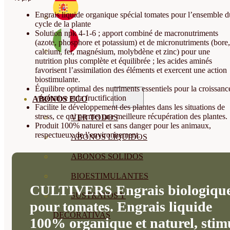
Engrais liquide organique spécial tomates pour l’ensemble d
cycle de la plante
Solution npk 4-1-6 ; apport combiné de macronutriments
(azote, phosphore et potassium) et de micronutriments (bore,
calcium, fer, magnésium, molybdène et zinc) pour une
nutrition plus complète et équilibrée ; les acides aminés
favorisent l’assimilation des éléments et exercent une action
biostimulante.
Équilibre optimal des nutriments essentiels pour la croissanc
végétative et la fructification
ABONOS ECO
Facilite le développement des plantes dans les situations de
stress, ce qui permet une meilleure récupération des plantes.
VER TODOS
Produit 100% naturel et sans danger pour les animaux,
respectueux de l’environnement.
ABONOS LÍQUIDOS
ABONOS SOLIDOS
BIOESTIMULANTES
CULTIVERS Engrais biologiqu
SUSTRATOS Y
pour tomates. Engrais liquide
DECORATIVAS
100% organique et naturel, stim