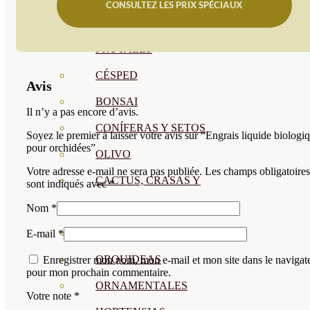
CONSULTEZ LES PRIX SPÉCIAUX
CÍTRICOS
FRUTALES
CÉSPED
Avis
BONSAI
Il n’y a pas encore d’avis.
CONÍFERAS Y SETOS
Soyez le premier à laisser votre avis sur “Engrais liquide biologi
pour orchidées”
OLIVO
Votre adresse e-mail ne sera pas publiée.
Les champs obligatoires
CACTUS, CRASAS Y
sont indiqués avec
*
SUCULENTAS
Nom
*
PLANTAS DE INTERIOR
E-mail
*
ORQUIDEAS
Enregistrer mon nom, mon e-mail et mon site dans le navigat
pour mon prochain commentaire.
ORNAMENTALES
Votre note
*