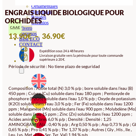
Orquideas
Ornamentales
ENGRAIS LIQUIDE BIOLOGIQUE POUR
Hortensias
Rosales
ORCHIDÉES
Geranios
CAAE
Vivero
Recursos
PLAGE
13.90
€
–
36.90
€
Blog ECO
DE
CONTACT
Expédition sous 24 à 48 heures
PRIX :
Livraison gratuite vers la péninsule pour toute commande
supérieure à 20 €.
13.90€
Période de sécurité : No tiene plazo de seguridad
À
36.90€
Composition : Azote total (N) 3,0 % p/p ; bore soluble dans l'eau (B)
450 ppm ; Cuivre (Cu) soluble dans l'eau 180 ppm ; Pentoxyde de
phosphore (P2O5) soluble dans l'eau 1,0 % p/p ; Oxyde de potassium
(K2O) soluble dans l'eau 3,0 % p/p ; Fer (Fe) soluble dans l'eau 1200
ppm ; Manganèse (Mn) soluble dans l'eau 900 ppm ; Molybdène (Mo
soluble dans l'eau 15 ppm ; Zinc (Zn) soluble dans l'eau 1200 ppm ;
Acides aminés libres 6,0 % p/p ; Densité : Densité : 1,25
AMINOGRAM : Ala : 0,40 % p/p ; Arg 0,50 % p/p ; Asp 0,73 % p/p ; G
0,65 % p/p ; Pro 0,41 % p/p ; Thr 1,37 % p/p ; Autres ( Gly , His , Ile ,
Leu, Lys, Met , Phe , Ser, Tyr, Val) 1,94 % p/p