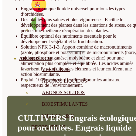
Engrais organique liquide universel pour tous les types
d’orchidées.
Des plantes plus saines et plus vigoureuses. Facilite le
développement des plantes dans les situations de stress, ce q
permet une meilleure récupération des plantes.
Équilibre optimal des nutriments essentiels pour le
développement végétatif et la fructification.
Solution NPK 3-1-3. Apport combiné de macronutriments
(azote, phosphore et potassium) et de micronutriments (bore,
calcium, fer, manganèse, molybdène et zinc) pour une
ABONOS ECO
alimentation plus complète et équilibrée. Les acides aminés
favorisent l’assimilation des éléments et leur confèrent une
VER TODOS
action biostimulante.
Produit 100% naturel et inoffensif pour les animaux,
ABONOS LÍQUIDOS
respectueux de l’environnement.
ABONOS SOLIDOS
BIOESTIMULANTES
SUSTRATOS Y
CULTIVERS Engrais écologiqu
pour orchidées. Engrais liquide
DECORATIVAS