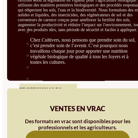
certifiés selon la législation en vigueur pour l'agriculture biologique
utilisons des matières premières biologiques et des procédés responsa
SEMILLAS RAÍZ
qui respectent les sols, l'eau et la biodiversité. Nous formulons des e
solides et liquides, des insecticides, des régénérateurs de sol et des
SEMILLAS LEGUMINOSAS
correcteurs de carence conçus pour améliorer la fertilité des sols,
augmenter la productivité et réduire l'impact sur l'environnement, to
avec des produits sûrs, sans période de sécurité et faciles à appliquer.
MICROGREEN
Chez Cultivers, nous pensons que prendre soin du sol,
CUBIERTAS VEGETALES
c’est prendre soin de l’avenir. C’est pourquoi nous
travaillons chaque jour pour apporter une nutrition
TIRAS DE SEMILLAS
végétale biologique de qualité à tous les foyers et à
toutes les cultures.
BOMBAS DE SEMILLAS
BANDEJAS Y SEMILLEROS
PROFESIONALES
ABONOS POR CULTIVO
VENTES EN VRAC
VER TODOS
Des formats en vrac sont disponibles pour les
TOMATES
professionnels et les agriculteurs.
HUERTO