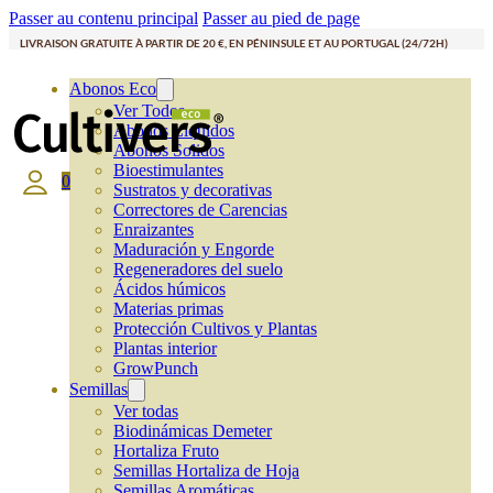
Passer au contenu principal
Passer au pied de page
LIVRAISON GRATUITE À PARTIR DE 20 €, EN PÉNINSULE ET AU PORTUGAL (24/72H)
Abonos Eco
Ver Todos
Abonos Líquidos
Abonos Solidos
Bioestimulantes
0
Sustratos y decorativas
Correctores de Carencias
Enraizantes
Maduración y Engorde
Regeneradores del suelo
Ácidos húmicos
Materias primas
Protección Cultivos y Plantas
Plantas interior
GrowPunch
Semillas
Ver todas
Biodinámicas Demeter
Hortaliza Fruto
Semillas Hortaliza de Hoja
Semillas Aromáticas