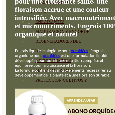
pour une croissance saine, une
CORRECTORES DE
floraison accrue et une couleur
CARENCIAS
intensifiée. Avec macronutriment
ENRAIZANTES
et micronutriments. Engrais 10
MADURACIÓN Y ENGORDE
organique et naturel
REGENERADORES DEL
Engrais liquide écologique pour
orchidées
. L’engrais
SUELO
organique pour
orchidées
est une formulation liquide
développée pour fournir une nutrition complète et
ÁCIDOS HÚMICOS
équilibrée pour la croissance et la floraison.
La formule contient des micro-éléments nécessaires au
MATERIAS PRIMAS
développement de la plante et à une floraison durable.
PROTECCIÓN CULTIVOS Y
PLANTAS
PLANTAS INTERIOR
GROWPUNCH