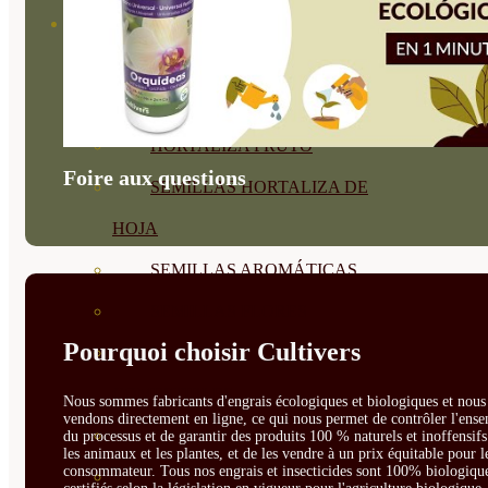
SEMILLAS
VER TODAS
BIODINÁMICAS DEMETER
HORTALIZA FRUTO
Foire aux questions
SEMILLAS HORTALIZA DE
HOJA
SEMILLAS AROMÁTICAS
SEMILLAS FLORES
Pourquoi choisir Cultivers
SEMILLAS FLORES
COMESTIBLES
Nous sommes fabricants d'engrais écologiques et biologiques et nous 
vendons directement en ligne, ce qui nous permet de contrôler l'ens
SEMILLAS TRADICIONALES
du processus et de garantir des produits 100 % naturels et inoffensif
les animaux et les plantes, et de les vendre à un prix équitable pour l
consommateur. Tous nos engrais et insecticides sont 100% biologique
SEMILLAS BRASICAS