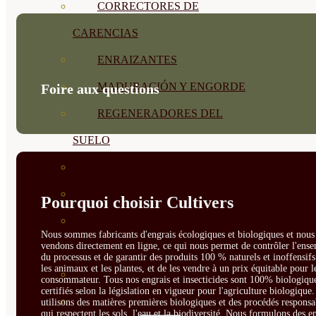
CORRECTORES DE
CARENCIAS
ENRAIZANTES
MADURACIÓN Y ENGORDE
Foire aux questions
REGENERADORES DEL
SUELO
ÁCIDOS HÚMICOS
MATERIAS PRIMAS
Pourquoi choisir Cultivers
PROTECCIÓN CULTIVOS Y
Nous sommes fabricants d'engrais écologiques et biologiques et nous 
vendons directement en ligne, ce qui nous permet de contrôler l'ens
PLANTAS
du processus et de garantir des produits 100 % naturels et inoffensif
les animaux et les plantes, et de les vendre à un prix équitable pour l
PLANTAS INTERIOR
consommateur. Tous nos engrais et insecticides sont 100% biologique
certifiés selon la législation en vigueur pour l'agriculture biologique
GROWPUNCH
utilisons des matières premières biologiques et des procédés responsa
qui respectent les sols, l'eau et la biodiversité. Nous formulons des e