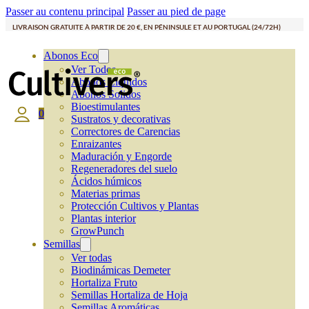
Passer au contenu principal
Passer au pied de page
LIVRAISON GRATUITE À PARTIR DE 20 €, EN PÉNINSULE ET AU PORTUGAL (24/72H)
Abonos Eco
Ver Todos
Abonos Líquidos
Abonos Solidos
Bioestimulantes
0
Sustratos y decorativas
Correctores de Carencias
Enraizantes
Maduración y Engorde
Regeneradores del suelo
Ácidos húmicos
Materias primas
Protección Cultivos y Plantas
Plantas interior
GrowPunch
Semillas
Ver todas
Biodinámicas Demeter
Hortaliza Fruto
Semillas Hortaliza de Hoja
Semillas Aromáticas