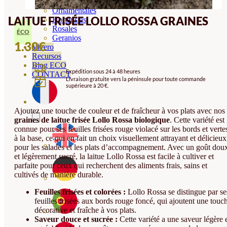
Orquideas
Ornamentales
LAITUE FRISÉE LOLLO ROSSA GRAINES
Hortensias
Rosales
ÉCO
Geranios
1.30
€
Vivero
Recursos
Blog ECO
Expédition sous 24 à 48 heures
CONTACT
Livraison gratuite vers la péninsule pour toute commande
supérieure à 20 €.
Ajoutez une touche de couleur et de fraîcheur à vos plats avec nos
graines de laitue frisée Lollo Rossa biologique
. Cette variété est
connue pour ses feuilles frisées rouge violacé sur les bords et verte
à la base, ce qui en fait un choix visuellement attrayant et délicieux
pour les salades et les plats d’accompagnement. Avec un goût dou
et légèrement sucré, la laitue Lollo Rossa est facile à cultiver et
parfaite pour ceux qui recherchent des aliments frais, sains et
cultivés de manière durable.
Feuilles frisées et colorées :
Lollo Rossa se distingue par se
feuilles frisées aux bords rouge foncé, qui ajoutent une touc
décorative et fraîche à vos plats.
Saveur douce et sucrée :
Cette variété a une saveur légère 