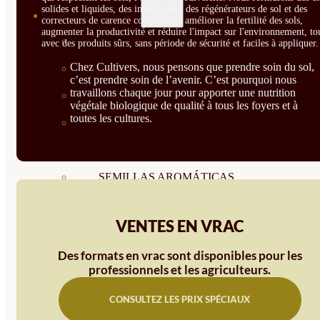
solides et liquides, des insecticides, des régénérateurs de sol et des
SEMILLAS
correcteurs de carence conçus pour améliorer la fertilité des sols,
augmenter la productivité et réduire l'impact sur l'environnement, to
VER TODAS
avec des produits sûrs, sans période de sécurité et faciles à appliquer.
Chez Cultivers, nous pensons que prendre soin du sol,
BIODINÁMICAS DEMETER
c’est prendre soin de l’avenir. C’est pourquoi nous
travaillons chaque jour pour apporter une nutrition
HORTALIZA FRUTO
végétale biologique de qualité à tous les foyers et à
toutes les cultures.
SEMILLAS HORTALIZA DE
HOJA
SEMILLAS AROMÁTICAS
SEMILLAS FLORES
VENTES EN VRAC
SEMILLAS FLORES
Des formats en vrac sont disponibles pour les
COMESTIBLES
professionnels et les agriculteurs.
SEMILLAS TRADICIONALES
CONSULTEZ LES PRIX SPÉCIAUX
SEMILLAS BRASICAS