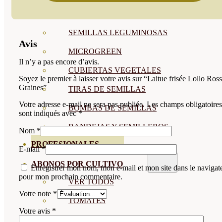
SEMILLAS RAÍZ
SEMILLAS LEGUMINOSAS
Avis
MICROGREEN
Il n’y a pas encore d’avis.
CUBIERTAS VEGETALES
Soyez le premier à laisser votre avis sur “Laitue frisée Lollo Ros
Graines”
TIRAS DE SEMILLAS
Votre adresse e-mail ne sera pas publiée.
Les champs obligatoires
BOMBAS DE SEMILLAS
sont indiqués avec
*
BANDEJAS Y SEMILLEROS
Nom
*
PROFESIONALES
E-mail
*
ABONOS POR CULTIVO
Enregistrer mon nom, mon e-mail et mon site dans le navigat
pour mon prochain commentaire.
VER TODOS
Votre note
*
TOMATES
Votre avis
*
HUERTO