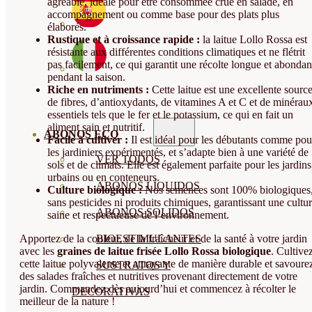
agréable, idéale pour être consommée crue en salade, en
accompagnement ou comme base pour des plats plus
élaborés.
Rustique et à croissance rapide :
la laitue Lollo Rossa est
résistante aux différentes conditions climatiques et ne flétrit
pas facilement, ce qui garantit une récolte longue et abondan
pendant la saison.
Riche en nutriments :
Cette laitue est une excellente sourc
de fibres, d’antioxydants, de vitamines A et C et de minérau
essentiels tels que le fer et le potassium, ce qui en fait un
aliment sain et nutritif.
ABONOS ECO
Facile à cultiver :
Il est idéal pour les débutants comme pou
les jardiniers expérimentés, et s’adapte bien à une variété de
VER TODOS
sols et de climats. Elle est également parfaite pour les jardins
urbains ou en conteneurs.
ABONOS LÍQUIDOS
Culture biologique :
Nos semences sont 100% biologiques
sans pesticides ni produits chimiques, garantissant une cultu
ABONOS SOLIDOS
saine et respectueuse de l’environnement.
Apportez de la couleur, de la fraîcheur et de la santé à votre jardin
BIOESTIMULANTES
avec les
graines de laitue frisée Lollo Rossa biologique
. Cultive
cette laitue polyvalente et attrayante de manière durable et savoure
SUSTRATOS Y
des salades fraîches et nutritives provenant directement de votre
jardin. Commandez dès aujourd’hui et commencez à récolter le
DECORATIVAS
meilleur de la nature !