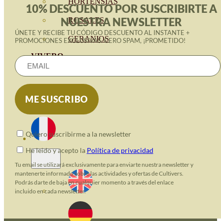
HORTENSIAS
10% DESCUENTO POR SUSCRIBIRTE A
NUESTRA NEWSLETTER
ROSALES
ÚNETE Y RECIBE TU CÓDIGO DESCUENTO AL INSTANTE +
GERANIOS
PROMOCIONES EXCLUSIVAS. CERO SPAM, ¡PROMETIDO!
VIVERO
RECURSOS
BLOG ECO
CONTACT
Quiero suscribirme a la newsletter
He leido y acepto la
Política de privacidad
Tu email se utilizará exclusivamente para enviarte nuestra newsletter y
mantenerte informado sobre las actividades y ofertas de Cultivers.
Podrás darte de baja en cualquier momento a través del enlace
incluido en cada newsletter.