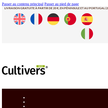
Passer au contenu principal
Passer au pied de page
LIVRAISON GRATUITE À PARTIR DE 20 €, EN PÉNINSULE ET AU PORTUGAL (