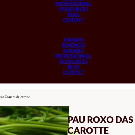
PROFESSIONNEL
RESSOURCES
BLOG
CONTACT
ENGRAIS
SEMENCES
NURSERY
PROFESSIONNEL
RESSOURCES
BLOG
CONTACT
as Graines de carotte
PAU ROXO DAS 
CAROTTE