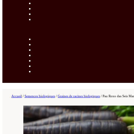
Accueil
/
Semences biologiques
/
Graines de racines biologiques
/
Pau Roxo das Seis Mari