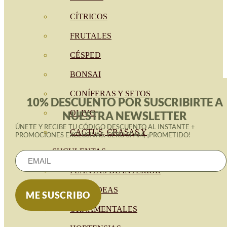
CÍTRICOS
FRUTALES
CÉSPED
BONSAI
CONÍFERAS Y SETOS
10% DESCUENTO POR SUSCRIBIRTE A
OLIVO
NUESTRA NEWSLETTER
ÚNETE Y RECIBE TU CÓDIGO DESCUENTO AL INSTANTE +
CACTUS, CRASAS Y
PROMOCIONES EXCLUSIVAS. CERO SPAM, ¡PROMETIDO!
SUCULENTAS
PLANTAS DE INTERIOR
ORQUIDEAS
ORNAMENTALES