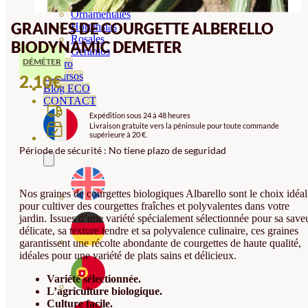
Orquideas
Ornamentales
GRAINES DE COURGETTE ALBERELLO
Hortensias
Rosales
BIODYNAMIC DEMETER
Geranios
DÉMÉTER
Vivero
Recursos
2.10
€
Blog ECO
CONTACT
Expédition sous 24 à 48 heures
Livraison gratuite vers la péninsule pour toute commande
supérieure à 20 €.
Période de sécurité : No tiene plazo de seguridad
Nos graines de courgettes biologiques Albarello sont le choix idéal
pour cultiver des courgettes fraîches et polyvalentes dans votre
jardin. Issues d’une variété spécialement sélectionnée pour sa save
délicate, sa texture tendre et sa polyvalence culinaire, ces graines
garantissent une récolte abondante de courgettes de haute qualité,
idéales pour une variété de plats sains et délicieux.
Variété sélectionnée.
L’agriculture biologique.
Culture facile.