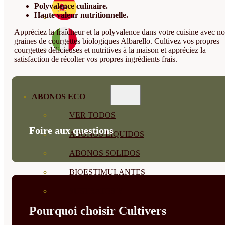
Polyvalence culinaire.
Haute valeur nutritionnelle.
Appréciez la fraîcheur et la polyvalence dans votre cuisine avec no
graines de courgettes biologiques Albarello. Cultivez vos propres
courgettes délicieuses et nutritives à la maison et appréciez la
satisfaction de récolter vos propres ingrédients frais.
ABONOS ECO
VER TODOS
Foire aux questions
ABONOS LÍQUIDOS
ABONOS SOLIDOS
BIOESTIMULANTES
SUSTRATOS Y
Pourquoi choisir Cultivers
DECORATIVAS