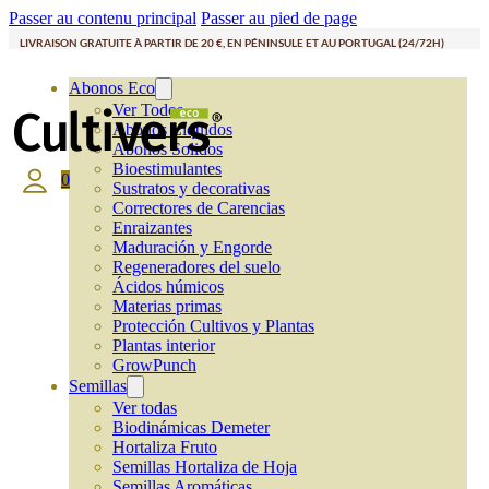
Passer au contenu principal
Passer au pied de page
LIVRAISON GRATUITE À PARTIR DE 20 €, EN PÉNINSULE ET AU PORTUGAL (24/72H)
Abonos Eco
Ver Todos
Abonos Líquidos
Abonos Solidos
Bioestimulantes
0
Sustratos y decorativas
Correctores de Carencias
Enraizantes
Maduración y Engorde
Regeneradores del suelo
Ácidos húmicos
Materias primas
Protección Cultivos y Plantas
Plantas interior
GrowPunch
Semillas
Ver todas
Biodinámicas Demeter
Hortaliza Fruto
Semillas Hortaliza de Hoja
Semillas Aromáticas