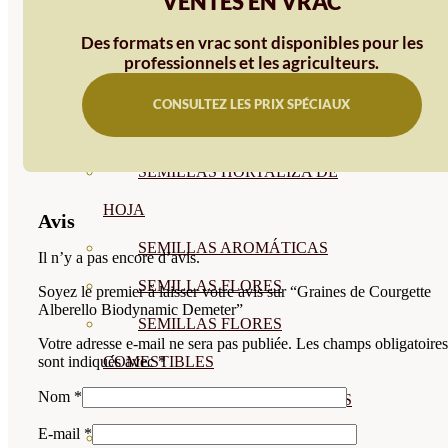
VENTES EN VRAC
SEMILLAS
Des formats en vrac sont disponibles pour les
VER TODAS
professionnels et les agriculteurs.
BIODINÁMICAS DEMETER
CONSULTEZ LES PRIX SPÉCIAUX
HORTALIZA FRUTO
SEMILLAS HORTALIZA DE
HOJA
Avis
SEMILLAS AROMÁTICAS
Il n’y a pas encore d’avis.
SEMILLAS FLORES
Soyez le premier à laisser votre avis sur “Graines de Courgette
Alberello Biodynamic Demeter”
SEMILLAS FLORES
Votre adresse e-mail ne sera pas publiée.
Les champs obligatoires
COMESTIBLES
sont indiqués avec
*
Nom
*
SEMILLAS TRADICIONALES
E-mail
*
SEMILLAS BRASICAS