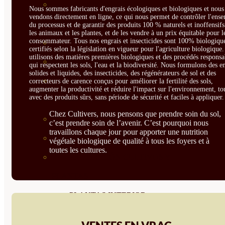
CORRECTORES DE
Nous sommes fabricants d'engrais écologiques et biologiques et nous 
vendons directement en ligne, ce qui nous permet de contrôler l'ens
CARENCIAS
du processus et de garantir des produits 100 % naturels et inoffensif
les animaux et les plantes, et de les vendre à un prix équitable pour l
consommateur. Tous nos engrais et insecticides sont 100% biologique
ENRAIZANTES
certifiés selon la législation en vigueur pour l'agriculture biologique
utilisons des matières premières biologiques et des procédés responsa
MADURACIÓN Y ENGORDE
qui respectent les sols, l'eau et la biodiversité. Nous formulons des e
solides et liquides, des insecticides, des régénérateurs de sol et des
REGENERADORES DEL
correcteurs de carence conçus pour améliorer la fertilité des sols,
augmenter la productivité et réduire l'impact sur l'environnement, to
avec des produits sûrs, sans période de sécurité et faciles à appliquer.
SUELO
Chez Cultivers, nous pensons que prendre soin du sol,
ÁCIDOS HÚMICOS
c’est prendre soin de l’avenir. C’est pourquoi nous
travaillons chaque jour pour apporter une nutrition
MATERIAS PRIMAS
végétale biologique de qualité à tous les foyers et à
toutes les cultures.
PROTECCIÓN CULTIVOS Y
PLANTAS
PLANTAS INTERIOR
GROWPUNCH