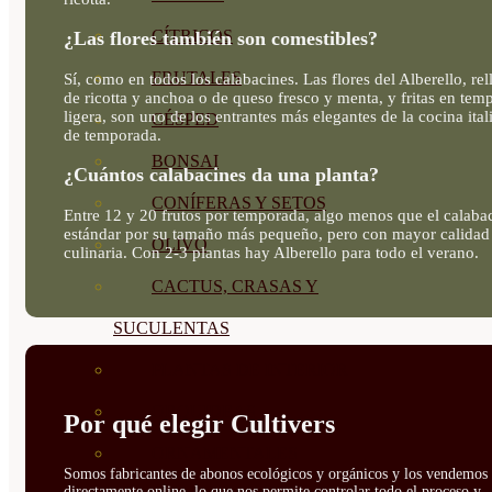
CÍTRICOS
¿Las flores también son comestibles?
FRUTALES
Sí, como en todos los calabacines. Las flores del Alberello, rel
de ricotta y anchoa o de queso fresco y menta, y fritas en tem
ligera, son uno de los entrantes más elegantes de la cocina ital
CÉSPED
de temporada.
BONSAI
¿Cuántos calabacines da una planta?
CONÍFERAS Y SETOS
Entre 12 y 20 frutos por temporada, algo menos que el calaba
estándar por su tamaño más pequeño, pero con mayor calidad
OLIVO
culinaria. Con 2-3 plantas hay Alberello para todo el verano.
CACTUS, CRASAS Y
SUCULENTAS
PLANTAS DE INTERIOR
ORQUIDEAS
Por qué elegir Cultivers
ORNAMENTALES
Somos fabricantes de abonos ecológicos y orgánicos y los vendemos
directamente online, lo que nos permite controlar todo el proceso y