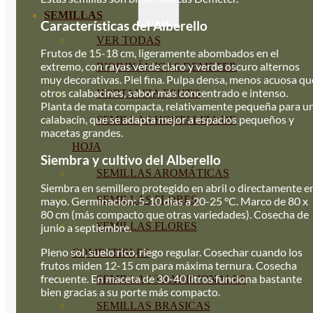
SEMILLAS
Características del Alberello
VER TODAS
Frutos de 15-18 cm, ligeramente abombados en el
extremo, con rayas verde claro y verde oscuro alternos
BIODINÁMICAS DEMETER
muy decorativas. Piel fina. Pulpa densa, menos acuosa qu
otros calabacines, sabor más concentrado e intenso.
HORTALIZA FRUTO
Planta de mata compacta, relativamente pequeña para u
calabacín, que se adapta mejor a espacios pequeños y
SEMILLAS HORTALIZA DE
macetas grandes.
HOJA
Siembra y cultivo del Alberello
SEMILLAS AROMÁTICAS
Siembra en semillero protegido en abril o directamente e
SEMILLAS FLORES
mayo. Germinación: 5-10 días a 20-25 °C. Marco de 80 x
80 cm (más compacto que otras variedades). Cosecha de
SEMILLAS FLORES
junio a septiembre.
Pleno sol, suelo rico, riego regular. Cosechar cuando los
COMESTIBLES
frutos miden 12-15 cm para máxima ternura. Cosecha
frecuente. En maceta de 30-40 litros funciona bastante
SEMILLAS TRADICIONALES
bien gracias a su porte más compacto.
SEMILLAS BRASICAS