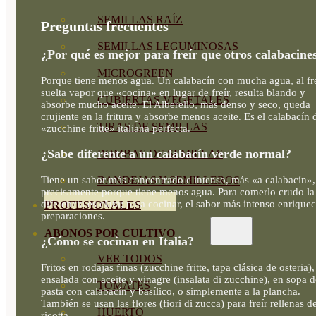
SEMILLAS RAÍZ
Preguntas frecuentes
SEMILLAS LEGUMINOSAS
¿Por qué es mejor para freír que otros calabacine
MICROGREEN
Porque tiene menos agua. Un calabacín con mucha agua, al fre
suelta vapor que «cocina» en lugar de freír, resulta blando y
CUBIERTAS VEGETALES
absorbe mucho aceite. El Alberello, más denso y seco, queda
crujiente en la fritura y absorbe menos aceite. Es el calabacín 
TIRAS DE SEMILLAS
«zucchine fritte» italiana perfecta.
¿Sabe diferente a un calabacín verde normal?
BOMBAS DE SEMILLAS
Tiene un sabor más concentrado e intenso, más «a calabacín»,
BANDEJAS Y SEMILLEROS
precisamente porque tiene menos agua. Para comerlo crudo la
diferencia es clara; para cocinar, el sabor más intenso enriquec
PROFESIONALES
preparaciones.
ABONOS POR CULTIVO
¿Cómo se cocinan en Italia?
VER TODOS
Fritos en rodajas finas (zucchine fritte, tapa clásica de osteria),
ensalada con aceite y vinagre (insalata di zucchine), en sopa d
TOMATES
pasta con calabacín y basílico, o simplemente a la plancha.
También se usan las flores (fiori di zucca) para freír rellenas d
HUERTO
ricotta.