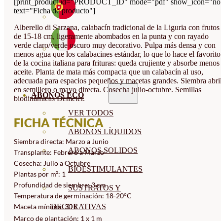
[print_product id="PRODUCT_ID" mode="pdf" show_icon="no
text="Ficha de producto"]
Alberello di Sarzana, calabacín tradicional de la Liguria con frutos
de 15-18 cm, ligeramente abombados en la punta y con rayado
verde claro/verde oscuro muy decorativo. Pulpa más densa y con
menos agua que los calabacines estándar, lo que lo hace el favorito
de la cocina italiana para frituras: queda crujiente y absorbe menos
aceite. Planta de mata más compacta que un calabacín al uso,
adecuada para espacios pequeños y macetas grandes. Siembra abri
en semillero o mayo directa. Cosecha julio-octubre. Semillas
ABONOS ECO
biodinámicas Demeter.
VER TODOS
FICHA TÉCNICA
ABONOS LÍQUIDOS
Siembra directa: Marzo a Junio
ABONOS SOLIDOS
Transplante: Febrero a Marzo
Cosecha: Julio a Octubre
BIOESTIMULANTES
Plantas por m²: 1
Profundidad de siembra: 3 cm
SUSTRATOS Y
Temperatura de germinación: 18-20°C
DECORATIVAS
Maceta mínima: 30 L
Marco de plantación: 1 x 1 m