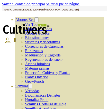
Saltar al contenido principal
Saltar al pie de página
ENVÍO GRATIS DESDE 20 €, EN PENÍNSULA Y PORTUGAL (24/72H)
Abonos Eco
Ver Todos
Abonos Líquidos
Abonos Solidos
Bioestimulantes
0
Sustratos y decorativas
Correctores de Carencias
Enraizantes
Maduración y Engorde
Regeneradores del suelo
Ácidos húmicos
Materias primas
Protección Cultivos y Plantas
Plantas interior
GrowPunch
Semillas
Ver todas
Biodinámicas Demeter
Hortaliza Fruto
Semillas Hortaliza de Hoja
Semillas Aromáticas