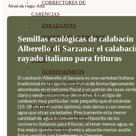
CORRECTORES DE
Nivel de riego: Alto
CARENCIAS
ENRAIZANTES
Semillas ecológicas de calabacín
MADURACIÓN Y ENGORDE
Alberello di Sarzana: el calabac
REGENERADORES DEL
rayado italiano para frituras
SUELO
ÁCIDOS HÚMICOS
El calabacín Alberello di Sarzana es una variedad italiana
tradicional de la Liguria, con frutos de forma ligeramente
MATERIAS PRIMAS
abombada en el extremo floral y un patrón de rayas verd
claro y verde oscuro muy decorativo. Es un tipo de
PROTECCIÓN CULTIVOS Y
calabacín muy particular: más pequeño que el estándar
(15-18 cm en el punto óptimo), más denso y con menos
PLANTAS
agua que otras variedades. Precisamente esta menor
cantidad de agua lo convierte en el favorito de los
PLANTAS INTERIOR
cocineros italianos para frituras: al tener menos agua, se
fríe mejor, queda más crujiente y absorbe menos aceite.
GROWPUNCH
Estas semillas son biodinámicas Demeter.