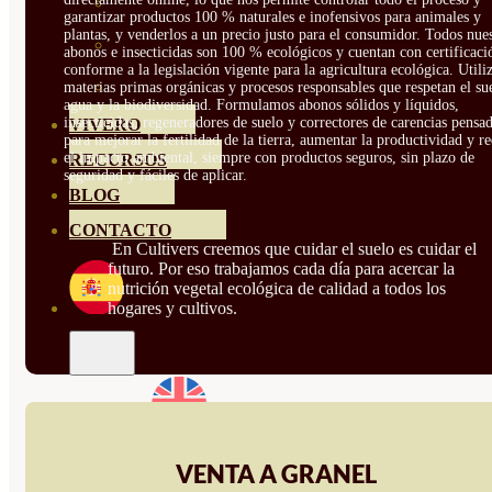
HORTENSIAS
garantizar productos 100 % naturales e inofensivos para animales y
plantas, y venderlos a un precio justo para el consumidor. Todos nue
ROSALES
abonos e insecticidas son 100 % ecológicos y cuentan con certificaci
conforme a la legislación vigente para la agricultura ecológica. Util
GERANIOS
materias primas orgánicas y procesos responsables que respetan el sue
agua y la biodiversidad. Formulamos abonos sólidos y líquidos,
insecticidas, regeneradores de suelo y correctores de carencias pensa
VIVERO
para mejorar la fertilidad de la tierra, aumentar la productividad y r
el impacto ambiental, siempre con productos seguros, sin plazo de
RECURSOS
seguridad y fáciles de aplicar.
BLOG
CONTACTO
En Cultivers creemos que cuidar el suelo es cuidar el
futuro. Por eso trabajamos cada día para acercar la
nutrición vegetal ecológica de calidad a todos los
hogares y cultivos.
VENTA A GRANEL