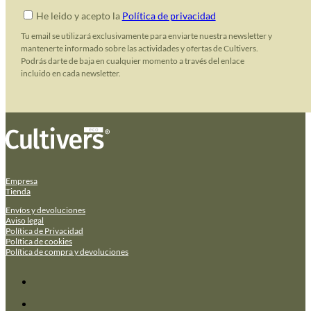
He leido y acepto la
Política de privacidad
Tu email se utilizará exclusivamente para enviarte nuestra newsletter y
mantenerte informado sobre las actividades y ofertas de Cultivers.
Podrás darte de baja en cualquier momento a través del enlace
incluido en cada newsletter.
Empresa
Tienda
Envíos y devoluciones
Aviso legal
Política de Privacidad
Política de cookies
Política de compra y devoluciones