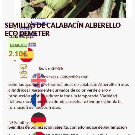
Orquideas
Ornamentales
Hortensias
Rosales
Geranios
SEMILLAS DE CALABACÍN ALBERELLO
Vivero
ECO DEMETER
Recursos
Cucurbita pepo
Blog
Contacto
DEMETER
2.10
€
Envío en 24/48 h
A Península GRATIS pedidos +20€
Semillas ecológicas y biodinámicas de calabacín Alberello, frutos
cilíndricos ligeramente curvados de color verde claro y
producción continua durante toda la temporada. Variedad
italiana muy productiva donde cosechar a tiempo estimula la
formación de nuevos frutos.
Nº Semillas: 15
Semillas de polinización abierta, con alto índice de germinación