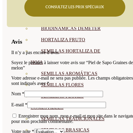
SEMILLAS
CONSULTEZ LES PRIX SPÉCIAUX
VER TODAS
BIODINÁMICAS DEMETER
HORTALIZA FRUTO
Avis
SEMILLAS HORTALIZA DE
Il n’y a pas encore d’avis.
HOJA
Soyez le premier à laisser votre avis sur “Piel de Sapo Graines de
melon”
SEMILLAS AROMÁTICAS
Votre adresse e-mail ne sera pas publiée.
Les champs obligatoires
sont indiqués avec
*
SEMILLAS FLORES
Nom
*
SEMILLAS FLORES
E-mail
*
COMESTIBLES
Enregistrer mon nom, mon e-mail et mon site dans le navigat
SEMILLAS TRADICIONALES
pour mon prochain commentaire.
SEMILLAS BRASICAS
Votre note
*