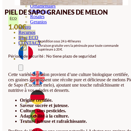
Orquideas
Ornamentales
PIEL DE SAPO GRAINES DE MELON
Hortensias
Rosales
ÉCO
Geranios
1.00
€
Vivero
Recursos
Blog ECO
Expédition sous 24 à 48 heures
CONTACT
Livraison gratuite vers la péninsule pour toute commande
supérieure à 20 €.
Période de sécurité : No tiene plazo de seguridad
Cette variété de melon provient d’une culture biologique certifiée,
ces graines garantissent une récolte pure et délicieuse de melons Pi
de Sapo (Cucumis melo), ajoutant une touche rafraîchissante et
nutritive à vos salades et desserts.
Origine certifiée.
Saveur sucrée et juteuse.
Culture sans pesticides.
Adaptabilité à la culture.
Texture juteuse et rafraîchissante.