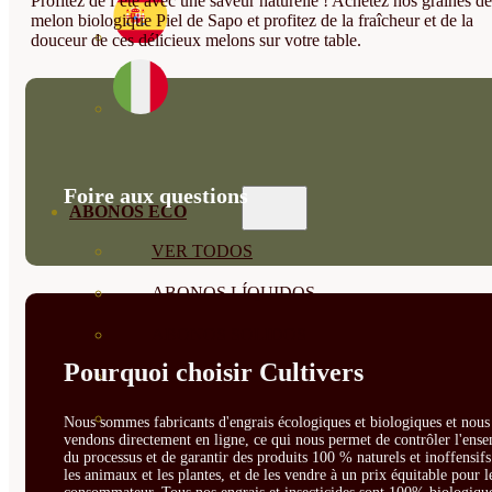
Profitez de l’été avec une saveur naturelle ! Achetez nos graines de
melon biologique Piel de Sapo et profitez de la fraîcheur et de la
douceur de ces délicieux melons sur votre table.
Foire aux questions
ABONOS ECO
VER TODOS
ABONOS LÍQUIDOS
ABONOS SOLIDOS
Pourquoi choisir Cultivers
BIOESTIMULANTES
SUSTRATOS Y
Nous sommes fabricants d'engrais écologiques et biologiques et nous 
vendons directement en ligne, ce qui nous permet de contrôler l'ens
du processus et de garantir des produits 100 % naturels et inoffensif
DECORATIVAS
les animaux et les plantes, et de les vendre à un prix équitable pour l