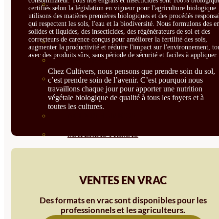
consommateur. Tous nos engrais et insecticides sont 100% biologique
CORRECTORES DE
certifiés selon la législation en vigueur pour l'agriculture biologique
utilisons des matières premières biologiques et des procédés responsa
CARENCIAS
qui respectent les sols, l'eau et la biodiversité. Nous formulons des e
solides et liquides, des insecticides, des régénérateurs de sol et des
correcteurs de carence conçus pour améliorer la fertilité des sols,
ENRAIZANTES
augmenter la productivité et réduire l'impact sur l'environnement, to
avec des produits sûrs, sans période de sécurité et faciles à appliquer.
MADURACIÓN Y ENGORDE
Chez Cultivers, nous pensons que prendre soin du sol,
REGENERADORES DEL
c’est prendre soin de l’avenir. C’est pourquoi nous
travaillons chaque jour pour apporter une nutrition
SUELO
végétale biologique de qualité à tous les foyers et à
toutes les cultures.
ÁCIDOS HÚMICOS
MATERIAS PRIMAS
PROTECCIÓN CULTIVOS Y
PLANTAS
VENTES EN VRAC
PLANTAS INTERIOR
Des formats en vrac sont disponibles pour les
GROWPUNCH
professionnels et les agriculteurs.