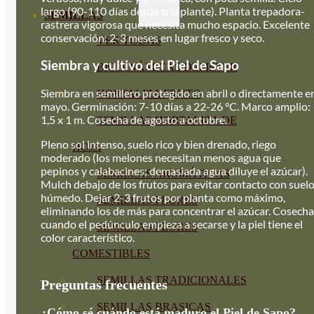
largo (90-110 días desde trasplante). Planta trepadora-
SEMILLAS
rastrera vigorosa que necesita mucho espacio. Excelente
conservación: 2-3 meses en lugar fresco y seco.
VER TODAS
Siembra y cultivo del Piel de Sapo
BIODINÁMICAS DEMETER
Siembra en semillero protegido en abril o directamente e
HORTALIZA FRUTO
mayo. Germinación: 7-10 días a 22-26 °C. Marco amplio:
1,5 x 1 m. Cosecha de agosto a octubre.
SEMILLAS HORTALIZA DE
Pleno sol intenso, suelo rico y bien drenado, riego
HOJA
moderado (los melones necesitan menos agua que
pepinos y calabacines; demasiada agua diluye el azúcar).
SEMILLAS AROMÁTICAS
Mulch debajo de los frutos para evitar contacto con suel
húmedo. Dejar 2-3 frutos por planta como máximo,
SEMILLAS FLORES
eliminando los de más para concentrar el azúcar. Cosecha
cuando el pedúnculo empieza a secarse y la piel tiene el
SEMILLAS FLORES
color característico.
COMESTIBLES
SEMILLAS TRADICIONALES
Preguntas frecuentes
SEMILLAS BRASICAS
¿Cómo sé cuándo está maduro el Piel de Sapo?