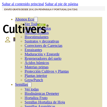
Saltar al contenido principal
Saltar al pie de página
ENVÍO GRATIS DESDE 20 €, EN PENÍNSULA Y PORTUGAL (24/72H)
Abonos Eco
Ver Todos
Abonos Líquidos
Abonos Solidos
Bioestimulantes
0
Sustratos y decorativas
Correctores de Carencias
Enraizantes
Maduración y Engorde
Regeneradores del suelo
Ácidos húmicos
Materias primas
Protección Cultivos y Plantas
Plantas interior
GrowPunch
Semillas
Ver todas
Biodinámicas Demeter
Hortaliza Fruto
Semillas Hortaliza de Hoja
Semillas Aromáticas