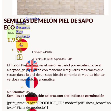
Orquideas
Ornamentales
Hortensias
Rosales
Geranios
SEMILLAS DE MELÓN PIEL DE SAPO
Vivero
ECO
Recursos
Blog
ECO
Contacto
1.95
€
Envío en 24/48 h
A Península GRATIS pedidos +20€
El melón Piel de Sapo es el melón español por excelencia: oval
alargado, de piel verde con manchas irregulares más claras que
recuerdan a la piel de un sapo (de ahí el nombre), y pulpa blanca-
verdosa muy dulce y aromática.
Nº Semillas: 35
Semillas de polinización abierta, con alto índice de germinación
[print_product id="PRODUCT_ID" mode="pdf" show_icon="no
text="Ficha de producto"]