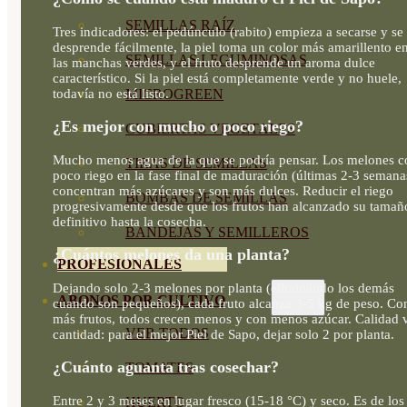
SEMILLAS RAÍZ
Tres indicadores: el pedúnculo (rabito) empieza a secarse y se
desprende fácilmente, la piel toma un color más amarillento en
SEMILLAS LEGUMINOSAS
las manchas verdes, y el fruto desprende un aroma dulce
característico. Si la piel está completamente verde y no huele,
todavía no está listo.
MICROGREEN
¿Es mejor con mucho o poco riego?
CUBIERTAS VEGETALES
Mucho menos agua de la que se podría pensar. Los melones c
TIRAS DE SEMILLAS
poco riego en la fase final de maduración (últimas 2-3 semana
concentran más azúcares y son más dulces. Reducir el riego
BOMBAS DE SEMILLAS
progresivamente desde que los frutos han alcanzado su tamañ
definitivo hasta la cosecha.
BANDEJAS Y SEMILLEROS
¿Cuántos melones da una planta?
PROFESIONALES
Dejando solo 2-3 melones por planta (eliminando los demás
ABONOS POR CULTIVO
cuando son pequeños), cada fruto alcanza 3-5 kg de peso. Co
más frutos, todos crecen menos y con menos azúcar. Calidad 
VER TODOS
cantidad: para el mejor Piel de Sapo, dejar solo 2 por planta.
¿Cuánto aguanta tras cosechar?
TOMATES
Entre 2 y 3 meses en lugar fresco (15-18 °C) y seco. Es de los
HUERTO