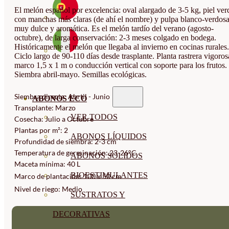
El melón español por excelencia: oval alargado de 3-5 kg, piel ver
con manchas más claras (de ahí el nombre) y pulpa blanco-verdos
muy dulce y aromática. Es el melón tardío del verano (agosto-
octubre), de larga conservación: 2-3 meses colgado en bodega.
Históricamente el melón que llegaba al invierno en cocinas rurales.
Ciclo largo de 90-110 días desde trasplante. Planta rastrera vigoros
marco 1,5 x 1 m o conducción vertical con soporte para los frutos.
Siembra abril-mayo. Semillas ecológicas.
Siembra directa: Abrtil - Junio
ABONOS ECO
Transplante: Marzo
VER TODOS
Cosecha: Julio a Octubre
Plantas por m²: 2
ABONOS LÍQUIDOS
Profundidad de siembra: 2-3 cm
Temperatura de germinación: 23-26°C
ABONOS SOLIDOS
Maceta mínima: 40 L
BIOESTIMULANTES
Marco de plantación: 100 x 50 cm
Nivel de riego: Medio
SUSTRATOS Y
DECORATIVAS