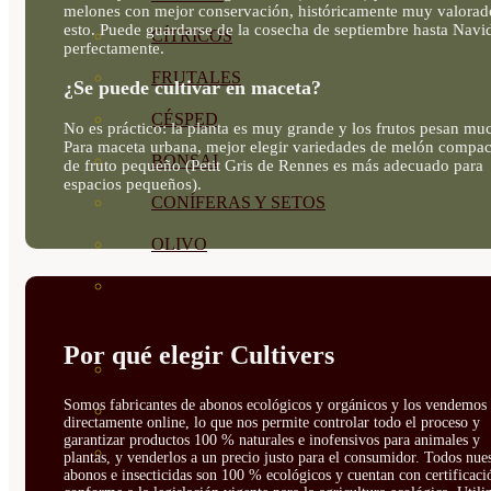
melones con mejor conservación, históricamente muy valorad
esto. Puede guardarse de la cosecha de septiembre hasta Navi
CÍTRICOS
perfectamente.
FRUTALES
¿Se puede cultivar en maceta?
CÉSPED
No es práctico: la planta es muy grande y los frutos pesan mu
Para maceta urbana, mejor elegir variedades de melón compac
BONSAI
de fruto pequeño (Petit Gris de Rennes es más adecuado para
espacios pequeños).
CONÍFERAS Y SETOS
OLIVO
CACTUS, CRASAS Y
SUCULENTAS
Por qué elegir Cultivers
PLANTAS DE INTERIOR
Somos fabricantes de abonos ecológicos y orgánicos y los vendemos
ORQUIDEAS
directamente online, lo que nos permite controlar todo el proceso y
garantizar productos 100 % naturales e inofensivos para animales y
ORNAMENTALES
plantas, y venderlos a un precio justo para el consumidor. Todos nue
abonos e insecticidas son 100 % ecológicos y cuentan con certificaci