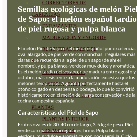
CORRECTORES DE
Semillas ecológicas de melón Pie
CARENCIAS
de Sapo: el melón español tardío
ENRAIZANTES
de piel rugosa y pulpa blanca
MADURACIÓN Y ENGORDE
El melón Piel de Sapo es el melón español por excelencia:
REGENERADORES DEL
oval alargado, de piel verde con manchas irregulares más
claras que recuerdan a la piel de un sapo (de ahí el
SUELO
nombre), y pulpa blanca-verdosa muy dulce y aromática.
Es el melón tardío del verano, que madura entre agosto y
ÁCIDOS HÚMICOS
octubre, más resistente a la maduración excesiva que los
melones tempranos. Aguanta perfectamente hasta el
MATERIAS PRIMAS
otoño colgado en despensa o bodega, lo que lo convirtió
históricamente en el melón de «larga conservación» de la
PROTECCIÓN CULTIVOS Y
cocina campesina española.
PLANTAS
Características del Piel de Sapo
PLANTAS INTERIOR
Frutos ovales de 30-40 cm de largo, 3-5 kg de peso. Piel
verde con manchas irregulares, firme. Pulpa blanca-
GROWPUNCH
verdosa, muy dulce y aromática, con poca semilla. Ciclo