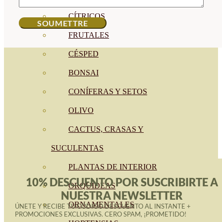
CÍTRICOS
FRUTALES
CÉSPED
BONSAI
CONÍFERAS Y SETOS
OLIVO
CACTUS, CRASAS Y
SUCULENTAS
PLANTAS DE INTERIOR
10% DESCUENTO POR SUSCRIBIRTE A
ORQUIDEAS
NUESTRA NEWSLETTER
ORNAMENTALES
ÚNETE Y RECIBE TU CÓDIGO DESCUENTO AL INSTANTE +
PROMOCIONES EXCLUSIVAS. CERO SPAM, ¡PROMETIDO!