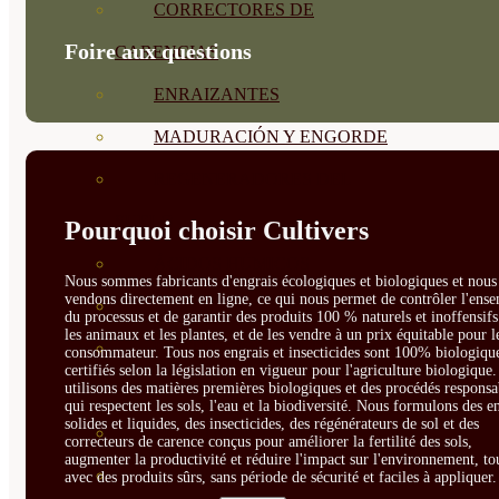
CORRECTORES DE
Foire aux questions
CARENCIAS
ENRAIZANTES
MADURACIÓN Y ENGORDE
REGENERADORES DEL
SUELO
Pourquoi choisir Cultivers
ÁCIDOS HÚMICOS
Nous sommes fabricants d'engrais écologiques et biologiques et nous 
vendons directement en ligne, ce qui nous permet de contrôler l'ens
MATERIAS PRIMAS
du processus et de garantir des produits 100 % naturels et inoffensif
les animaux et les plantes, et de les vendre à un prix équitable pour l
PROTECCIÓN CULTIVOS Y
consommateur. Tous nos engrais et insecticides sont 100% biologique
certifiés selon la législation en vigueur pour l'agriculture biologique
utilisons des matières premières biologiques et des procédés responsa
PLANTAS
qui respectent les sols, l'eau et la biodiversité. Nous formulons des e
solides et liquides, des insecticides, des régénérateurs de sol et des
PLANTAS INTERIOR
correcteurs de carence conçus pour améliorer la fertilité des sols,
augmenter la productivité et réduire l'impact sur l'environnement, to
GROWPUNCH
avec des produits sûrs, sans période de sécurité et faciles à appliquer.