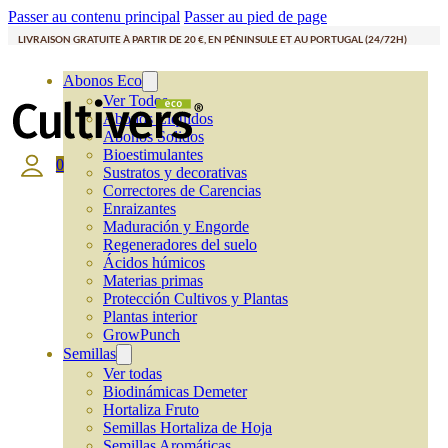
Passer au contenu principal
Passer au pied de page
LIVRAISON GRATUITE À PARTIR DE 20 €, EN PÉNINSULE ET AU PORTUGAL (24/72H)
Abonos Eco
Ver Todos
Abonos Líquidos
Abonos Solidos
Bioestimulantes
0
Sustratos y decorativas
Correctores de Carencias
Enraizantes
Maduración y Engorde
Regeneradores del suelo
Ácidos húmicos
Materias primas
Protección Cultivos y Plantas
Plantas interior
GrowPunch
Semillas
Ver todas
Biodinámicas Demeter
Hortaliza Fruto
Semillas Hortaliza de Hoja
Semillas Aromáticas