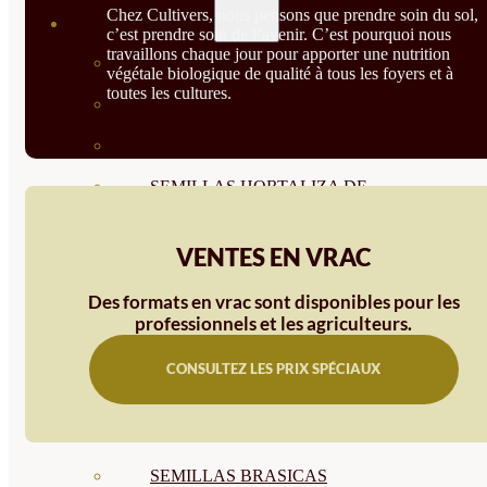
Chez Cultivers, nous pensons que prendre soin du sol,
SEMILLAS
c’est prendre soin de l’avenir. C’est pourquoi nous
travaillons chaque jour pour apporter une nutrition
VER TODAS
végétale biologique de qualité à tous les foyers et à
toutes les cultures.
BIODINÁMICAS DEMETER
HORTALIZA FRUTO
SEMILLAS HORTALIZA DE
HOJA
VENTES EN VRAC
SEMILLAS AROMÁTICAS
Des formats en vrac sont disponibles pour les
SEMILLAS FLORES
professionnels et les agriculteurs.
SEMILLAS FLORES
CONSULTEZ LES PRIX SPÉCIAUX
COMESTIBLES
SEMILLAS TRADICIONALES
SEMILLAS BRASICAS