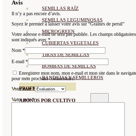
Avis
SEMILLAS RAÍZ
Il n’y a pas encore d’avis.
SEMILLAS LEGUMINOSAS
Soyez le premier à laisser votre avis sur “Graines de persil”
MICROGREEN
Votre adresse e-mail ne sera pas publiée.
Les champs obligatoires
sont indiqués avec
*
CUBIERTAS VEGETALES
Nom
*
TIRAS DE SEMILLAS
E-mail
*
BOMBAS DE SEMILLAS
Enregistrer mon nom, mon e-mail et mon site dans le navigat
BANDEJAS Y SEMILLEROS
pour mon prochain commentaire.
PROFESIONALES
Votre note
*
Votre avis
*
ABONOS POR CULTIVO
VER TODOS
TOMATES
HUERTO