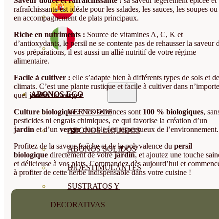
Saveur douce et rafraîchissante :
sa saveur légèrement épicée et
rafraîchissante est idéale pour les salades, les sauces, les soupes ou
en accompagnement de plats principaux.
Riche en nutriments :
Source de vitamines A, C, K et
d’antioxydants, le persil ne se contente pas de rehausser la saveur 
vos préparations, il est aussi un allié nutritif de votre régime
alimentaire.
Facile à cultiver :
elle s’adapte bien à différents types de sols et d
climats. C’est une plante rustique et facile à cultiver dans n’import
ABONOS ECO
quel
jardin
ou
verger
.
Culture biologique :
Nos semences sont
100 % biologiques
, san
VER TODOS
pesticides ni engrais chimiques, ce qui favorise la création d’un
jardin
et d’un
verger
durables et respectueux de l’environnement.
ABONOS LÍQUIDOS
Profitez de la saveur fraîche et de la polyvalence du
persil
ABONOS SOLIDOS
biologique
directement de votre
jardin
, et ajoutez une touche sain
et délicieuse à vos plats. Commandez dès aujourd’hui et commenc
BIOESTIMULANTES
à profiter de cette herbe indispensable dans votre cuisine !
SUSTRATOS Y
DECORATIVAS