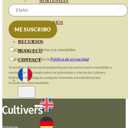
HORTENSIAS
ROSALES
GERANIOS
VIVERO
RECURSOS
Quiero suscribirme a la newsletter
BLOG ECO
He leido y acepto la
Política de privacidad
CONTACT
Tu email se utilizará exclusivamente para enviarte nuestra newsletter y
mantenerte informado sobre las actividades y ofertas de Cultivers.
Podrás darte de baja en cualquier momento a través del enlace
incluido en cada newsletter.
Entreprise