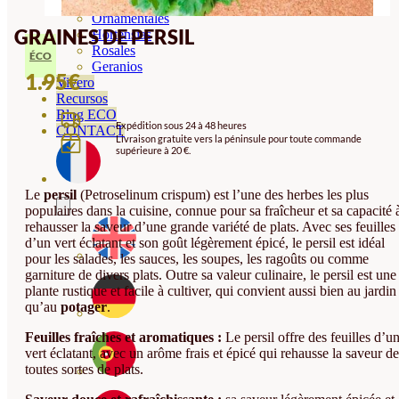
Orquideas
Ornamentales
GRAINES DE PERSIL
Hortensias
Rosales
ÉCO
Geranios
1.95
€
Vivero
Recursos
Blog ECO
Expédition sous 24 à 48 heures
CONTACT
Livraison gratuite vers la péninsule pour toute commande
supérieure à 20 €.
Le
persil
(Petroselinum crispum) est l’une des herbes les plus
populaires dans la cuisine, connue pour sa fraîcheur et sa capacité 
rehausser la saveur d’une grande variété de plats. Avec ses feuilles
d’un vert éclatant et son goût légèrement épicé, le persil est idéal
pour les salades, les sauces, les soupes, les ragoûts ou comme
garniture de divers plats. Outre sa valeur culinaire, le persil est une
plante rustique et facile à cultiver, qui convient aussi bien au jardin
qu’au
potager
.
Feuilles fraîches et aromatiques :
Le persil offre des feuilles d’u
vert éclatant, avec un arôme frais et épicé qui rehausse la saveur de
toutes sortes de plats.