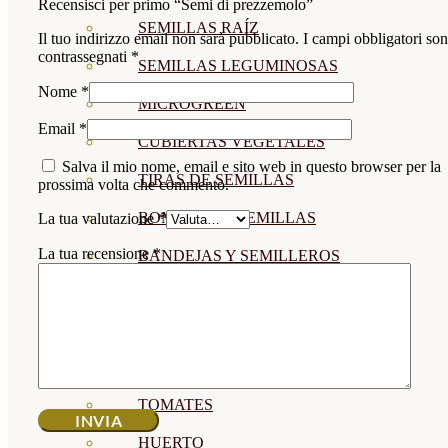
Recensisci per primo “Semi di prezzemolo”
SEMILLAS RAÍZ
Il tuo indirizzo email non sarà pubblicato.
I campi obbligatori so
contrassegnati
*
SEMILLAS LEGUMINOSAS
Nome
*
MICROGREEN
Email
*
CUBIERTAS VEGETALES
Salva il mio nome, email e sito web in questo browser per la
TIRAS DE SEMILLAS
prossima volta che commento.
BOMBAS DE SEMILLAS
La tua valutazione
*
La tua recensione
*
BANDEJAS Y SEMILLEROS
PROFESIONALES
ABONOS POR CULTIVO
VER TODOS
TOMATES
HUERTO