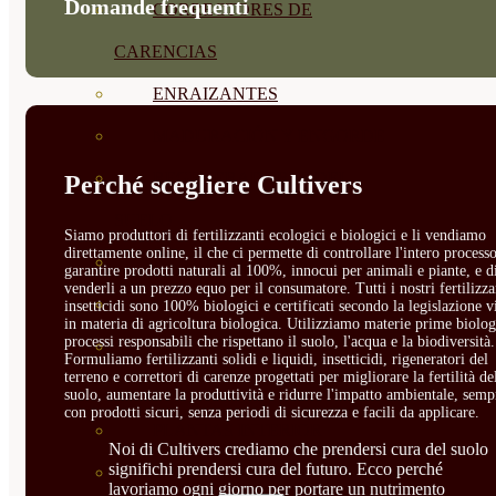
Domande frequenti
CORRECTORES DE
CARENCIAS
ENRAIZANTES
MADURACIÓN Y ENGORDE
REGENERADORES DEL
Perché scegliere Cultivers
SUELO
Siamo produttori di fertilizzanti ecologici e biologici e li vendiamo
direttamente online, il che ci permette di controllare l'intero processo
ÁCIDOS HÚMICOS
garantire prodotti naturali al 100%, innocui per animali e piante, e d
venderli a un prezzo equo per il consumatore. Tutti i nostri fertilizza
MATERIAS PRIMAS
insetticidi sono 100% biologici e certificati secondo la legislazione v
in materia di agricoltura biologica. Utilizziamo materie prime biolog
processi responsabili che rispettano il suolo, l'acqua e la biodiversità.
PROTECCIÓN CULTIVOS Y
Formuliamo fertilizzanti solidi e liquidi, insetticidi, rigeneratori del
terreno e correttori di carenze progettati per migliorare la fertilità de
PLANTAS
suolo, aumentare la produttività e ridurre l'impatto ambientale, semp
con prodotti sicuri, senza periodi di sicurezza e facili da applicare.
PLANTAS INTERIOR
Noi di Cultivers crediamo che prendersi cura del suolo
significhi prendersi cura del futuro. Ecco perché
GROWPUNCH
lavoriamo ogni giorno per portare un nutrimento