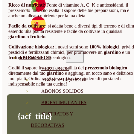
Ricco di nutrienti:
Fonte di vitamine A, C, K e antiossidanti, il
prezzemolo non solo esalta il sapore delle tue preparazioni, ma è
anche un alleato nutriente per la tua dieta.
Facile da coltivare:
si adatta bene a diversi tipi di terreno e di clim
essendo una pianta resistente e facile da coltivare in qualsiasi
giardino
o
frutteto
.
Coltivazione biologica:
i nostri semi sono
100% biologici
, privi d
pesticidi e fertilizzanti chimici, per promuovere un
giardino
e un
frutteto
sostenibile ed ecologico.
ABONOS ECO
Goditi il sapore fresco e la versatilità del
prezzemolo biologico
VER TODOS
direttamente dal tuo
giardino
e aggiungi un tocco sano e delizioso 
tuoi piatti. Ordina oggi stesso e inizia a godere di questa erba
ABONOS LÍQUIDOS
indispensabile nella tua cucina!
ABONOS SOLIDOS
BIOESTIMULANTES
SUSTRATOS Y
{acf_title}
DECORATIVAS