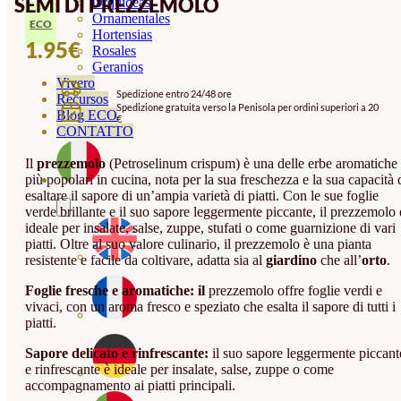
SEMI DI PREZZEMOLO
Orquideas
Ornamentales
ECO
Hortensias
1.95
€
Rosales
Geranios
Vivero
Spedizione entro 24/48 ore
Recursos
Spedizione gratuita verso la Penisola per ordini superiori a 20
Blog ECO
€
CONTATTO
Il
prezzemolo
(Petroselinum crispum) è una delle erbe aromatiche
più popolari in cucina, nota per la sua freschezza e la sua capacità 
esaltare il sapore di un’ampia varietà di piatti. Con le sue foglie
verde brillante e il suo sapore leggermente piccante, il prezzemolo 
ideale per insalate, salse, zuppe, stufati o come guarnizione di vari
piatti. Oltre al suo valore culinario, il prezzemolo è una pianta
resistente e facile da coltivare, adatta sia al
giardino
che all’
orto
.
Foglie fresche e aromatiche: il
prezzemolo offre foglie verdi e
vivaci, con un aroma fresco e speziato che esalta il sapore di tutti i
piatti.
Sapore delicato e rinfrescante:
il suo sapore leggermente piccant
e rinfrescante è ideale per insalate, salse, zuppe o come
accompagnamento ai piatti principali.