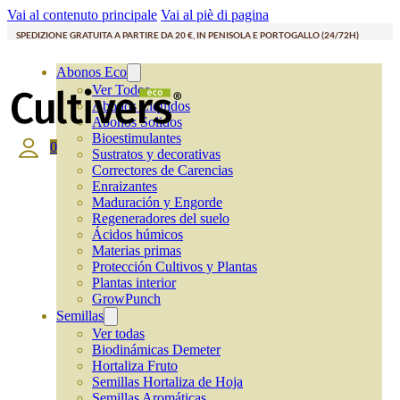
Vai al contenuto principale
Vai al piè di pagina
SPEDIZIONE GRATUITA A PARTIRE DA 20 €, IN PENISOLA E PORTOGALLO (24/72H)
Abonos Eco
Ver Todos
Abonos Líquidos
Abonos Solidos
Bioestimulantes
0
Sustratos y decorativas
Correctores de Carencias
Enraizantes
Maduración y Engorde
Regeneradores del suelo
Ácidos húmicos
Materias primas
Protección Cultivos y Plantas
Plantas interior
GrowPunch
Semillas
Ver todas
Biodinámicas Demeter
Hortaliza Fruto
Semillas Hortaliza de Hoja
Semillas Aromáticas