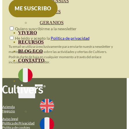
HORTENSIAS
ROSALES
GERANIOS
Quiero suscribirme a la newsletter
VIVERO
He leido y acepto la
Política de privacidad
RECURSOS
Tu email se utilizará exclusivamente para enviarte nuestra newsletter y
BLOG ECO
mantenerte informado sobre las actividades y ofertas de Cultivers.
Podrás darte de baja en cualquier momento a través del enlace
CONTATTO
incluido en cada newsletter.
Azienda
Negozio
Aviso legal
Política de Privacidad
Política de cookies