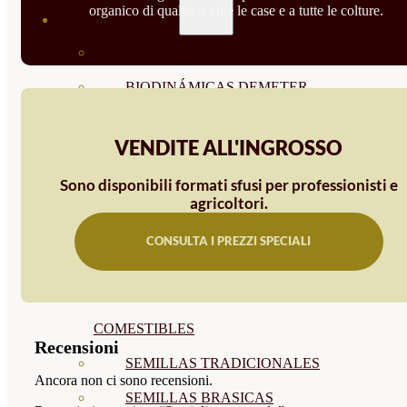
organico di qualità a tutte le case e a tutte le colture.
SEMILLAS
VER TODAS
BIODINÁMICAS DEMETER
HORTALIZA FRUTO
VENDITE ALL'INGROSSO
SEMILLAS HORTALIZA DE
Sono disponibili formati sfusi per professionisti e
HOJA
agricoltori.
SEMILLAS AROMÁTICAS
CONSULTA I PREZZI SPECIALI
SEMILLAS FLORES
SEMILLAS FLORES
COMESTIBLES
Recensioni
SEMILLAS TRADICIONALES
Ancora non ci sono recensioni.
SEMILLAS BRASICAS