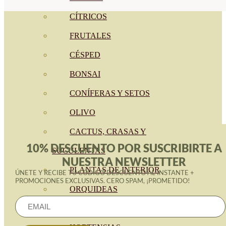
CÍTRICOS
FRUTALES
CÉSPED
BONSAI
CONÍFERAS Y SETOS
OLIVO
CACTUS, CRASAS Y
10% DESCUENTO POR SUSCRIBIRTE A
SUCULENTAS
NUESTRA NEWSLETTER
PLANTAS DE INTERIOR
ÚNETE Y RECIBE TU CÓDIGO DESCUENTO AL INSTANTE +
PROMOCIONES EXCLUSIVAS. CERO SPAM, ¡PROMETIDO!
ORQUIDEAS
ORNAMENTALES