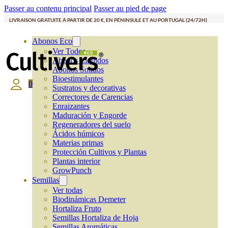
Passer au contenu principal
Passer au pied de page
LIVRAISON GRATUITE À PARTIR DE 20 €, EN PÉNINSULE ET AU PORTUGAL (24/72H)
Abonos Eco
Ver Todos
Abonos Líquidos
Abonos Solidos
Bioestimulantes
0
Sustratos y decorativas
Correctores de Carencias
Enraizantes
Maduración y Engorde
Regeneradores del suelo
Ácidos húmicos
Materias primas
Protección Cultivos y Plantas
Plantas interior
GrowPunch
Semillas
Ver todas
Biodinámicas Demeter
Hortaliza Fruto
Semillas Hortaliza de Hoja
Semillas Aromáticas