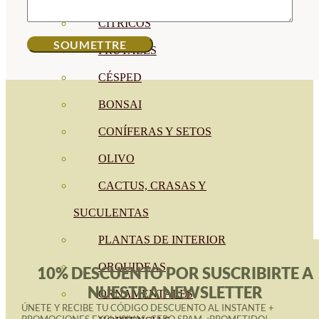
CÍTRICOS
FRUTALES
CÉSPED
BONSAI
CONÍFERAS Y SETOS
OLIVO
CACTUS, CRASAS Y
SUCULENTAS
PLANTAS DE INTERIOR
ORQUIDEAS
10% DESCUENTO POR SUSCRIBIRTE A
NUESTRA NEWSLETTER
ORNAMENTALES
ÚNETE Y RECIBE TU CÓDIGO DESCUENTO AL INSTANTE +