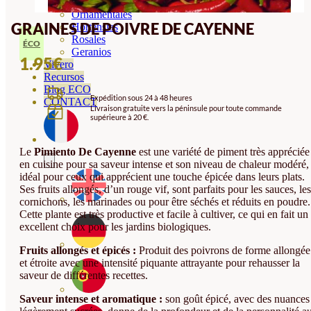
Orquideas
Ornamentales
GRAINES DE POIVRE DE CAYENNE
Hortensias
Rosales
ÉCO
Geranios
1.95
€
Vivero
Recursos
Blog ECO
Expédition sous 24 à 48 heures
CONTACT
Livraison gratuite vers la péninsule pour toute commande
supérieure à 20 €.
Le
Pimiento De Cayenne
est une variété de piment très appréciée
en cuisine pour sa saveur intense et son niveau de chaleur modéré,
idéal pour ceux qui apprécient une touche épicée dans leurs plats.
Ses fruits allongés, d’un rouge vif, sont parfaits pour les sauces, les
cornichons, les marinades ou pour être séchés et réduits en poudre.
Cette plante est très productive et facile à cultiver, ce qui en fait un
excellent choix pour les jardins biologiques.
Fruits allongés et épicés :
Produit des poivrons de forme allongée
et étroite avec une intensité piquante attrayante pour rehausser la
saveur de différentes recettes.
Saveur intense et aromatique :
son goût épicé, avec des nuances