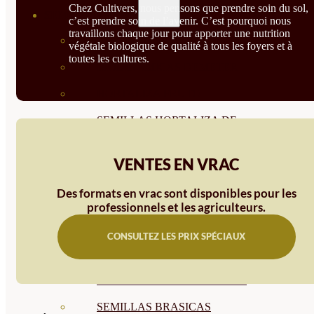
Chez Cultivers, nous pensons que prendre soin du sol,
SEMILLAS
c’est prendre soin de l’avenir. C’est pourquoi nous
travaillons chaque jour pour apporter une nutrition
VER TODAS
végétale biologique de qualité à tous les foyers et à
toutes les cultures.
BIODINÁMICAS DEMETER
HORTALIZA FRUTO
SEMILLAS HORTALIZA DE
HOJA
VENTES EN VRAC
SEMILLAS AROMÁTICAS
Des formats en vrac sont disponibles pour les
SEMILLAS FLORES
professionnels et les agriculteurs.
SEMILLAS FLORES
CONSULTEZ LES PRIX SPÉCIAUX
COMESTIBLES
SEMILLAS TRADICIONALES
SEMILLAS BRASICAS