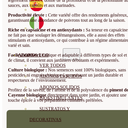
légèrement sucrées, donne de la profondeur et de la personnalité a
sauces, aux ragoûts et aux marinades.
Productivité élevée :
Cette variété offre des rendements généreux,
garantissant une abondance de poivrons tout au long de la saison.
Riche en capsaïcine et en antioxydants :
Sa teneur en capsaïcine
ne fait pas que soulager les démangeaisons, elle a aussi des effets
stimulants et antioxydants, ce qui contribue à un régime alimentair
varié et sain.
Facile à cultiver :
rustique et adaptable à différents types de sol et
ABONOS ECO
de climat, il convient aux jardiniers débutants et expérimentés.
VER TODOS
Culture biologique :
Nos semences sont 100% biologiques, sans
pesticides ni engrais chimiques, garantissant un jardin durable et
ABONOS LÍQUIDOS
respectueux de l’environnement.
ABONOS SOLIDOS
Profitez de la saveur, de l’arôme et de la polyvalence du
piment d
Cayenne biologique
directement dans votre jardin, et ajoutez une
BIOESTIMULANTES
touche épicée à vos préparations culinaires préférées.
SUSTRATOS Y
DECORATIVAS