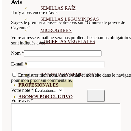
Avis
SEMILLAS RAÍZ
Il n’y a pas encore d’avis.
SEMILLAS LEGUMINOSAS
Soyez le premier à laisser votre avis sur “Graines de poivre de
Cayenne”
MICROGREEN
Votre adresse e-mail ne sera pas publiée.
Les champs obligatoires
CUBIERTAS VEGETALES
sont indiqués avec
*
TIRAS DE SEMILLAS
Nom
*
BOMBAS DE SEMILLAS
E-mail
*
BANDEJAS Y SEMILLEROS
Enregistrer mon nom, mon e-mail et mon site dans le navigat
pour mon prochain commentaire.
PROFESIONALES
Votre note
*
ABONOS POR CULTIVO
Votre avis
*
VER TODOS
TOMATES
HUERTO