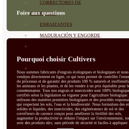
CORRECTORES DE
Foire aux questions
CARENCIAS
ENRAIZANTES
MADURACIÓN Y ENGORDE
REGENERADORES DEL
SUELO
Pourquoi choisir Cultivers
ÁCIDOS HÚMICOS
Nous sommes fabricants d'engrais écologiques et biologiques et nous 
vendons directement en ligne, ce qui nous permet de contrôler l'ens
MATERIAS PRIMAS
du processus et de garantir des produits 100 % naturels et inoffensif
les animaux et les plantes, et de les vendre à un prix équitable pour l
PROTECCIÓN CULTIVOS Y
consommateur. Tous nos engrais et insecticides sont 100% biologique
certifiés selon la législation en vigueur pour l'agriculture biologique
utilisons des matières premières biologiques et des procédés responsa
PLANTAS
qui respectent les sols, l'eau et la biodiversité. Nous formulons des e
solides et liquides, des insecticides, des régénérateurs de sol et des
PLANTAS INTERIOR
correcteurs de carence conçus pour améliorer la fertilité des sols,
augmenter la productivité et réduire l'impact sur l'environnement, to
GROWPUNCH
avec des produits sûrs, sans période de sécurité et faciles à appliquer.