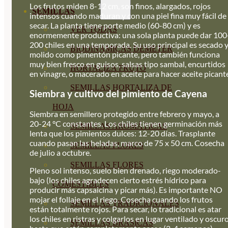
Los frutos miden 8-12 cm, son finos, alargados, rojos
SEMILLAS
intensos cuando maduran y con una piel fina muy fácil de
secar. La planta tiene porte medio (60-80 cm) y es
VER TODAS
enormemente productiva: una sola planta puede dar 100
200 chiles en una temporada. Su uso principal es secado 
BIODINÁMICAS DEMETER
molido como pimentón picante, pero también funciona
muy bien fresco en guisos, salsas tipo sambal, encurtidos
HORTALIZA FRUTO
en vinagre, o macerado en aceite para hacer aceite picant
SEMILLAS HORTALIZA DE
Siembra y cultivo del pimiento de Cayena
HOJA
Siembra en semillero protegido entre febrero y mayo, a
20-24 °C constantes. Los chiles tienen germinación más
SEMILLAS AROMÁTICAS
lenta que los pimientos dulces: 12-20 días. Trasplante
cuando pasan las heladas, marco de 75 x 50 cm. Cosecha
SEMILLAS FLORES
de julio a octubre.
SEMILLAS FLORES
Pleno sol intenso, suelo bien drenado, riego moderado-
bajo (los chiles agradecen cierto estrés hídrico para
COMESTIBLES
producir más capsaicina y picar más). Es importante NO
mojar el follaje en el riego. Cosecha cuando los frutos
SEMILLAS TRADICIONALES
están totalmente rojos. Para secar, lo tradicional es atar
los chiles en ristras y colgarlos en lugar ventilado y oscur
SEMILLAS BRASICAS