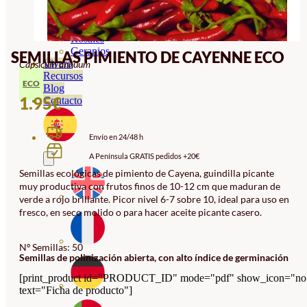
Orquideas
Ornamentales
Hortensias
Rosales
Geranios
SEMILLAS PIMIENTO DE CAYENNE ECO
Vivero
Capsicum annuum
Recursos
ECO
Blog
1.95
€
Contacto
Envío en 24/48 h
A Península GRATIS pedidos +20€
Semillas ecológicas de pimiento de Cayena, guindilla picante
muy productiva con frutos finos de 10-12 cm que maduran de
verde a rojo brillante. Picor nivel 6-7 sobre 10, ideal para uso en
fresco, en seco molido o para hacer aceite picante casero.
Nº Semillas: 50
Semillas de polinización abierta, con alto índice de germinación
[print_product id="PRODUCT_ID" mode="pdf" show_icon="no
text="Ficha de producto"]