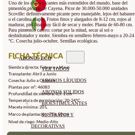
Uno de los chiles picantes más extendidos del mundo, base del
pimentón picante de Cayena. Picor de 30.000-50.000 unidades
Scoville: definitivamente picante pero manejable, lejos del habane
o el carolina reaper. Frutos finos y alargados de 8-12 cm, rojos al
madurar, piel fina muy fácil de secar y moler. Planta de 60-80 cm.
Para pimentón casero: cortar por la mitad, secar al sol o
deshidratador y moler. Siembra en semillero febrero-mayo a 20-24
°C. Cosecha julio-octubre. Semillas ecológicas.
FICHA TÉCNICA
ABONOS ECO
Siembra directa: Febrero a Mayo
VER TODOS
Transplante: Abril a Junio
ABONOS LÍQUIDOS
Cosecha: Julio a Octubre
Plantas por m²: 46083
ABONOS SOLIDOS
Profundidad de siembra: 0,5-1 cm
Temperatura de germinación: 20-24°C
BIOESTIMULANTES
Maceta mínima: 20 L
Marco de plantación: 75 x 50 cm
SUSTRATOS Y
Nivel de riego: Medio-Alto
DECORATIVAS