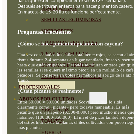
hasta que estén completamente secos (2-4 semanas).
Después se trituran enteros para hacer pimentón casero.
SEMILLAS RAÍZ
En maceta de 15-20 litros funciona perfectamente.
SEMILLAS LEGUMINOSAS
MICROGREEN
Preguntas frecuentes
CUBIERTAS VEGETALES
¿Cómo se hace pimentón picante con cayena?
TIRAS DE SEMILLAS
Una vez cosechados los chiles totalmente rojos, se secan al ai
ristras durante 2-4 semanas en lugar ventilado, fresco y oscuro
hasta que estén crujientes. Después se trituran enteros (sin quit
BOMBAS DE SEMILLAS
las semillas si se quiere máximo picor) en un molinillo de café
picadora. Se conserva en botes herméticos al abrigo de la luz 
BANDEJAS Y SEMILLEROS
1 año.
PROFESIONALES
¿Cuán picante es realmente?
ABONOS POR CULTIVO
Entre 30.000 y 50.000 unidades Scoville, lo que lo sitúa
claramente como «picante» pero todavía manejable. Es más
VER TODOS
picante que un jalapeño (3.500-8.000) pero mucho menos qu
habanero (100.000-350.000). El nivel de picor también depen
TOMATES
del estrés hídrico de la planta: chiles cultivados con poco rieg
más picantes.
HUERTO