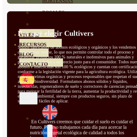
HORTENSIAS
ROSALES
GERANIOS
Por qué elegir Cultivers
VIVERO
RECURSOS
Somos fabricantes de abonos ecológicos y orgánicos y los vendemos
directamente online, lo que nos permite controlar todo el proceso y
BLOG
garantizar productos 100 % naturales e inofensivos para animales y
plantas, y venderlos a un precio justo para el consumidor. Todos nue
CONTACTO
abonos e insecticidas son 100 % ecológicos y cuentan con certificaci
conforme a la legislación vigente para la agricultura ecológica. Util
materias primas orgánicas y procesos responsables que respetan el sue
agua y la biodiversidad. Formulamos abonos sólidos y líquidos,
insecticidas, regeneradores de suelo y correctores de carencias pensa
para mejorar la fertilidad de la tierra, aumentar la productividad y r
el impacto ambiental, siempre con productos seguros, sin plazo de
seguridad y fáciles de aplicar.
En Cultivers creemos que cuidar el suelo es cuidar el
futuro. Por eso trabajamos cada día para acercar la
nutrición vegetal ecológica de calidad a todos los