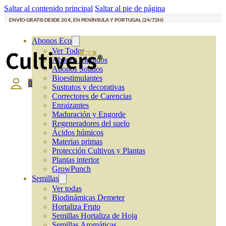
Saltar al contenido principal
Saltar al pie de página
ENVÍO GRATIS DESDE 20 €, EN PENÍNSULA Y PORTUGAL (24/72H)
Abonos Eco
Ver Todos
Abonos Líquidos
Abonos Solidos
Bioestimulantes
0
Sustratos y decorativas
Correctores de Carencias
Enraizantes
Maduración y Engorde
Regeneradores del suelo
Ácidos húmicos
Materias primas
Protección Cultivos y Plantas
Plantas interior
GrowPunch
Semillas
Ver todas
Biodinámicas Demeter
Hortaliza Fruto
Semillas Hortaliza de Hoja
Semillas Aromáticas