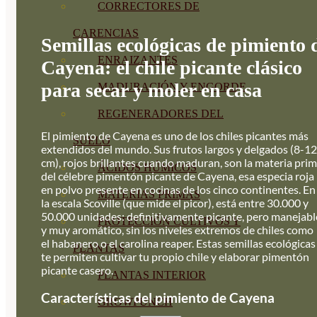
CORRECTORES DE
CARENCIAS
Semillas ecológicas de pimiento 
ENRAIZANTES
Cayena: el chile picante clásico
para secar y moler en casa
MADURACIÓN Y ENGORDE
REGENERADORES DEL
El pimiento de Cayena es uno de los chiles picantes más
SUELO
extendidos del mundo. Sus frutos largos y delgados (8-12
cm), rojos brillantes cuando maduran, son la materia pri
ÁCIDOS HÚMICOS
del célebre pimentón picante de Cayena, esa especia roja
en polvo presente en cocinas de los cinco continentes. En
MATERIAS PRIMAS
la escala Scoville (que mide el picor), está entre 30.000 y
50.000 unidades: definitivamente picante, pero manejabl
PROTECCIÓN CULTIVOS Y
y muy aromático, sin los niveles extremos de chiles como
el habanero o el carolina reaper. Estas semillas ecológicas
PLANTAS
te permiten cultivar tu propio chile y elaborar pimentón
picante casero.
PLANTAS INTERIOR
Características del pimiento de Cayena
GROWPUNCH