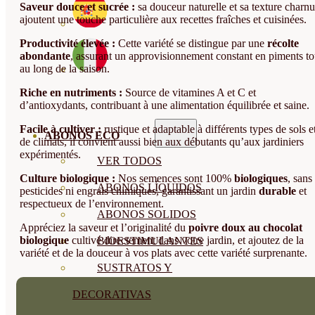
Saveur douce et sucrée :
sa douceur naturelle et sa texture charn
ajoutent une touche particulière aux recettes fraîches et cuisinées.
Productivité élevée :
Cette variété se distingue par une
récolte
abondante
, assurant un approvisionnement constant en piments to
au long de la saison.
Riche en nutriments :
Source de vitamines A et C et
d’antioxydants, contribuant à une alimentation équilibrée et saine.
Facile à cultiver :
rustique et adaptable à différents types de sols e
ABONOS ECO
de climats, il convient aussi bien aux débutants qu’aux jardiniers
expérimentés.
VER TODOS
Culture biologique :
Nos semences sont 100%
biologiques
, sans
ABONOS LÍQUIDOS
pesticides ni engrais chimiques, garantissant un jardin
durable
et
respectueux de l’environnement.
ABONOS SOLIDOS
Appréciez la saveur et l’originalité du
poivre doux au chocolat
biologique
cultivé directement dans votre jardin, et ajoutez de la
BIOESTIMULANTES
variété et de la douceur à vos plats avec cette variété surprenante.
SUSTRATOS Y
DECORATIVAS