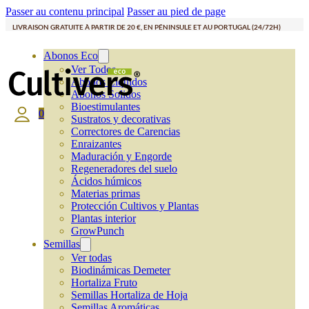
Passer au contenu principal
Passer au pied de page
LIVRAISON GRATUITE À PARTIR DE 20 €, EN PÉNINSULE ET AU PORTUGAL (24/72H)
Abonos Eco
Ver Todos
Abonos Líquidos
Abonos Solidos
Bioestimulantes
0
Sustratos y decorativas
Correctores de Carencias
Enraizantes
Maduración y Engorde
Regeneradores del suelo
Ácidos húmicos
Materias primas
Protección Cultivos y Plantas
Plantas interior
GrowPunch
Semillas
Ver todas
Biodinámicas Demeter
Hortaliza Fruto
Semillas Hortaliza de Hoja
Semillas Aromáticas