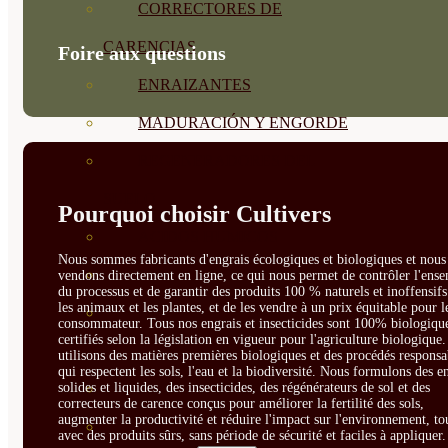
CORRECTORES DE
CARENCIAS
Foire aux questions
ENRAIZANTES
MADURACIÓN Y ENGORDE
REGENERADORES DEL
SUELO
Pourquoi choisir Cultivers
ÁCIDOS HÚMICOS
Nous sommes fabricants d'engrais écologiques et biologiques et nous 
MATERIAS PRIMAS
vendons directement en ligne, ce qui nous permet de contrôler l'ens
du processus et de garantir des produits 100 % naturels et inoffensif
les animaux et les plantes, et de les vendre à un prix équitable pour l
PROTECCIÓN CULTIVOS Y
consommateur. Tous nos engrais et insecticides sont 100% biologique
certifiés selon la législation en vigueur pour l'agriculture biologique
PLANTAS
utilisons des matières premières biologiques et des procédés responsa
qui respectent les sols, l'eau et la biodiversité. Nous formulons des e
solides et liquides, des insecticides, des régénérateurs de sol et des
PLANTAS INTERIOR
correcteurs de carence conçus pour améliorer la fertilité des sols,
augmenter la productivité et réduire l'impact sur l'environnement, to
GROWPUNCH
avec des produits sûrs, sans période de sécurité et faciles à appliquer.