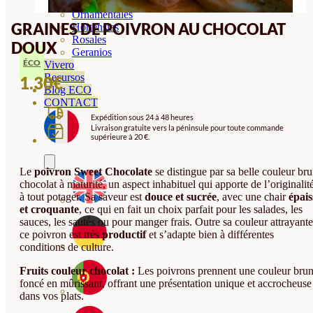
Orquideas
Ornamentales
GRAINES DE POIVRON AU CHOCOLAT
Hortensias
Rosales
DOUX
Geranios
ÉCO
Vivero
Recursos
1.30
€
Blog ECO
CONTACT
Expédition sous 24 à 48 heures
Livraison gratuite vers la péninsule pour toute commande
supérieure à 20 €.
Le
poivron Sweet Chocolate
se distingue par sa belle couleur br
chocolat à maturité, un aspect inhabituel qui apporte de l’originalit
à tout potager. Sa saveur est
douce et sucrée
, avec une chair
épais
et croquante
, ce qui en fait un choix parfait pour les salades, les
sauces, les sautés ou pour manger frais. Outre sa couleur attrayante
ce poivron est très
productif
et s’adapte bien à différentes
conditions de culture.
Fruits couleur chocolat :
Les poivrons prennent une couleur bru
foncé en mûrissant, offrant une présentation unique et accrocheuse
dans vos plats.