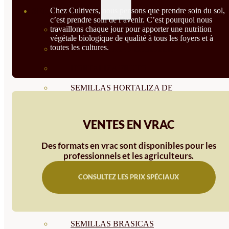
Chez Cultivers, nous pensons que prendre soin du sol,
SEMILLAS
c’est prendre soin de l’avenir. C’est pourquoi nous
travaillons chaque jour pour apporter une nutrition
VER TODAS
végétale biologique de qualité à tous les foyers et à
toutes les cultures.
BIODINÁMICAS DEMETER
HORTALIZA FRUTO
SEMILLAS HORTALIZA DE
HOJA
VENTES EN VRAC
SEMILLAS AROMÁTICAS
Des formats en vrac sont disponibles pour les
SEMILLAS FLORES
professionnels et les agriculteurs.
SEMILLAS FLORES
CONSULTEZ LES PRIX SPÉCIAUX
COMESTIBLES
SEMILLAS TRADICIONALES
SEMILLAS BRASICAS