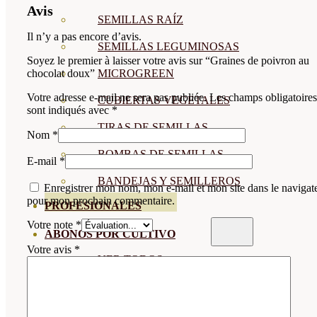
Avis
SEMILLAS RAÍZ
Il n’y a pas encore d’avis.
SEMILLAS LEGUMINOSAS
Soyez le premier à laisser votre avis sur “Graines de poivron au
MICROGREEN
chocolat doux”
Votre adresse e-mail ne sera pas publiée.
Les champs obligatoires
CUBIERTAS VEGETALES
sont indiqués avec
*
TIRAS DE SEMILLAS
Nom
*
BOMBAS DE SEMILLAS
E-mail
*
BANDEJAS Y SEMILLEROS
Enregistrer mon nom, mon e-mail et mon site dans le navigat
pour mon prochain commentaire.
PROFESIONALES
Votre note
*
ABONOS POR CULTIVO
Votre avis
*
VER TODOS
TOMATES
HUERTO