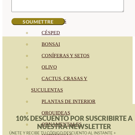
CÍTRICOS
FRUTALES
CÉSPED
BONSAI
CONÍFERAS Y SETOS
OLIVO
CACTUS, CRASAS Y
SUCULENTAS
PLANTAS DE INTERIOR
ORQUIDEAS
10% DESCUENTO POR SUSCRIBIRTE A
ORNAMENTALES
NUESTRA NEWSLETTER
ÚNETE Y RECIBE TU CÓDIGO DESCUENTO AL INSTANTE +