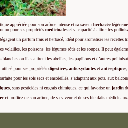
tique appréciée pour son arôme intense et sa saveur
herbacée
légèrem
t connu pour ses propriétés
médicinales
et sa capacité à attirer les pollini
 dégagent un parfum frais et herbacé, idéal pour aromatiser les recettes t
s volailles, les poissons, les légumes rôtis et les soupes. Il peut égaleme
s blanches ou lilas attirent les abeilles, les papillons et d’autres pollinis
 utilisé pour ses propriétés
digestives, antioxydantes
et
antiseptiques
parfaite pour les sols secs et ensoleillés, s’adaptant aux pots, aux balcons
iques
, sans pesticides ni engrais chimiques, ce qui favorise un
jardin
du
ger
et profitez de son arôme, de sa saveur et de ses bienfaits médicinaux