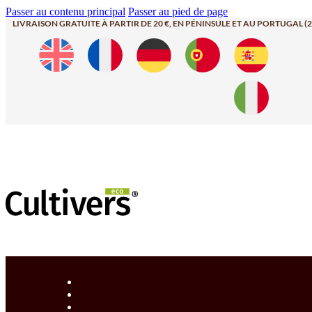
Passer au contenu principal
Passer au pied de page
LIVRAISON GRATUITE À PARTIR DE 20 €, EN PÉNINSULE ET AU PORTUGAL (