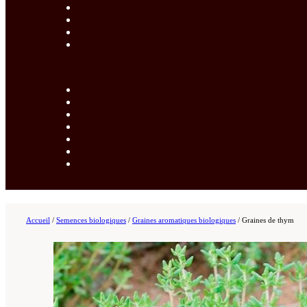
Accueil
/
Semences biologiques
/
Graines aromatiques biologiques
/
Graines de thym