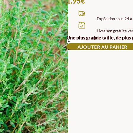
1.95
€
Expédition sous 24 à
Livraison gratuite ve
QUANTITÉ
Une plus grande taille, de plus
DE
AJOUTER AU PANIER
GRAINES
DE
THYM