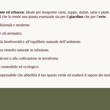
nte ed erbaceo
, ideale per insaporire carni, zuppe, stufati, salse e piatti 
 il che lo rende una pianta essenziale sia per il
giardino
che per l’
orto
.
dizionali e moderne.
 oli aromatici.
alla biodiversità e all’equilibrio naturale dell’ambiente.
un rimedio naturale in infusione.
alconi o alla coltivazione in terraferma.
o
sostenibile ed ecologico.
pensabile che abbellirà il tuo spazio verde ed esalterà il sapore dei tuoi 