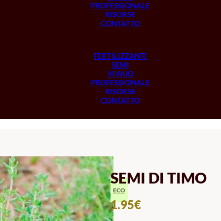
PROFESSIONALE
RISORSE
CONTATTO
FERTILIZZANTI
SEMI
VIVAIO
PROFESSIONALE
RISORSE
CONTATTO
SEMI DI TIMO
ECO
1.95
€