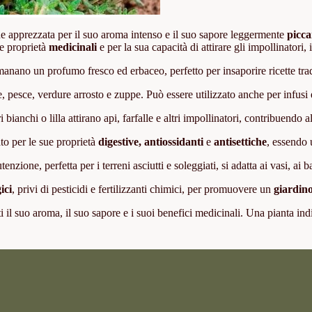
 apprezzata per il suo aroma intenso e il suo sapore leggermente
picca
ue proprietà
medicinali
e per la sua capacità di attirare gli impollinatori,
manano un profumo fresco ed erbaceo, perfetto per insaporire ricette tra
, pesce, verdure arrosto e zuppe. Può essere utilizzato anche per infusi e
ri bianchi o lilla attirano api, farfalle e altri impollinatori, contribuendo 
ato per le sue proprietà
digestive, antiossidanti
e
antisettiche
, essendo 
nzione, perfetta per i terreni asciutti e soleggiati, si adatta ai vasi, ai b
ici
, privi di pesticidi e fertilizzanti chimici, per promuovere un
giardin
i il suo aroma, il suo sapore e i suoi benefici medicinali. Una pianta indis