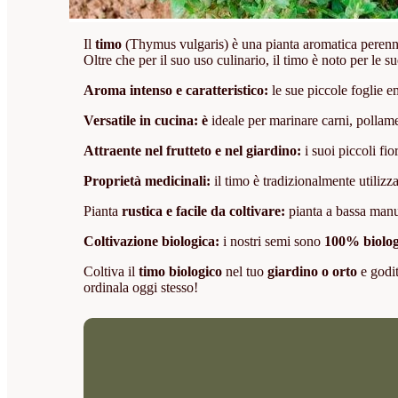
Il
timo
(Thymus vulgaris) è una pianta aromatica perenne
Oltre che per il suo uso culinario, il timo è noto per le s
Aroma intenso e caratteristico:
le sue piccole foglie e
Versatile in cucina: è
ideale per marinare carni, pollame
Attraente nel frutteto e nel giardino:
i suoi piccoli fio
Proprietà medicinali:
il timo è tradizionalmente utilizz
Pianta
rustica e facile da coltivare:
pianta a bassa manute
Coltivazione biologica:
i nostri semi sono
100% biolog
Coltiva il
timo biologico
nel tuo
giardino o orto
e godit
ordinala oggi stesso!