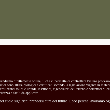
i vendiamo direttamente online, il che ci permette di controllare l'intero process
etticidi sono 100% biologici e certificati secondo la legislazione vigente in mate
rtilizzanti solidi e liquidi, insetticidi, rigeneratori del terreno e correttori di 
curezza e facili da applicare.
l suolo significhi prendersi cura del futuro. Ecco perché lavoriamo ogni