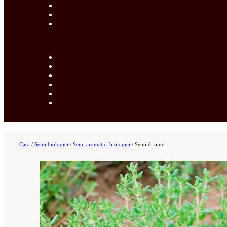
Casa
/
Semi biologici
/
Semi aromatici biologici
/
Semi di timo