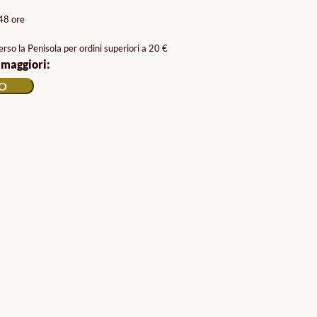
/48 ore
rso la Penisola per ordini superiori a 20 €
 maggiori:
LO