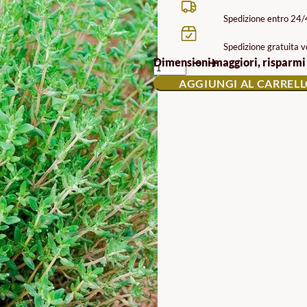
Spedizione entro 24
Spedizione gratuita ve
SEMI
Dimensioni maggiori, risparmi
DI
AGGIUNGI AL CARREL
TIMO
QUANTITÀ