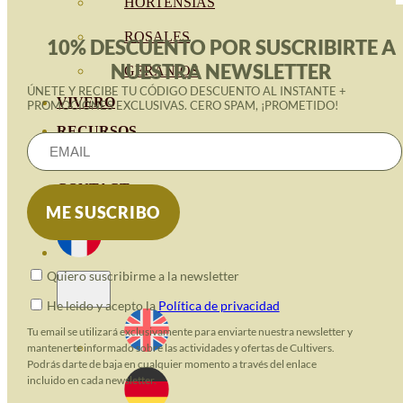
HORTENSIAS
ROSALES
10% DESCUENTO POR SUSCRIBIRTE A
NUESTRA NEWSLETTER
GERANIOS
ÚNETE Y RECIBE TU CÓDIGO DESCUENTO AL INSTANTE +
VIVERO
PROMOCIONES EXCLUSIVAS. CERO SPAM, ¡PROMETIDO!
RECURSOS
BLOG ECO
CONTACT
Quiero suscribirme a la newsletter
He leido y acepto la
Política de privacidad
Tu email se utilizará exclusivamente para enviarte nuestra newsletter y
mantenerte informado sobre las actividades y ofertas de Cultivers.
Podrás darte de baja en cualquier momento a través del enlace
incluido en cada newsletter.