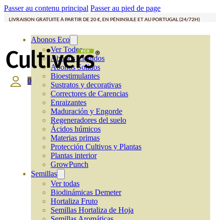
Passer au contenu principal
Passer au pied de page
LIVRAISON GRATUITE À PARTIR DE 20 €, EN PÉNINSULE ET AU PORTUGAL (24/72H)
Abonos Eco
Ver Todos
Abonos Líquidos
Abonos Solidos
Bioestimulantes
0
Sustratos y decorativas
Correctores de Carencias
Enraizantes
Maduración y Engorde
Regeneradores del suelo
Ácidos húmicos
Materias primas
Protección Cultivos y Plantas
Plantas interior
GrowPunch
Semillas
Ver todas
Biodinámicas Demeter
Hortaliza Fruto
Semillas Hortaliza de Hoja
Semillas Aromáticas