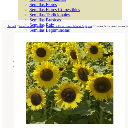
Semillas Flores
Semillas Flores Comestibles
Semillas Tradicionales
Semillas Brasicas
Semillas Raíz
Accueil
/
Semences biologiques
/
Graines de fleurs comestibles biologiques
/
Graines de tournesol naines S
Semillas Leguminosas
Microgreen
Cubiertas Vegetales
Tiras de Semillas
Bombas de Semillas
Bandejas y Semilleros
Profesionales
Abonos por cultivo
Ver Todos
Tomates
Huerto
Cítricos
Frutales
Césped
Bonsai
Coníferas y setos
Olivo
Cactus, crasas y suculentas
Plantas de interior