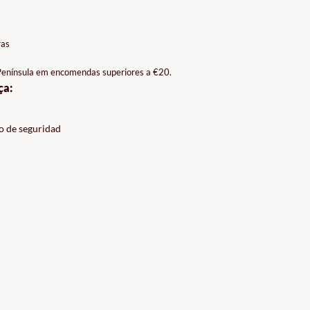
ras
 Península em encomendas superiores a €20.
ça:
o de seguridad