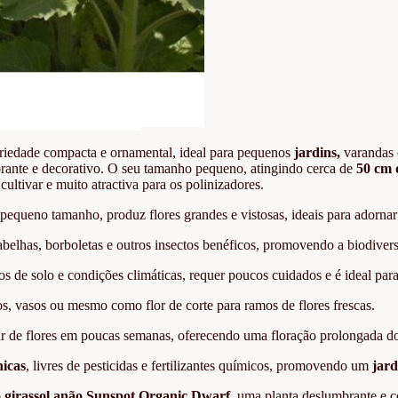
riedade compacta e ornamental, ideal para pequenos
jardins,
varandas 
ibrante e decorativo. O seu tamanho pequeno, atingindo cerca de
50 cm 
cultivar e muito atractiva para os polinizadores.
pequeno tamanho, produz flores grandes e vistosas, ideais para adorna
 abelhas, borboletas e outros insectos benéficos, promovendo a biodive
os de solo e condições climáticas, requer poucos cuidados e é ideal para 
os, vasos ou mesmo como flor de corte para ramos de flores frescas.
tar de flores em poucas semanas, oferecendo uma floração prolongada d
icas
, livres de pesticidas e fertilizantes químicos, promovendo um
jar
o
girassol anão Sunspot Organic Dwarf
, uma planta deslumbrante e 