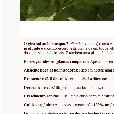
O
girassol anão Sunspot
(Helianthus annuus
) é uma va
profundo
e o centro escuro, esta planta dá um toque v
dos girassóis tradicionais. É também uma planta fácil de 
Flores grandes em plantas compactas:
Apesar do seu 
Atraente para os polinizadores:
Rico em néctar, atrai
Resistente e fácil de cultivar:
adaptável a diferentes tip
Decorativa e versátil:
perfeita para bordaduras, canteir
Crescimento rápido:
O seu ciclo curto permite desfru
Cultivo orgânico:
As nossas sementes são
100% orgân
Dá cor, vida e alegria ao teu
jardim e
à tua
horta
com 