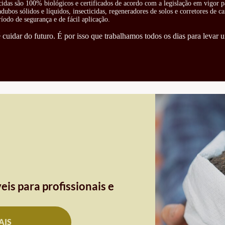
cidas são 100% biológicos e certificados de acordo com a legislação em vigor pa
ubos sólidos e líquidos, insecticidas, regeneradores de solos e corretores de ca
odo de segurança e de fácil aplicação.
cuidar do futuro. É por isso que trabalhamos todos os dias para levar u
eis para profissionais e
AIS