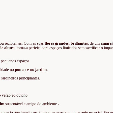
ou recipientes. Com as suas
flores grandes, brilhantes
, de um
amarel
de altura
, torna-a perfeita para espaços limitados sem sacrificar o impa
r pequenos espaços.
rsidade no
pomar e
no
jardim
.
jardineiros principiantes.
o verão ao outono.
dim
sustentável e amigo do ambiente
.
compacta que transformará qualquer espaço num recanto especial. Enc