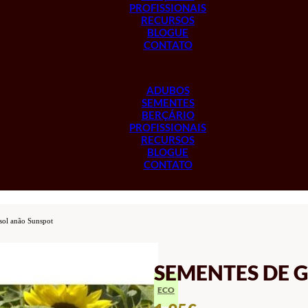
PROFISSIONAIS
RECURSOS
BLOGUE
CONTATO
ADUBOS
SEMENTES
BERÇÁRIO
PROFISSIONAIS
RECURSOS
BLOGUE
CONTATO
sol anão Sunspot
SEMENTES DE 
ECO