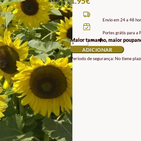
1.95
€
Envio em 24 a 48 ho
Portes grátis para a
QUANTIDADE
Maior tamanho, maior poupan
DE
ADICIONAR
SEMENTES
DE
Período de segurança: No tiene plaz
GIRASSOL
ANÃO
SUNSPOT