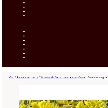
Casa
/
Sementes orgânicas
/
Sementes de flores comestíveis orgânicas
/
Sementes de giras