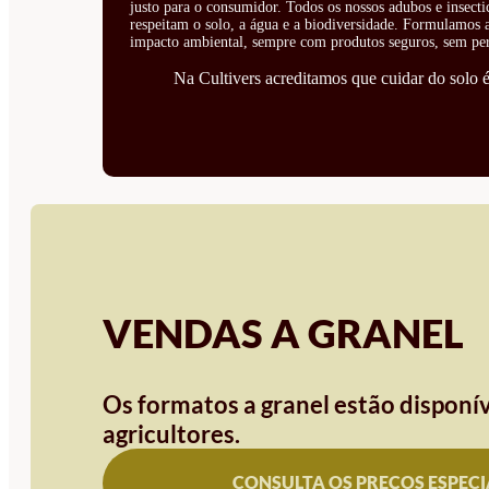
justo para o consumidor. Todos os nossos adubos e insecti
respeitam o solo, a água e a biodiversidade. Formulamos ad
impacto ambiental, sempre com produtos seguros, sem perí
Na Cultivers acreditamos que cuidar do solo é 
VENDAS A GRANEL
Os formatos a granel estão disponív
agricultores.
CONSULTA OS PREÇOS ESPECI