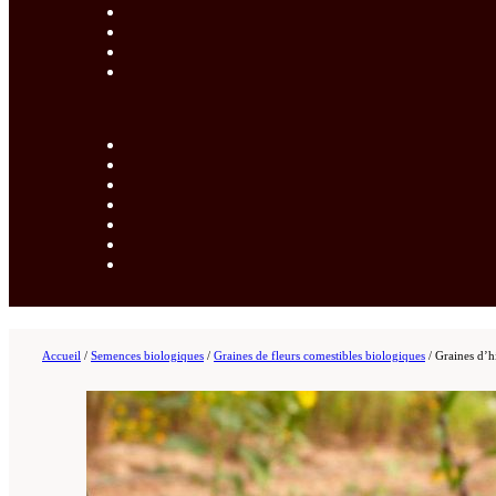
Accueil
/
Semences biologiques
/
Graines de fleurs comestibles biologiques
/
Graines d’h