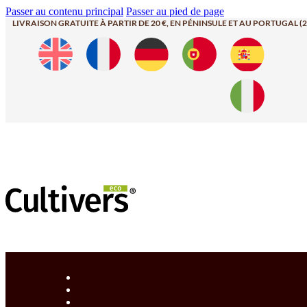
Passer au contenu principal
Passer au pied de page
LIVRAISON GRATUITE À PARTIR DE 20 €, EN PÉNINSULE ET AU PORTUGAL (