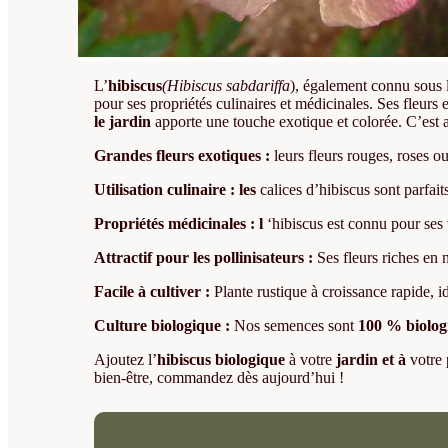
L’
hibiscus
(Hibiscus sabdariffa
), également connu sous
pour ses propriétés culinaires et médicinales. Ses fleurs
le jardin
apporte une touche exotique et colorée. C’est au
Grandes fleurs exotiques :
leurs fleurs rouges, roses o
Utilisation culinaire : les
calices d’hibiscus sont parfai
Propriétés médicinales : l
‘hibiscus est connu pour ses 
Attractif pour les pollinisateurs :
Ses fleurs riches en n
Facile à cultiver :
Plante rustique à croissance rapide, id
Culture biologique :
Nos semences sont
100 % biolog
Ajoutez l’
hibiscus biologique
à votre
jardin et à
votre 
bien-être, commandez dès aujourd’hui !