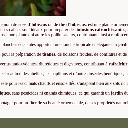
 le nom de
rose d’hibiscus
ou de
thé d’hibiscus
, est une plante orneme
 et ses calices sont idéaux pour préparer des
infusions rafraîchissantes
,
ssi une plante qui attire les pollinisateurs, contribuant ainsi à renforce
u blanches éclatantes apportent une touche tropicale et élégante au
jardi
ts pour la préparation de
tisanes
, de boissons froides, de confitures et de
vertus antioxydantes, diurétiques et digestives, contribuant à
rafraîchir
ectar attirent les abeilles, les papillons et d’autres insectes bénéfiques, 
éale pour les climats chauds et ensoleillés, s’adaptant bien aux sols rich
iques
, sans pesticides ni engrais chimiques, ce qui garantit un
jardin
du
potager pour profiter de sa beauté ornementale, de ses propriétés naturel