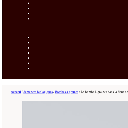
Accueil
/
Semences biologiques
/
Bombes à graines
/
La bombe à graines dans la fleur de