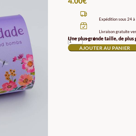
4.00
€
Expédition sous 24 à
Livraison gratuite ve
QUANTITÉ
Une plus grande taille, de plus
DE
AJOUTER AU PANIER
LA
BOMBE
À
GRAINES
DANS
LA
FLEUR
DE
VIE