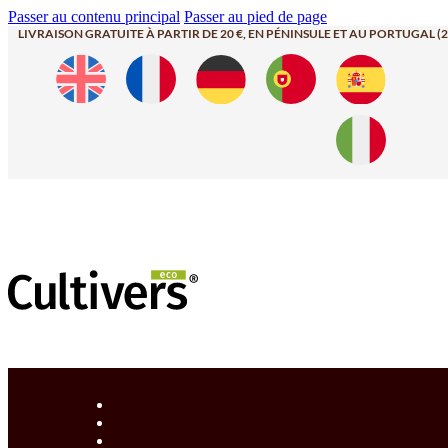
Passer au contenu principal
Passer au pied de page
LIVRAISON GRATUITE À PARTIR DE 20 €, EN PÉNINSULE ET AU PORTUGAL (