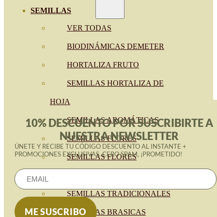
SEMILLAS
VER TODAS
BIODINÁMICAS DEMETER
HORTALIZA FRUTO
SEMILLAS HORTALIZA DE
HOJA
SEMILLAS AROMÁTICAS
10% DESCUENTO POR SUSCRIBIRTE A
NUESTRA NEWSLETTER
SEMILLAS FLORES
ÚNETE Y RECIBE TU CÓDIGO DESCUENTO AL INSTANTE +
PROMOCIONES EXCLUSIVAS. CERO SPAM, ¡PROMETIDO!
SEMILLAS FLORES
COMESTIBLES
SEMILLAS TRADICIONALES
SEMILLAS BRASICAS