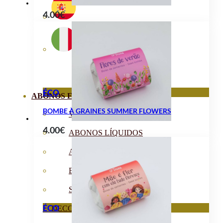
4.00
€
ÉCO
ABONOS ECO
BOMBE À GRAINES SUMMER FLOWERS
VER TODOS
4.00
€
ABONOS LÍQUIDOS
ABONOS SOLIDOS
BIOESTIMULANTES
SUSTRATOS Y
ÉCO
DECORATIVAS