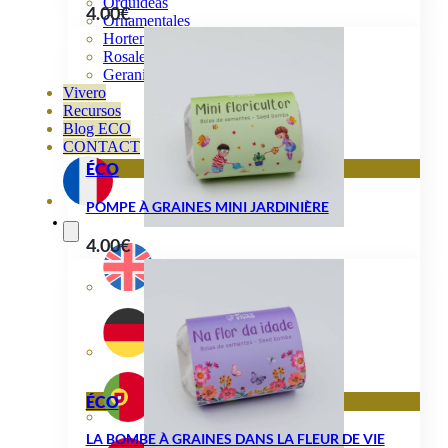
Orquideas
4.00
€
Ornamentales
Hortensias
Rosales
Geranios
Vivero
Recursos
Blog ECO
CONTACT
ÉCO
POMPE À GRAINES MINI JARDINIÈRE
4.00
€
ÉCO
LA BOMBE À GRAINES DANS LA FLEUR DE VIE