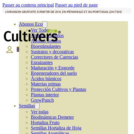
Passer au contenu principal
Passer au pied de page
LIVRAISON GRATUITE À PARTIR DE 20 €, EN PÉNINSULE ET AU PORTUGAL (24/72H)
Abonos Eco
Ver Todos
Abonos Líquidos
Abonos Solidos
Bioestimulantes
0
Sustratos y decorativas
Correctores de Carencias
Enraizantes
Maduración y Engorde
Regeneradores del suelo
Ácidos húmicos
Materias primas
Protección Cultivos y Plantas
Plantas interior
GrowPunch
Semillas
Ver todas
Biodinámicas Demeter
Hortaliza Fruto
Semillas Hortaliza de Hoja
Semillas Aromáticas