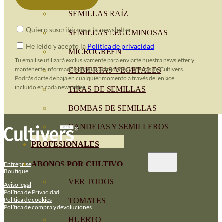
SEMILLAS RAÍZ
Quiero suscribirme a la newsletter
SEMILLAS LEGUMINOSAS
He leido y acepto la
Política de privacidad
MICROGREEN
Tu email se utilizará exclusivamente para enviarte nuestra newsletter y
mantenerte informado sobre las actividades y ofertas de Cultivers.
CUBIERTAS VEGETALES
Podrás darte de baja en cualquier momento a través del enlace
incluido en cada newsletter.
TIRAS DE SEMILLAS
BOMBAS DE SEMILLAS
BANDEJAS Y SEMILLEROS
PROFESIONALES
ABONOS POR CULTIVO
Entreprise
Boutique
VER TODOS
Aviso legal
Política de Privacidad
Política de cookies
TOMATES
Política de compra y devoluciones
HUERTO