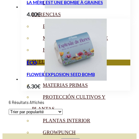
LA MÈRE EST UNE BOMBE À GRAINES
CORRECTORES DE
4.00
€
CARENCIAS
ENRAIZANTES
MADURACIÓN Y ENGORDE
REGENERADORES DEL
SUELO
ÉCO
ÁCIDOS HÚMICOS
FLOWER EXPLOSION SEED BOMB
MATERIAS PRIMAS
6.30
€
PROTECCIÓN CULTIVOS Y
Trié
6 Résultats Affichés
Par
PLANTAS
Popularité
PLANTAS INTERIOR
GROWPUNCH