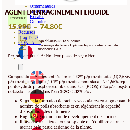
Orquideas
Ornamentales
AGENT D’ENRACINEMENT LIQUIDE
Hortensias
Rosales
ECOCERT
Geranios
PLAGE
15.99
€
–
74.80
€
Vivero
Recursos
DE
Blog ECO
Expédition sous 24 à 48 heures
PRIX :
CONTACT
Livraison gratuite vers la péninsule pour toute commande
supérieure à 20 €.
15.99€
Période de sécurité : No tiene plazo de seguridad
À
74.80€
Composition : Acides aminés libres 2,32% p/p ; azote total (N) 2,55%
p/p ; azote organique (N) 1% p/p ; azote ammoniacal (N) 1,55% p/p ;
pentoxyde de phosphore soluble dans l'eau (P2O5) 9,3% p/p ; oxyde 
potassium soluble dans l'eau (K2O) 2,32% p/p ;
Stimule la formation de racines secondaires en augmentant l
nombre de poils absorbants et en régénérant la capacité
d’absorption des nutriments.
Engrais organique pour le développement des racines.
Il favorise les interactions sol-plante et l’équilibre entre les
racines et la partie aérienne de la plante.