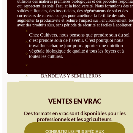
utilisons des matières premières biologiques et des procédés responsa
qui respectent les sols, l'eau et la biodiversité. Nous formulons des e
SEMILLAS RAÍZ
solides et liquides, des insecticides, des régénérateurs de sol et des
correcteurs de carence conçus pour améliorer la fertilité des sols,
SEMILLAS LEGUMINOSAS
augmenter la productivité et réduire l'impact sur l'environnement, to
avec des produits sûrs, sans période de sécurité et faciles à appliquer.
MICROGREEN
Chez Cultivers, nous pensons que prendre soin du sol,
c’est prendre soin de l’avenir. C’est pourquoi nous
CUBIERTAS VEGETALES
travaillons chaque jour pour apporter une nutrition
végétale biologique de qualité à tous les foyers et à
TIRAS DE SEMILLAS
toutes les cultures.
BOMBAS DE SEMILLAS
BANDEJAS Y SEMILLEROS
PROFESIONALES
ABONOS POR CULTIVO
VENTES EN VRAC
VER TODOS
Des formats en vrac sont disponibles pour les
professionnels et les agriculteurs.
TOMATES
HUERTO
CONSULTEZ LES PRIX SPÉCIAUX