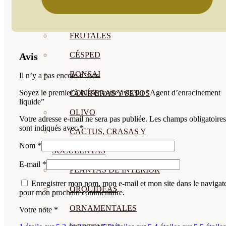
CÍTRICOS
FRUTALES
CÉSPED
Avis
BONSAI
Il n’y a pas encore d’avis.
Soyez le premier à laisser votre avis sur “Agent d’enracinement
CONÍFERAS Y SETOS
liquide”
OLIVO
Votre adresse e-mail ne sera pas publiée.
Les champs obligatoires
sont indiqués avec
*
CACTUS, CRASAS Y
Nom
*
SUCULENTAS
E-mail
*
PLANTAS DE INTERIOR
Enregistrer mon nom, mon e-mail et mon site dans le navigat
ORQUIDEAS
pour mon prochain commentaire.
ORNAMENTALES
Votre note
*