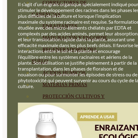
CORRECTORES DE
Il s’agit d’un engrais organique spécialement indiqué pou
stimuler le développement des racines dans les phases le
CARENCIAS
plus difficiles de la culture et lorsque l’implication
maximale du système racinaire est requise. Sa formulatio
ENRAIZANTES
étudiée avec des micro-éléments chélatés par EDTA et
complexés par des acides aminés, permet leur absorption
MADURACIÓN Y ENGORDE
et leur translocation rapide dans la plante, assurant une
efficacité maximale dans les plus brefs délais. Il favorise l
REGENERADORES DEL
interactions entre le sol et la plante et encourage
l’équilibre entre les systèmes racinaires et aériens de la
SUELO
plante. Son utilisation se justifie pleinement à partir de la
transplantation, dans les phases de floraison et de
ÁCIDOS HÚMICOS
nouaison ou pour surmonter les épisodes de stress ou de
phytotoxicité qui peuvent survenir au cours du cycle de l
MATERIAS PRIMAS
culture.
PROTECCIÓN CULTIVOS Y
PLANTAS
PLANTAS INTERIOR
GROWPUNCH