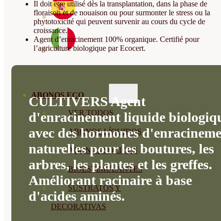
Il doit être utilisé dès la transplantation, dans la phase de
floraison et de nouaison ou pour surmonter le stress ou la
phytotoxicité qui peuvent survenir au cours du cycle de
croissance.
Agent d’enracinement 100% organique. Certifié pour
l’agriculture biologique par Ecocert.
ABONOS ECO
CULTIVERS Agent
VER TODOS
d'enracinement liquide biologiq
avec des hormones d'enracineme
ABONOS LÍQUIDOS
naturelles pour les boutures, les
ABONOS SOLIDOS
arbres, les plantes et les greffes.
BIOESTIMULANTES
Améliorant racinaire à base
SUSTRATOS Y
d'acides aminés.
DECORATIVAS