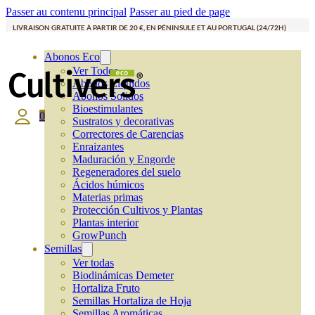
Passer au contenu principal
Passer au pied de page
LIVRAISON GRATUITE À PARTIR DE 20 €, EN PÉNINSULE ET AU PORTUGAL (24/72H)
Abonos Eco
Ver Todos
Abonos Líquidos
Abonos Solidos
Bioestimulantes
0
Sustratos y decorativas
Correctores de Carencias
Enraizantes
Maduración y Engorde
Regeneradores del suelo
Ácidos húmicos
Materias primas
Protección Cultivos y Plantas
Plantas interior
GrowPunch
Semillas
Ver todas
Biodinámicas Demeter
Hortaliza Fruto
Semillas Hortaliza de Hoja
Semillas Aromáticas