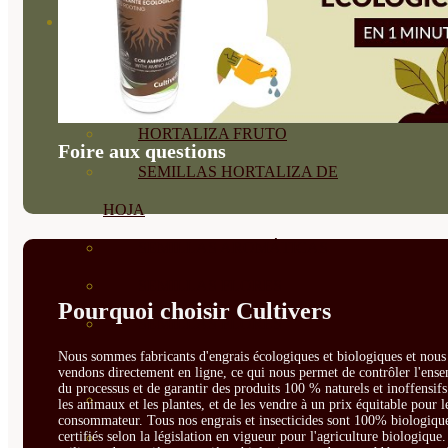
SEMILLAS
VER TODAS
BIODINÁMICAS DEMETER
HORTALIZA FRUTO
Foire aux questions
SEMILLAS HORTALIZA DE
HOJA
SEMILLAS AROMÁTICAS
SEMILLAS FLORES
Pourquoi choisir Cultivers
SEMILLAS FLORES
Nous sommes fabricants d'engrais écologiques et biologiques et nous 
COMESTIBLES
vendons directement en ligne, ce qui nous permet de contrôler l'ens
du processus et de garantir des produits 100 % naturels et inoffensif
SEMILLAS TRADICIONALES
les animaux et les plantes, et de les vendre à un prix équitable pour l
consommateur. Tous nos engrais et insecticides sont 100% biologique
SEMILLAS BRASICAS
certifiés selon la législation en vigueur pour l'agriculture biologique