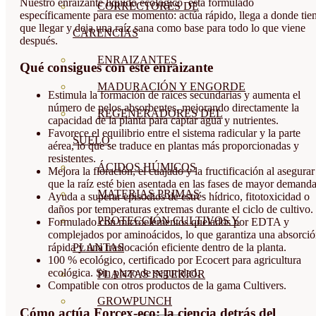
Nuestro enraizante líquido ecológico está formulado
CORRECTORES DE
específicamente para ese momento: actúa rápido, llega a donde tie
que llegar y deja una raíz sana como base para todo lo que viene
CARENCIAS
después.
ENRAIZANTES
Qué consigues con este enraizante
MADURACIÓN Y ENGORDE
Estimula la formación de raíces secundarias y aumenta el
número de pelos absorbentes, mejorando directamente la
REGENERADORES DEL
capacidad de la planta para captar agua y nutrientes.
Favorece el equilibrio entre el sistema radicular y la parte
SUELO
aérea, lo que se traduce en plantas más proporcionadas y
resistentes.
ÁCIDOS HÚMICOS
Mejora la floración, el cuajado y la fructificación al asegurar
que la raíz esté bien asentada en las fases de mayor demanda
MATERIAS PRIMAS
Ayuda a superar episodios de estrés hídrico, fitotoxicidad o
daños por temperaturas extremas durante el ciclo de cultivo.
PROTECCIÓN CULTIVOS Y
Formulado con microelementos quelados por EDTA y
complejados por aminoácidos, lo que garantiza una absorci
PLANTAS
rápida y una traslocación eficiente dentro de la planta.
100 % ecológico, certificado por Ecocert para agricultura
ecológica. Sin plazo de seguridad.
PLANTAS INTERIOR
Compatible con otros productos de la gama Cultivers.
GROWPUNCH
Cómo actúa Forcex-eco: la ciencia detrás del