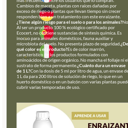
más frecuentes entre los usuarios que lo compran.
Cambios de maceta, plantas con raíces dañadas por
exceso de riego o plantas que llevan tiempo sin crecer
responden bien a un tratamiento con este enraizante.
¿Tiene algún riesgo para el suelo o para los animales?
No
Al ser un producto 100 % ecológico certificado por
Ecocert, no contiene sustancias de síntesis química. Es
inocuo para animales domésticos, fauna auxiliar y
microbiota del suelo. No presenta plazo de seguridad.
¿D
qué color es el producto?
Es de color marrón,
característico de los productos formulados con
aminoácidos de origen orgánico. No mancha el follaje ni e
sustrato de forma permanente.
¿Cuánto dura un envase
de 1 L?
Con la dosis de 5 ml por litro de agua, un envase d
1 L da para 200 litros de solución de riego, lo que en un
huerto doméstico o en un balcón con varias plantas pued
cubrir varias temporadas de uso.