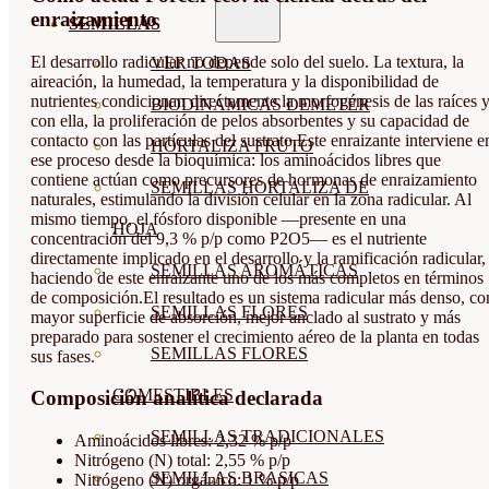
enraizamiento
SEMILLAS
El desarrollo radicular no depende solo del suelo. La textura, la
VER TODAS
aireación, la humedad, la temperatura y la disponibilidad de
nutrientes condicionan directamente la morfogénesis de las raíces y
BIODINÁMICAS DEMETER
con ella, la proliferación de pelos absorbentes y su capacidad de
contacto con las partículas del sustrato.Este enraizante interviene e
HORTALIZA FRUTO
ese proceso desde la bioquímica: los aminoácidos libres que
contiene actúan como precursores de hormonas de enraizamiento
SEMILLAS HORTALIZA DE
naturales, estimulando la división celular en la zona radicular. Al
mismo tiempo, el fósforo disponible —presente en una
HOJA
concentración del 9,3 % p/p como P2O5— es el nutriente
directamente implicado en el desarrollo y la ramificación radicular,
SEMILLAS AROMÁTICAS
haciendo de este enraizante uno de los más completos en términos
de composición.El resultado es un sistema radicular más denso, co
SEMILLAS FLORES
mayor superficie de absorción, mejor anclado al sustrato y más
preparado para sostener el crecimiento aéreo de la planta en todas
SEMILLAS FLORES
sus fases.
COMESTIBLES
Composición analítica declarada
SEMILLAS TRADICIONALES
Aminoácidos libres: 2,32 % p/p
Nitrógeno (N) total: 2,55 % p/p
SEMILLAS BRASICAS
Nitrógeno (N) orgánico: 1 % p/p