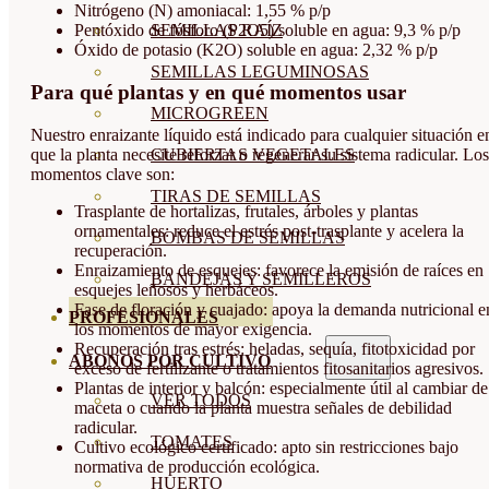
Nitrógeno (N) amoniacal: 1,55 % p/p
SEMILLAS RAÍZ
Pentóxido de fósforo (P2O5) soluble en agua: 9,3 % p/p
Óxido de potasio (K2O) soluble en agua: 2,32 % p/p
SEMILLAS LEGUMINOSAS
Para qué plantas y en qué momentos usar
MICROGREEN
Nuestro enraizante líquido está indicado para cualquier situación e
que la planta necesite reforzar o regenerar su sistema radicular. Los
CUBIERTAS VEGETALES
momentos clave son:
TIRAS DE SEMILLAS
Trasplante de hortalizas, frutales, árboles y plantas
ornamentales: reduce el estrés post-trasplante y acelera la
BOMBAS DE SEMILLAS
recuperación.
Enraizamiento de esquejes: favorece la emisión de raíces en
BANDEJAS Y SEMILLEROS
esquejes leñosos y herbáceos.
Fase de floración y cuajado: apoya la demanda nutricional e
PROFESIONALES
los momentos de mayor exigencia.
Recuperación tras estrés: heladas, sequía, fitotoxicidad por
ABONOS POR CULTIVO
exceso de fertilizante o tratamientos fitosanitarios agresivos.
Plantas de interior y balcón: especialmente útil al cambiar de
VER TODOS
maceta o cuando la planta muestra señales de debilidad
radicular.
TOMATES
Cultivo ecológico certificado: apto sin restricciones bajo
normativa de producción ecológica.
HUERTO