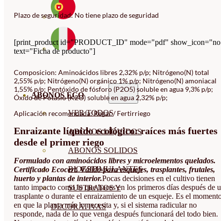
Plazo de seguridad: No tiene plazo de seguridad
[print_product id="PRODUCT_ID" mode="pdf" show_icon="no
text="Ficha de producto"]
Composicion: Aminoácidos libres 2,32% p/p; Nitrógeno(N) total
2,55% p/p; Nitrógeno(N) orgánico 1% p/p; Nitrógeno(N) amoniacal
1,55% p/p; Pentóxido de fósforo (P2O5) soluble en agua 9,3% p/p;
ABONOS ECO
Óxido de Potasio (K2O) soluble en agua 2,32% p/p;
VER TODOS
Aplicación recomendada: Regar / Fertirriego
Enraizante líquido ecológico: raíces más fuertes
ABONOS LÍQUIDOS
desde el primer riego
ABONOS SOLIDOS
Formulado con aminoácidos libres y microelementos quelados.
BIOESTIMULANTES
Certificado Ecocert. Válido para esquejes, trasplantes, frutales,
huerto y plantas de interior.
Pocas decisiones en el cultivo tienen
tanto impacto como lo que haces en los primeros días después de 
SUSTRATOS Y
trasplante o durante el enraizamiento de un esqueje. Es el moment
en que la planta más lo necesita y, si el sistema radicular no
DECORATIVAS
responde, nada de lo que venga después funcionará del todo bien.