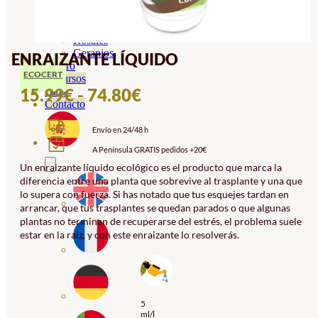
Orquideas
Ornamentales
Hortensias
Rosales
Geranios
ENRAIZANTE LÍQUIDO
Vivero
ECOCERT
Recursos
RANGO
15.99
€
-
74.80
€
Blog
Contacto
DE
Envío en 24/48 h
PRECIOS:
A Península GRATIS pedidos +20€
DESDE
Un enraizante líquido ecológico es el producto que marca la
15.99€
diferencia entre una planta que sobrevive al trasplante y una que
HASTA
lo supera con fuerza. Si has notado que tus esquejes tardan en
arrancar, que tus trasplantes se quedan parados o que algunas
74.80€
plantas no terminan de recuperarse del estrés, el problema suele
estar en la raíz, y con este enraizante lo resolverás.
5
ml/l