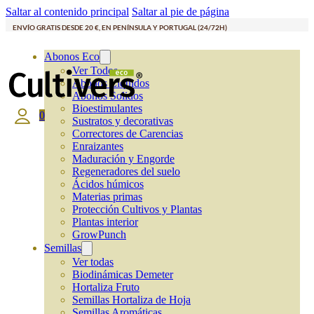
Saltar al contenido principal
Saltar al pie de página
ENVÍO GRATIS DESDE 20 €, EN PENÍNSULA Y PORTUGAL (24/72H)
Abonos Eco
Ver Todos
Abonos Líquidos
Abonos Solidos
Bioestimulantes
0
Sustratos y decorativas
Correctores de Carencias
Enraizantes
Maduración y Engorde
Regeneradores del suelo
Ácidos húmicos
Materias primas
Protección Cultivos y Plantas
Plantas interior
GrowPunch
Semillas
Ver todas
Biodinámicas Demeter
Hortaliza Fruto
Semillas Hortaliza de Hoja
Semillas Aromáticas