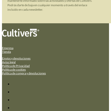
mantenerte informado sobre las actividades y ofertas de Cultivers.
Podrás darte de baja en cualquier momento a través del enlace
incluido en cada newsletter.
Empresa
Tienda
Envíos y devoluciones
Aviso legal
Política de Privacidad
Política de cookies
Política de compra y devoluciones