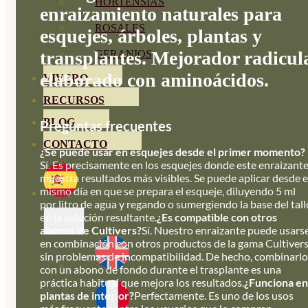
HORTENSIAS
enraizamiento naturales para
ROSALES
esquejes, árboles, plantas y
transplantes. Mejorador radicul
GERANIOS
elaborado con aminoácidos.
VIVERO
RECURSOS
BLOG
Preguntas frecuentes
CONTACTO
¿Se puede usar en esquejes desde el primer momento?
Sí. Es precisamente en los esquejes donde este enraizant
muestra resultados más visibles. Se puede aplicar desde e
mismo día en que se prepara el esqueje, diluyendo 5 ml
por litro de agua y regando o sumergiendo la base del tall
en la solución resultante.
¿Es compatible con otros
abonos de Cultivers?
Sí. Nuestro enraizante puede usars
en combinación con otros productos de la gama Cultiver
sin problemas de incompatibilidad. De hecho, combinarlo
con un abono de fondo durante el trasplante es una
práctica habitual que mejora los resultados.
¿Funciona en
plantas de interior?
Perfectamente. Es uno de los usos