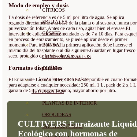
Modo de empleo y dosis
CÍTRICOS
La dosis de referencia es de 5 ml por litro de agua. Se aplica
FRUTALES
regando directamente a la base de la planta o al sustrato, nunca por
pulverización foliar. Antes de cada uso, agitar bien el envase.El
CÉSPED
intervalo de aplicación recomendado es de 7 a 10 días. Para esquej
en proceso de enraizamiento, se puede aplicar desde el primer
momento. Para trasplantes, la primera aplicación debe hacerse el
BONSAI
mismo día del trasplante o al día siguiente.Guardar en lugar fresco
seco, protegido de la luz solar directa.
CONÍFERAS Y SETOS
Formatos disponibles
OLIVO
El Enraizante Líquido Forcex-eco está disponible en cuatro format
CACTUS, CRASAS Y
para adaptarse a cualquier necesidad: 250 ml, 1 L, pack de 2 x 1 L
garrafa de 5 L. A mayor tamaño, mayor ahorro por litro.
SUCULENTAS
PLANTAS DE INTERIOR
ORQUIDEAS
CULTIVERS Enraizante Líquid
ORNAMENTALES
Ecológico con hormonas de