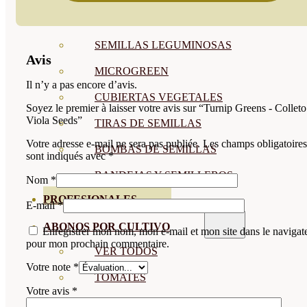
SEMILLAS RAÍZ
SEMILLAS LEGUMINOSAS
Avis
MICROGREEN
Il n’y a pas encore d’avis.
CUBIERTAS VEGETALES
Soyez le premier à laisser votre avis sur “Turnip Greens - Colleto
Viola Seeds”
TIRAS DE SEMILLAS
Votre adresse e-mail ne sera pas publiée.
Les champs obligatoires
BOMBAS DE SEMILLAS
sont indiqués avec
*
BANDEJAS Y SEMILLEROS
Nom
*
PROFESIONALES
E-mail
*
ABONOS POR CULTIVO
Enregistrer mon nom, mon e-mail et mon site dans le navigat
pour mon prochain commentaire.
VER TODOS
Votre note
*
TOMATES
Votre avis
*
HUERTO