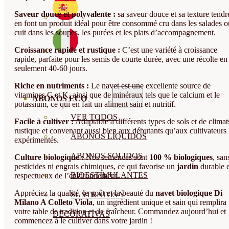
Saveur douce et polyvalente :
sa saveur douce et sa texture tendr
en font un produit idéal pour être consommé cru dans les salades o
cuit dans les soupes, les purées et les plats d’accompagnement.
Croissance rapide et rustique :
C’est une variété à croissance
rapide, parfaite pour les semis de courte durée, avec une récolte en
seulement 40-60 jours.
Riche en nutriments :
Le navet est une excellente source de
vitamines C et K, ainsi que de minéraux tels que le calcium et le
ABONOS ECO
potassium, ce qui en fait un aliment sain et nutritif.
VER TODOS
Facile à cultiver :
Adaptable à différents types de sols et de climat
rustique et convenant aussi bien aux débutants qu’aux cultivateurs
ABONOS LÍQUIDOS
expérimentés.
ABONOS SOLIDOS
Culture biologique :
Nos semences sont
100 % biologiques
, san
pesticides ni engrais chimiques, ce qui favorise un
jardin
durable e
BIOESTIMULANTES
respectueux de l’environnement.
Appréciez la qualité, le goût et la beauté du
navet biologique Di
SUSTRATOS Y
Milano A Colleto Viola
, un ingrédient unique et sain qui remplira
votre table de tradition et de fraîcheur. Commandez aujourd’hui et
DECORATIVAS
commencez à le cultiver dans votre jardin !