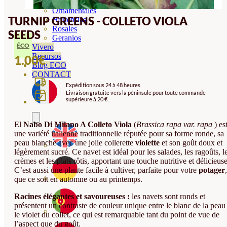
Orquideas
Ornamentales
TURNIP GREENS - COLLETO VIOLA
Hortensias
Rosales
SEEDS
Geranios
ÉCO
Vivero
Recursos
1.00
€
Blog ECO
CONTACT
Expédition sous 24 à 48 heures
Livraison gratuite vers la péninsule pour toute commande
supérieure à 20 €.
El
Nabo Di Milano A Colleto Viola
(
Brassica rapa var. rapa
) es
une variété italienne traditionnelle réputée pour sa forme ronde, sa
peau blanche avec une jolie collerette
violette
et son goût doux et
légèrement sucré. Ce navet est idéal pour les salades, les ragoûts, l
crèmes et les plats rôtis, apportant une touche nutritive et délicieuse
C’est aussi une plante facile à cultiver, parfaite pour votre
potager
,
que ce soit en automne ou au printemps.
Racines élégantes et savoureuses :
les navets sont ronds et
présentent un contraste de couleur unique entre le blanc de la peau 
le violet du collet, ce qui est remarquable tant du point de vue de
l’aspect que du goût.