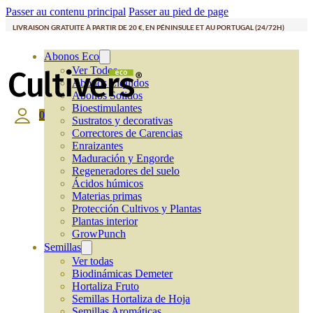
Passer au contenu principal
Passer au pied de page
LIVRAISON GRATUITE À PARTIR DE 20 €, EN PÉNINSULE ET AU PORTUGAL (24/72H)
Abonos Eco
Ver Todos
Abonos Líquidos
Abonos Solidos
Bioestimulantes
0
Sustratos y decorativas
Correctores de Carencias
Enraizantes
Maduración y Engorde
Regeneradores del suelo
Ácidos húmicos
Materias primas
Protección Cultivos y Plantas
Plantas interior
GrowPunch
Semillas
Ver todas
Biodinámicas Demeter
Hortaliza Fruto
Semillas Hortaliza de Hoja
Semillas Aromáticas