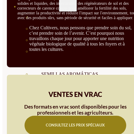
solides et liquides, des insecticides, des régénérateurs de sol et des
SEMILLAS
correcteurs de carence conçus pour améliorer la fertilité des sols,
augmenter la productivité et réduire l'impact sur l'environnement, to
VER TODAS
avec des produits sûrs, sans période de sécurité et faciles à appliquer.
Chez Cultivers, nous pensons que prendre soin du sol,
BIODINÁMICAS DEMETER
c’est prendre soin de l’avenir. C’est pourquoi nous
travaillons chaque jour pour apporter une nutrition
HORTALIZA FRUTO
végétale biologique de qualité à tous les foyers et à
toutes les cultures.
SEMILLAS HORTALIZA DE
HOJA
SEMILLAS AROMÁTICAS
SEMILLAS FLORES
VENTES EN VRAC
SEMILLAS FLORES
Des formats en vrac sont disponibles pour les
COMESTIBLES
professionnels et les agriculteurs.
SEMILLAS TRADICIONALES
CONSULTEZ LES PRIX SPÉCIAUX
SEMILLAS BRASICAS