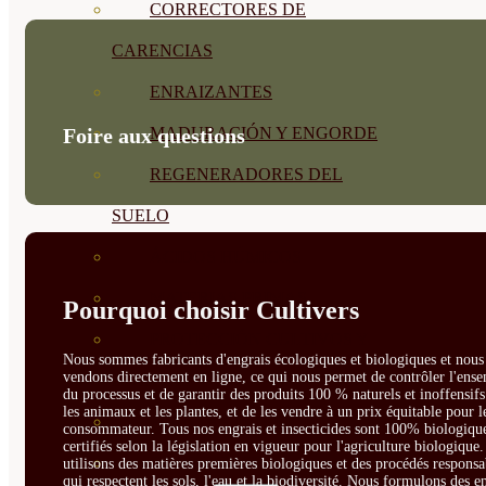
CORRECTORES DE
CARENCIAS
ENRAIZANTES
MADURACIÓN Y ENGORDE
Foire aux questions
REGENERADORES DEL
SUELO
ÁCIDOS HÚMICOS
MATERIAS PRIMAS
Pourquoi choisir Cultivers
PROTECCIÓN CULTIVOS Y
Nous sommes fabricants d'engrais écologiques et biologiques et nous 
vendons directement en ligne, ce qui nous permet de contrôler l'ens
PLANTAS
du processus et de garantir des produits 100 % naturels et inoffensif
les animaux et les plantes, et de les vendre à un prix équitable pour l
PLANTAS INTERIOR
consommateur. Tous nos engrais et insecticides sont 100% biologique
certifiés selon la législation en vigueur pour l'agriculture biologique
GROWPUNCH
utilisons des matières premières biologiques et des procédés responsa
qui respectent les sols, l'eau et la biodiversité. Nous formulons des e