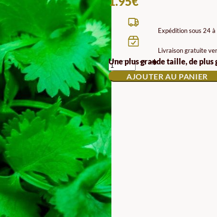
1.95
€
Expédition sous 24 à
Livraison gratuite ve
QUANTITÉ
Une plus grande taille, de plus
DE
AJOUTER AU PANIER
SEMENCES
DE
PERSIL
ITALIEN
GÉANT