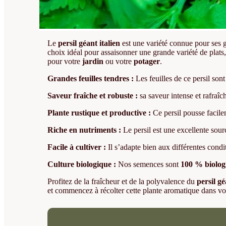
Le
persil géant italien
est une variété connue pour ses gra
choix idéal pour assaisonner une grande variété de plats, 
pour votre
jardin
ou votre
potager
.
Grandes feuilles tendres :
Les feuilles de ce persil son
Saveur fraîche et robuste :
sa saveur intense et rafraîch
Plante rustique et productive :
Ce persil pousse facile
Riche en nutriments :
Le persil est une excellente sour
Facile à cultiver :
Il s’adapte bien aux différentes condit
Culture biologique :
Nos semences sont
100 % biolog
Profitez de la fraîcheur et de la polyvalence du
persil g
et commencez à récolter cette plante aromatique dans vot