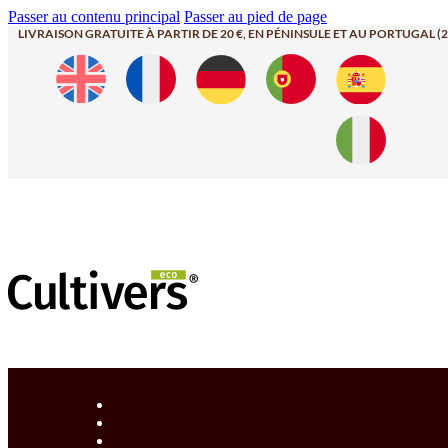
Passer au contenu principal
Passer au pied de page
LIVRAISON GRATUITE À PARTIR DE 20 €, EN PÉNINSULE ET AU PORTUGAL (