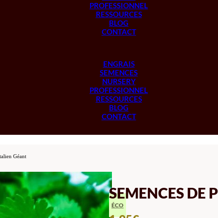
PROFESSIONNEL
RESSOURCES
BLOG
CONTACT
ENGRAIS
SEMENCES
NURSERY
PROFESSIONNEL
RESSOURCES
BLOG
CONTACT
talien Géant
SEMENCES DE P
ÉCO