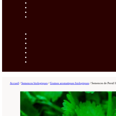
Accueil
/
Semences biologiques
/
Graines aromatiques biologiques
/
Semences de Persil I