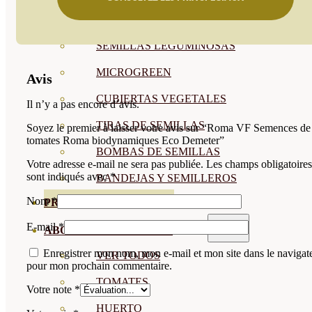
SEMILLAS RAÍZ
SEMILLAS LEGUMINOSAS
MICROGREEN
Avis
CUBIERTAS VEGETALES
Il n’y a pas encore d’avis.
TIRAS DE SEMILLAS
Soyez le premier à laisser votre avis sur “Roma VF Semences de
tomates Roma biodynamiques Eco Demeter”
BOMBAS DE SEMILLAS
Votre adresse e-mail ne sera pas publiée.
Les champs obligatoires
sont indiqués avec
*
BANDEJAS Y SEMILLEROS
Nom
*
PROFESIONALES
E-mail
*
ABONOS POR CULTIVO
Enregistrer mon nom, mon e-mail et mon site dans le navigat
VER TODOS
pour mon prochain commentaire.
TOMATES
Votre note
*
HUERTO