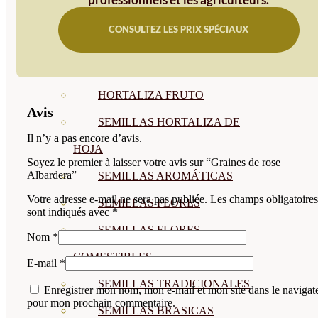
SEMILLAS
CONSULTEZ LES PRIX SPÉCIAUX
VER TODAS
BIODINÁMICAS DEMETER
HORTALIZA FRUTO
Avis
SEMILLAS HORTALIZA DE
Il n’y a pas encore d’avis.
HOJA
Soyez le premier à laisser votre avis sur “Graines de rose
Albardera”
SEMILLAS AROMÁTICAS
Votre adresse e-mail ne sera pas publiée.
Les champs obligatoires
SEMILLAS FLORES
sont indiqués avec
*
SEMILLAS FLORES
Nom
*
COMESTIBLES
E-mail
*
SEMILLAS TRADICIONALES
Enregistrer mon nom, mon e-mail et mon site dans le navigat
pour mon prochain commentaire.
SEMILLAS BRASICAS