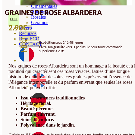
Orquideas
Ornamentales
GRAINES DE ROSE ALBARDERA
Hortensias
Rosales
ÉCO
Geranios
2.90
€
Vivero
Recursos
Blog ECO
Expédition sous 24 à 48 heures
CONTACT
Livraison gratuite vers la péninsule pour toute commande
supérieure à 20 €.
Nos graines de roses Albardeira sont un hommage à la beauté et à 
tradition qui caractérisent ces roses vivaces. Issues d’une longue
histoire de culture et de soins, ces graines préservent l’essence de
l’élégance intemporelle et du parfum enivrant que seules les roses
Albardeira peuvent offrir.
Issu de semences traditionnelles
Héritage floral.
Beauté pérenne.
Parfum enivrant.
Soins de culture.
Polyvalence dans le jardin.