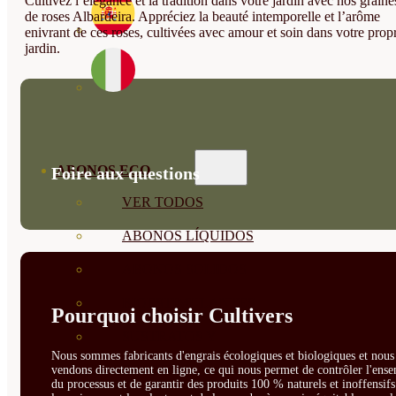
Cultivez l’élégance et la tradition dans votre jardin avec nos graine
de roses Albardeira. Appréciez la beauté intemporelle et l’arôme
enivrant de ces roses, cultivées avec amour et soin dans votre prop
jardin.
ABONOS ECO
Foire aux questions
VER TODOS
ABONOS LÍQUIDOS
ABONOS SOLIDOS
BIOESTIMULANTES
Pourquoi choisir Cultivers
SUSTRATOS Y
Nous sommes fabricants d'engrais écologiques et biologiques et nous 
DECORATIVAS
vendons directement en ligne, ce qui nous permet de contrôler l'ens
du processus et de garantir des produits 100 % naturels et inoffensif