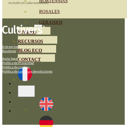
HORTENSIAS
incluido en cada newsletter.
ROSALES
GERANIOS
VIVERO
RECURSOS
Entreprise
BLOG ECO
Boutique
Aviso legal
CONTACT
Política de Privacidad
Política de cookies
Política de compra y devoluciones