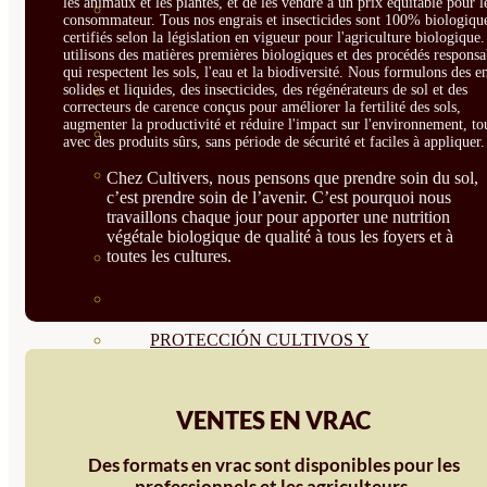
les animaux et les plantes, et de les vendre à un prix équitable pour l
CORRECTORES DE
consommateur. Tous nos engrais et insecticides sont 100% biologique
certifiés selon la législation en vigueur pour l'agriculture biologique
CARENCIAS
utilisons des matières premières biologiques et des procédés responsa
qui respectent les sols, l'eau et la biodiversité. Nous formulons des e
solides et liquides, des insecticides, des régénérateurs de sol et des
ENRAIZANTES
correcteurs de carence conçus pour améliorer la fertilité des sols,
augmenter la productivité et réduire l'impact sur l'environnement, to
MADURACIÓN Y ENGORDE
avec des produits sûrs, sans période de sécurité et faciles à appliquer.
REGENERADORES DEL
Chez Cultivers, nous pensons que prendre soin du sol,
c’est prendre soin de l’avenir. C’est pourquoi nous
SUELO
travaillons chaque jour pour apporter une nutrition
végétale biologique de qualité à tous les foyers et à
toutes les cultures.
ÁCIDOS HÚMICOS
MATERIAS PRIMAS
PROTECCIÓN CULTIVOS Y
PLANTAS
VENTES EN VRAC
PLANTAS INTERIOR
Des formats en vrac sont disponibles pour les
GROWPUNCH
professionnels et les agriculteurs.