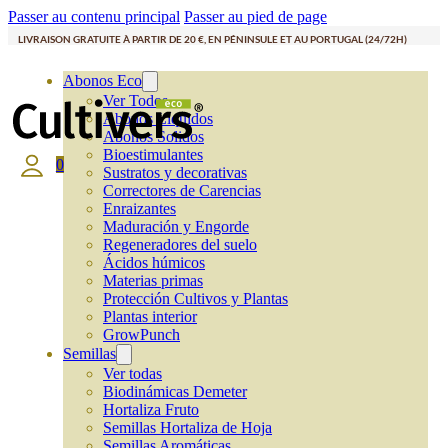
Passer au contenu principal
Passer au pied de page
LIVRAISON GRATUITE À PARTIR DE 20 €, EN PÉNINSULE ET AU PORTUGAL (24/72H)
Abonos Eco
Ver Todos
Abonos Líquidos
Abonos Solidos
Bioestimulantes
0
Sustratos y decorativas
Correctores de Carencias
Enraizantes
Maduración y Engorde
Regeneradores del suelo
Ácidos húmicos
Materias primas
Protección Cultivos y Plantas
Plantas interior
GrowPunch
Semillas
Ver todas
Biodinámicas Demeter
Hortaliza Fruto
Semillas Hortaliza de Hoja
Semillas Aromáticas