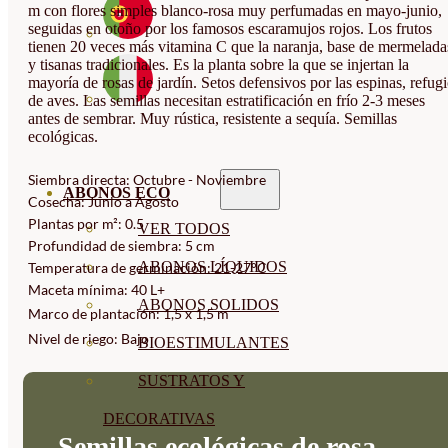
m con flores simples blanco-rosa muy perfumadas en mayo-junio,
seguidas en otoño por los famosos escaramujos rojos. Los frutos
tienen 20 veces más vitamina C que la naranja, base de mermelada
y tisanas tradicionales. Es la planta sobre la que se injertan la
mayoría de rosas de jardín. Setos defensivos por las espinas, refug
de aves. Las semillas necesitan estratificación en frío 2-3 meses
antes de sembrar. Muy rústica, resistente a sequía. Semillas
ecológicas.
Siembra directa: Octubre - Noviembre
ABONOS ECO
Cosecha: Junio a Agosto
Plantas por m²: 0.5
VER TODOS
Profundidad de siembra: 5 cm
ABONOS LÍQUIDOS
Temperatura de germinación: 21-27°C
Maceta mínima: 40 L+
ABONOS SOLIDOS
Marco de plantación: 1,5 x 1,5 m
Nivel de riego: Bajo
BIOESTIMULANTES
SUSTRATOS Y
DECORATIVAS
Semillas ecológicas de rosa