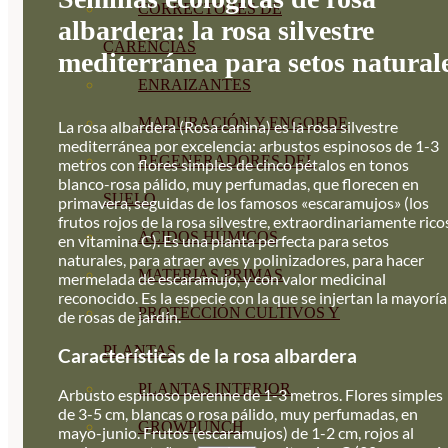
CORRECTORES DE
albardera: la rosa silvestre
CARENCIAS
mediterránea para setos natural
ENRAIZANTES
MADURACIÓN Y ENGORDE
La rosa albardera (Rosa canina) es la rosa silvestre
mediterránea por excelencia: arbustos espinosos de 1-3
REGENERADORES DEL
metros con flores simples de cinco pétalos en tonos
blanco-rosa pálido, muy perfumadas, que florecen en
SUELO
primavera, seguidas de los famosos «escaramujos» (los
frutos rojos de la rosa silvestre, extraordinariamente rico
ÁCIDOS HÚMICOS
en vitamina C). Es una planta perfecta para setos
naturales, para atraer aves y polinizadores, para hacer
MATERIAS PRIMAS
mermelada de escaramujo, y con valor medicinal
reconocido. Es la especie con la que se injertan la mayoría
PROTECCIÓN CULTIVOS Y
de rosas de jardín.
PLANTAS
Características de la rosa albardera
PLANTAS INTERIOR
Arbusto espinoso perenne de 1-3 metros. Flores simples
de 3-5 cm, blancas o rosa pálido, muy perfumadas, en
GROWPUNCH
mayo-junio. Frutos (escaramujos) de 1-2 cm, rojos al