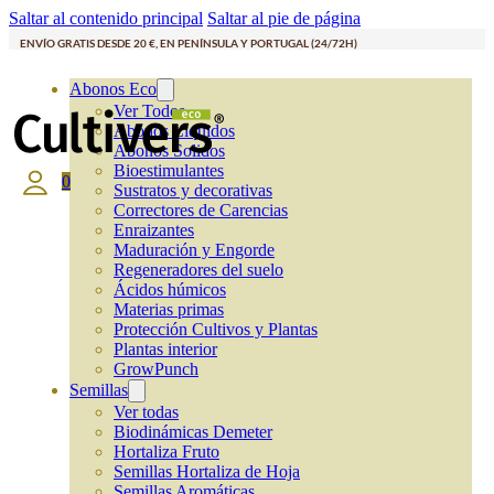
Saltar al contenido principal
Saltar al pie de página
ENVÍO GRATIS DESDE 20 €, EN PENÍNSULA Y PORTUGAL (24/72H)
Abonos Eco
Ver Todos
Abonos Líquidos
Abonos Solidos
Bioestimulantes
0
Sustratos y decorativas
Correctores de Carencias
Enraizantes
Maduración y Engorde
Regeneradores del suelo
Ácidos húmicos
Materias primas
Protección Cultivos y Plantas
Plantas interior
GrowPunch
Semillas
Ver todas
Biodinámicas Demeter
Hortaliza Fruto
Semillas Hortaliza de Hoja
Semillas Aromáticas