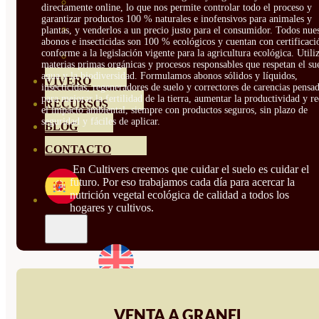
HORTENSIAS
directamente online, lo que nos permite controlar todo el proceso y
garantizar productos 100 % naturales e inofensivos para animales y
ROSALES
plantas, y venderlos a un precio justo para el consumidor. Todos nue
abonos e insecticidas son 100 % ecológicos y cuentan con certificaci
conforme a la legislación vigente para la agricultura ecológica. Util
GERANIOS
materias primas orgánicas y procesos responsables que respetan el sue
agua y la biodiversidad. Formulamos abonos sólidos y líquidos,
VIVERO
insecticidas, regeneradores de suelo y correctores de carencias pensa
para mejorar la fertilidad de la tierra, aumentar la productividad y r
RECURSOS
el impacto ambiental, siempre con productos seguros, sin plazo de
seguridad y fáciles de aplicar.
BLOG
CONTACTO
En Cultivers creemos que cuidar el suelo es cuidar el
futuro. Por eso trabajamos cada día para acercar la
nutrición vegetal ecológica de calidad a todos los
hogares y cultivos.
VENTA A GRANEL