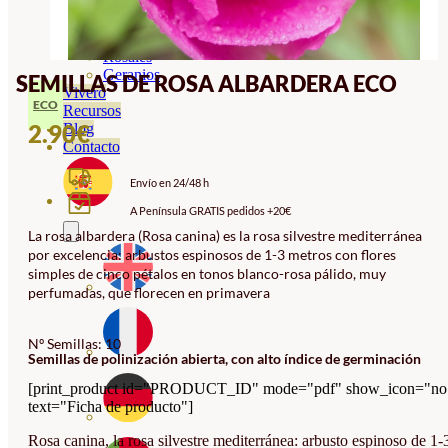
Orquideas
Ornamentales
Hortensias
Rosales
Geranios
SEMILLAS DE ROSA ALBARDERA ECO
Vivero
ECO
Recursos
2.90
€
Blog
Contacto
Envío en 24/48 h
A Península GRATIS pedidos +20€
La rosa albardera (Rosa canina) es la rosa silvestre mediterránea
por excelencia: arbustos espinosos de 1-3 metros con flores
simples de cinco pétalos en tonos blanco-rosa pálido, muy
perfumadas, que florecen en primavera
Nº Semillas: 10
Semillas de polinización abierta, con alto índice de germinación
[print_product id="PRODUCT_ID" mode="pdf" show_icon="no
text="Ficha de producto"]
Rosa canina, la rosa silvestre mediterránea: arbusto espinoso de 1-