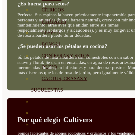
¿Es buena para setos?
CÍTRICOS
Perfecta. Sus espinas la hacen prácticamente impenetrable par
personas y animales (buena barrera natural), crece con mínim
FRUTALES
mantenimiento, atrae aves que anidan entre sus ramas
(especialmente rabilargos y alcaudones), y es muy longeva: u
CÉSPED
de rosa albardera puede durar décadas.
BONSAI
¿Se pueden usar los pétalos en cocina?
CONÍFERAS Y SETOS
Sí, los pétalos de rosa albardera son comestibles con un sabor
suave y floral. Se usan en ensaladas, en agua de rosas artesana
OLIVO
mermeladas florales, en infusiones y para decorar postres. M
más discretos que los de rosa de jardín, pero igualmente válid
CACTUS, CRASAS Y
SUCULENTAS
PLANTAS DE INTERIOR
ORQUIDEAS
Por qué elegir Cultivers
ORNAMENTALES
Somos fabricantes de abonos ecológicos y orgánicos y los vendemos