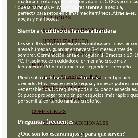
madurar en otoño, muy ricos en vitamina C (20 veces má
SEMILLAS
que la naranja). Muy rústica, resistente a la sequía,
perfecta para setos en climas mediterráneos. Atrae aves,
VER TODAS
abejas y mariposas.
BIODINÁMICAS DEMETER
Siembra y cultivo de la rosa albardera
HORTALIZA FRUTO
Las semillas de rosa necesitan estratificación: mezclar co
arena húmeda y guardar en nevera 3-4 meses antes de
SEMILLAS HORTALIZA DE
sembrar. Germinación lenta e irregular: 1-3 meses a 15-1
°C. Trasplante con cuidado: el primer año crece muy
HOJA
lentamente. Primera floración al segundo o tercer año.
SEMILLAS AROMÁTICAS
Pleno sol o media sombra, suelo de cualquier tipo bien
drenado. Muy resistente a la sequía y a suelos pobres un
SEMILLAS FLORES
vez establecida. No requiere poda ni cuidados especiales.
Se puede propagar también por esquejes (más rápido qu
SEMILLAS FLORES
por semilla) cortando ramitas en otoño.
COMESTIBLES
Preguntas frecuentes
SEMILLAS TRADICIONALES
¿Qué son los escaramujos y para qué sirven?
SEMILLAS BRASICAS