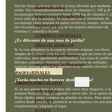
Son los frutos carnosos rojos de la rosa silvestre que maduran
SEMILLAS RAÍZ
otoño. Son extraordinariamente ricos en vitamina C: 100 g de
escaramujos frescos contienen hasta 2000 mg de vitamina C (
SEMILLAS LEGUMINOSAS
veces más que la naranja). Se usan para hacer mermelada de
escaramujo (muy popular en países nórdicos), siropes, infusio
MICROGREEN
(los escaramujos secos son una de las mejores infusiones de
vitamina C natural) y licores.
CUBIERTAS VEGETALES
¿Es diferente de una rosa de jardín?
TIRAS DE SEMILLAS
Sí, la rosa albardera es la especie silvestre original, con flores
simples de 5 pétalos (mucho más discretas que las rosas de jar
BOMBAS DE SEMILLAS
cultivadas, pero igualmente perfumadas). Las rosas de jardín 
híbridos complejos obtenidos por cruzamiento de múltiples
BANDEJAS Y SEMILLEROS
especies durante siglos. La albardera es la «abuela silvestre» d
todas ellas.
PROFESIONALES
¿Tarda mucho en florecer desde semilla?
ABONOS POR CULTIVO
Sí, es una planta lenta: el primer año crece muy despacio, y la
VER TODOS
primera floración llega al segundo o tercer año. Si se quiere te
flores rápido, mejor comprar un plantón en vivero. Para quien
TOMATES
cultiva desde semilla, la paciencia se recompensa con una pla
completamente adaptada al lugar.
HUERTO