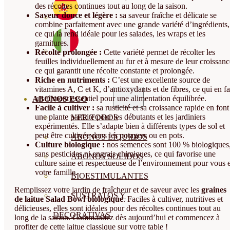
des récoltes continues tout au long de la saison.
Saveur douce et légère :
sa saveur fraîche et délicate se
combine parfaitement avec une grande variété d’ingrédients,
ce qui la rend idéale pour les salades, les wraps et les
garnitures.
Récolte prolongée :
Cette variété permet de récolter les
feuilles individuellement au fur et à mesure de leur croissanc
ce qui garantit une récolte constante et prolongée.
Riche en nutriments :
C’est une excellente source de
vitamines A, C et K, d’antioxydants et de fibres, ce qui en fa
un aliment essentiel pour une alimentation équilibrée.
ABONOS ECO
Facile à cultiver :
sa rusticité et sa croissance rapide en font
une plante parfaite pour les débutants et les jardiniers
VER TODOS
expérimentés. Elle s’adapte bien à différents types de sol et
peut être cultivée dans les potagers ou en pots.
ABONOS LÍQUIDOS
Culture biologique :
nos semences sont 100 % biologiques
sans pesticides ni engrais chimiques, ce qui favorise une
ABONOS SOLIDOS
culture saine et respectueuse de l’environnement pour vous e
votre famille.
BIOESTIMULANTES
Remplissez votre jardin de fraîcheur et de saveur avec les
graines
SUSTRATOS Y
de laitue Salad Bowl biologique
. Faciles à cultiver, nutritives et
délicieuses, elles sont idéales pour des récoltes continues tout au
DECORATIVAS
long de la saison. Commandez dès aujourd’hui et commencez à
profiter de cette laitue classique sur votre table !