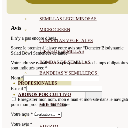
SEMILLAS RAÍZ
SEMILLAS LEGUMINOSAS
Avis
MICROGREEN
Il n’y a pas encore d’avis.
CUBIERTAS VEGETALES
Soyez le premier à laisser votre avis sur “Demeter Biodynamic
TIRAS DE SEMILLAS
Salad Bowl Semences de laitue”
BOMBAS DE SEMILLAS
Votre adresse e-mail ne sera pas publiée.
Les champs obligatoires
sont indiqués avec
*
BANDEJAS Y SEMILLEROS
Nom
*
PROFESIONALES
E-mail
*
ABONOS POR CULTIVO
Enregistrer mon nom, mon e-mail et mon site dans le navigat
pour mon prochain commentaire.
VER TODOS
Votre note
*
TOMATES
Votre avis
*
HUERTO