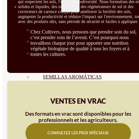
qui respectent les sols, l'eau et la biodiversité. Nous formulons des e
SEMILLAS
solides et liquides, des insecticides, des régénérateurs de sol et des
correcteurs de carence conçus pour améliorer la fertilité des sols,
augmenter la productivité et réduire l'impact sur l'environnement, to
VER TODAS
avec des produits sûrs, sans période de sécurité et faciles à appliquer.
BIODINÁMICAS DEMETER
Chez Cultivers, nous pensons que prendre soin du sol,
c’est prendre soin de l’avenir. C’est pourquoi nous
HORTALIZA FRUTO
travaillons chaque jour pour apporter une nutrition
végétale biologique de qualité à tous les foyers et à
SEMILLAS HORTALIZA DE
toutes les cultures.
HOJA
SEMILLAS AROMÁTICAS
SEMILLAS FLORES
VENTES EN VRAC
SEMILLAS FLORES
COMESTIBLES
Des formats en vrac sont disponibles pour les
professionnels et les agriculteurs.
SEMILLAS TRADICIONALES
CONSULTEZ LES PRIX SPÉCIAUX
SEMILLAS BRASICAS