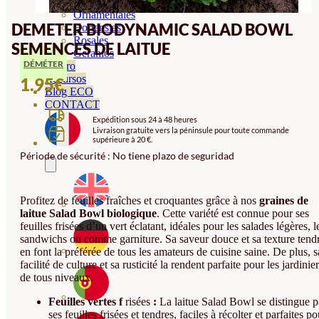
Orquideas
Ornamentales
DEMETER BIODYNAMIC SALAD BOWL
Hortensias
Rosales
SEMENCES DE LAITUE
Geranios
DÉMÉTER
Vivero
Recursos
1.95
€
Blog ECO
CONTACT
Expédition sous 24 à 48 heures
Livraison gratuite vers la péninsule pour toute commande
supérieure à 20 €.
Période de sécurité : No tiene plazo de seguridad
Profitez de feuilles fraîches et croquantes grâce à nos
graines de
laitue Salad Bowl biologique
. Cette variété est connue pour ses
feuilles frisées d’un vert éclatant, idéales pour les salades légères, l
sandwichs ou comme garniture. Sa saveur douce et sa texture tend
en font la préférée de tous les amateurs de cuisine saine. De plus, s
facilité de culture et sa rusticité la rendent parfaite pour les jardinie
de tous niveaux.
Feuilles vertes f
risées
:
La laitue Salad Bowl se distingue p
ses feuilles frisées et tendres, faciles à récolter et parfaites po