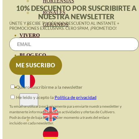
HORTENSIAS
10% DESCUENTO POR SUSCRIBIRTE A
ROSALES
NUESTRA NEWSLETTER
ÚNETE Y RECIBE TU CÓDIGO DESCUENTO AL INSTANTE +
GERANIOS
PROMOCIONES EXCLUSIVAS. CERO SPAM, ¡PROMETIDO!
VIVERO
RECURSOS
BLOG ECO
CONTACT
Quiero suscribirme a la newsletter
He leido y acepto la
Política de privacidad
Tu email se utilizará exclusivamente para enviarte nuestra newsletter y
mantenerte informado sobre las actividades y ofertas de Cultivers.
Podrás darte de baja en cualquier momento a través del enlace
incluido en cada newsletter.