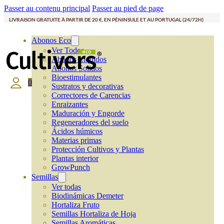
Passer au contenu principal
Passer au pied de page
LIVRAISON GRATUITE À PARTIR DE 20 €, EN PÉNINSULE ET AU PORTUGAL (24/72H)
Abonos Eco
Ver Todos
Abonos Líquidos
Abonos Solidos
Bioestimulantes
0
Sustratos y decorativas
Correctores de Carencias
Enraizantes
Maduración y Engorde
Regeneradores del suelo
Ácidos húmicos
Materias primas
Protección Cultivos y Plantas
Plantas interior
GrowPunch
Semillas
Ver todas
Biodinámicas Demeter
Hortaliza Fruto
Semillas Hortaliza de Hoja
Semillas Aromáticas