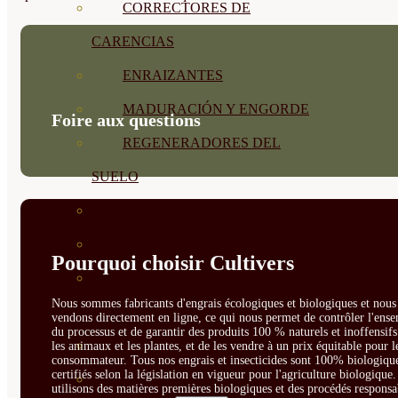
CORRECTORES DE
CARENCIAS
ENRAIZANTES
MADURACIÓN Y ENGORDE
Foire aux questions
REGENERADORES DEL
SUELO
ÁCIDOS HÚMICOS
MATERIAS PRIMAS
Pourquoi choisir Cultivers
PROTECCIÓN CULTIVOS Y
Nous sommes fabricants d'engrais écologiques et biologiques et nous 
PLANTAS
vendons directement en ligne, ce qui nous permet de contrôler l'ens
du processus et de garantir des produits 100 % naturels et inoffensif
PLANTAS INTERIOR
les animaux et les plantes, et de les vendre à un prix équitable pour l
consommateur. Tous nos engrais et insecticides sont 100% biologique
certifiés selon la législation en vigueur pour l'agriculture biologique
GROWPUNCH
utilisons des matières premières biologiques et des procédés responsa