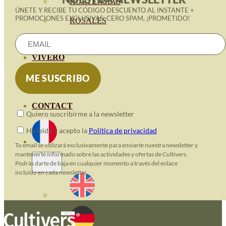
HORTENSIAS
ÚNETE Y RECIBE TU CÓDIGO DESCUENTO AL INSTANTE +
PROMOCIONES EXCLUSIVAS. CERO SPAM, ¡PROMETIDO!
ROSALES
GERANIOS
VIVERO
RECURSOS
BLOG ECO
CONTACT
Quiero suscribirme a la newsletter
He leido y acepto la
Política de privacidad
Tu email se utilizará exclusivamente para enviarte nuestra newsletter y
mantenerte informado sobre las actividades y ofertas de Cultivers.
Podrás darte de baja en cualquier momento a través del enlace
incluido en cada newsletter.