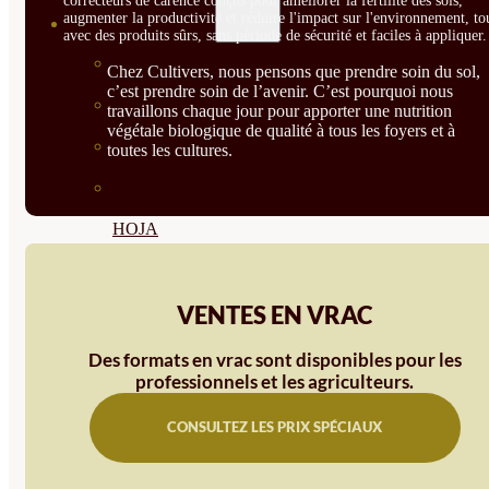
correcteurs de carence conçus pour améliorer la fertilité des sols,
augmenter la productivité et réduire l'impact sur l'environnement, to
SEMILLAS
avec des produits sûrs, sans période de sécurité et faciles à appliquer.
VER TODAS
Chez Cultivers, nous pensons que prendre soin du sol,
c’est prendre soin de l’avenir. C’est pourquoi nous
BIODINÁMICAS DEMETER
travaillons chaque jour pour apporter une nutrition
végétale biologique de qualité à tous les foyers et à
HORTALIZA FRUTO
toutes les cultures.
SEMILLAS HORTALIZA DE
HOJA
SEMILLAS AROMÁTICAS
VENTES EN VRAC
SEMILLAS FLORES
SEMILLAS FLORES
Des formats en vrac sont disponibles pour les
professionnels et les agriculteurs.
COMESTIBLES
CONSULTEZ LES PRIX SPÉCIAUX
SEMILLAS TRADICIONALES
SEMILLAS BRASICAS