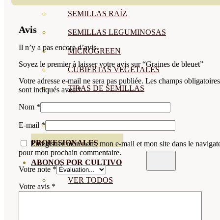
SEMILLAS RAÍZ
Avis
SEMILLAS LEGUMINOSAS
Il n’y a pas encore d’avis.
MICROGREEN
Soyez le premier à laisser votre avis sur “Graines de bleuet”
CUBIERTAS VEGETALES
Votre adresse e-mail ne sera pas publiée.
Les champs obligatoires
TIRAS DE SEMILLAS
sont indiqués avec
*
BOMBAS DE SEMILLAS
Nom
*
E-mail
*
BANDEJAS Y SEMILLEROS
PROFESIONALES
Enregistrer mon nom, mon e-mail et mon site dans le navigat
pour mon prochain commentaire.
ABONOS POR CULTIVO
Votre note
*
VER TODOS
Votre avis
*
TOMATES
HUERTO