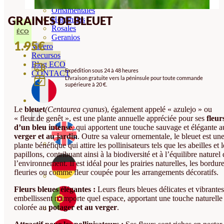
Orquideas
Ornamentales
GRAINES DE BLEUET
Hortensias
Rosales
ÉCO
Geranios
1.95
€
Vivero
Recursos
Blog ECO
Expédition sous 24 à 48 heures
CONTACT
Livraison gratuite vers la péninsule pour toute commande
supérieure à 20 €.
Le
bleuet
(Centaurea cyanus
), également appelé « azulejo » ou
« fleur de genêt », est une plante annuelle appréciée pour ses
fleur
d’un bleu intense
, qui apportent une touche sauvage et élégante a
verger et au jardin
. Outre sa valeur ornementale, le bleuet est un
plante bénéfique qui attire les pollinisateurs tels que les abeilles et l
papillons, contribuant ainsi à la biodiversité et à l’équilibre naturel
l’environnement. Il est idéal pour les prairies naturelles, les bordur
fleuries ou comme fleur coupée pour les arrangements décoratifs.
Fleurs bleues élégantes :
Leurs fleurs bleues délicates et vibrantes
embellissent n’importe quel espace, apportant une touche naturelle 
colorée au
potager et au verger
.