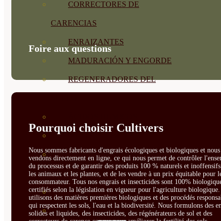
CORRECTORES DE
CARENCIAS
ENRAIZANTES
Foire aux questions
MADURACIÓN Y ENGORDE
REGENERADORES DEL
SUELO
ÁCIDOS HÚMICOS
Pourquoi choisir Cultivers
MATERIAS PRIMAS
Nous sommes fabricants d'engrais écologiques et biologiques et nous 
PROTECCIÓN CULTIVOS Y
vendons directement en ligne, ce qui nous permet de contrôler l'ens
du processus et de garantir des produits 100 % naturels et inoffensif
PLANTAS
les animaux et les plantes, et de les vendre à un prix équitable pour l
consommateur. Tous nos engrais et insecticides sont 100% biologique
certifiés selon la législation en vigueur pour l'agriculture biologique
PLANTAS INTERIOR
utilisons des matières premières biologiques et des procédés responsa
qui respectent les sols, l'eau et la biodiversité. Nous formulons des e
GROWPUNCH
solides et liquides, des insecticides, des régénérateurs de sol et des