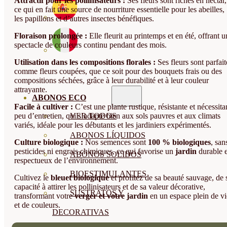
Attractif pour les pollinisateurs :
Ses fleurs sont riches en nectar,
ce qui en fait une source de nourriture essentielle pour les abeilles,
les papillons et d’autres insectes bénéfiques.
Floraison prolongée :
Elle fleurit au printemps et en été, offrant u
spectacle de couleurs continu pendant des mois.
Utilisation dans les compositions florales :
Ses fleurs sont parfait
comme fleurs coupées, que ce soit pour des bouquets frais ou des
compositions séchées, grâce à leur durabilité et à leur couleur
attrayante.
ABONOS ECO
Facile à cultiver :
C’est une plante rustique, résistante et nécessita
peu d’entretien, qui s’adapte bien aux sols pauvres et aux climats
VER TODOS
variés, idéale pour les débutants et les jardiniers expérimentés.
ABONOS LÍQUIDOS
Culture biologique :
Nos semences sont
100 % biologiques
, san
pesticides ni engrais chimiques, ce qui favorise un
jardin
durable e
ABONOS SOLIDOS
respectueux de l’environnement.
BIOESTIMULANTES
Cultivez le
bleuet biologique
et profitez de sa beauté sauvage, de 
capacité à attirer les pollinisateurs et de sa valeur décorative,
SUSTRATOS Y
transformant votre
verger et votre jardin
en un espace plein de vi
et de couleurs.
DECORATIVAS