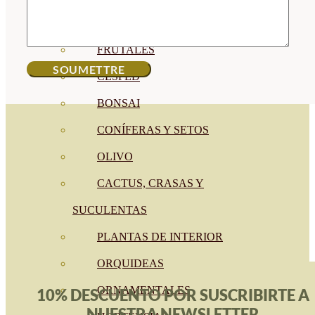
CÍTRICOS
FRUTALES
CÉSPED
BONSAI
CONÍFERAS Y SETOS
OLIVO
CACTUS, CRASAS Y
SUCULENTAS
PLANTAS DE INTERIOR
ORQUIDEAS
ORNAMENTALES
10% DESCUENTO POR SUSCRIBIRTE A
NUESTRA NEWSLETTER