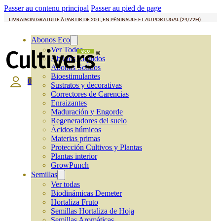
Passer au contenu principal
Passer au pied de page
LIVRAISON GRATUITE À PARTIR DE 20 €, EN PÉNINSULE ET AU PORTUGAL (24/72H)
Abonos Eco
Ver Todos
Abonos Líquidos
Abonos Solidos
Bioestimulantes
0
Sustratos y decorativas
Correctores de Carencias
Enraizantes
Maduración y Engorde
Regeneradores del suelo
Ácidos húmicos
Materias primas
Protección Cultivos y Plantas
Plantas interior
GrowPunch
Semillas
Ver todas
Biodinámicas Demeter
Hortaliza Fruto
Semillas Hortaliza de Hoja
Semillas Aromáticas