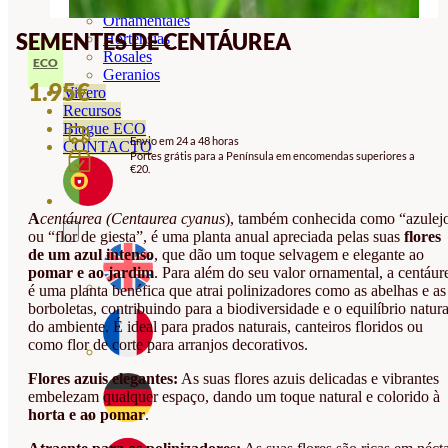
Orquideas
Ornamentales
SEMENTES DE CENTÁUREA
Hortensias
Rosales
ECO
Geranios
1.95
€
Vivero
Recursos
Blogue ECO
Envio em 24 a 48 horas
CONTACTO
Portes grátis para a Península em encomendas superiores a
€20.
A
centáurea (Centaurea cyanus
), também conhecida como “azulej
ou “flor de giesta”, é uma planta anual apreciada pelas suas
flores
de um azul intenso
, que dão um toque selvagem e elegante ao
pomar e ao jardim
. Para além do seu valor ornamental, a centáur
é uma planta benéfica que atrai polinizadores como as abelhas e as
borboletas, contribuindo para a biodiversidade e o equilíbrio natura
do ambiente. É ideal para prados naturais, canteiros floridos ou
como flor de corte para arranjos decorativos.
Flores azuis elegantes:
As suas flores azuis delicadas e vibrantes
embelezam qualquer espaço, dando um toque natural e colorido à
horta e ao pomar
.