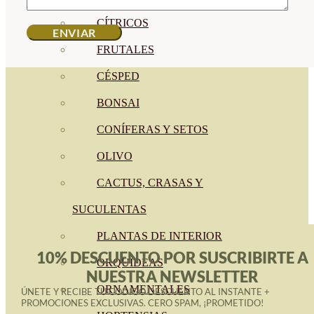
CÍTRICOS
FRUTALES
CÉSPED
BONSAI
CONÍFERAS Y SETOS
OLIVO
CACTUS, CRASAS Y
SUCULENTAS
PLANTAS DE INTERIOR
10% DESCUENTO POR SUSCRIBIRTE A
ORQUIDEAS
NUESTRA NEWSLETTER
ORNAMENTALES
ÚNETE Y RECIBE TU CÓDIGO DESCUENTO AL INSTANTE +
PROMOCIONES EXCLUSIVAS. CERO SPAM, ¡PROMETIDO!