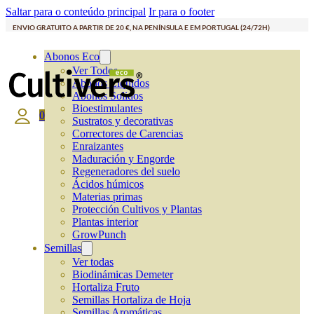
Saltar para o conteúdo principal
Ir para o footer
ENVIO GRATUITO A PARTIR DE 20 €, NA PENÍNSULA E EM PORTUGAL (24/72H)
Abonos Eco
Ver Todos
Abonos Líquidos
Abonos Solidos
Bioestimulantes
0
Sustratos y decorativas
Correctores de Carencias
Enraizantes
Maduración y Engorde
Regeneradores del suelo
Ácidos húmicos
Materias primas
Protección Cultivos y Plantas
Plantas interior
GrowPunch
Semillas
Ver todas
Biodinámicas Demeter
Hortaliza Fruto
Semillas Hortaliza de Hoja
Semillas Aromáticas