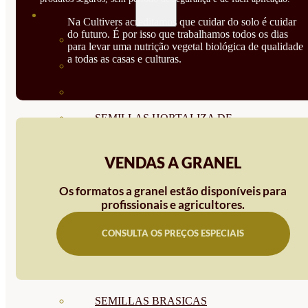
SEMILLAS
Na Cultivers acreditamos que cuidar do solo é cuidar
do futuro. É por isso que trabalhamos todos os dias
VER TODAS
para levar uma nutrição vegetal biológica de qualidade
a todas as casas e culturas.
BIODINÁMICAS DEMETER
HORTALIZA FRUTO
SEMILLAS HORTALIZA DE
HOJA
VENDAS A GRANEL
SEMILLAS AROMÁTICAS
Os formatos a granel estão disponíveis para
SEMILLAS FLORES
profissionais e agricultores.
SEMILLAS FLORES
CONSULTA OS PREÇOS ESPECIAIS
COMESTIBLES
SEMILLAS TRADICIONALES
SEMILLAS BRASICAS