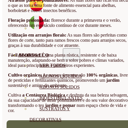
Atraente para os polinizadores:
As suas flores são ricas em nécta
o que as torna uma fonte de alimento essencial para abelhas,
borboletas e outros insectos benéficos.
Floração prolongada:
floresce durante a primavera e o verão,
oferecendo um espetáculo contínuo de cor durante meses.
Utilização em arranjos florais:
As suas flores são perfeitas como
flores de corte, tanto para ramos frescos como para arranjos secos,
graças à sua durabilidade e cor atraente.
Fácil de cultivar:
É uma planta rústica, resistente e de baixa
ABONOS ECO
manutenção, adaptando-se bem a solos pobres e climas variados,
ideal para principiantes e jardineiros experientes.
VER TODOS
Cultivo orgânico:
As nossas sementes são
100% orgânicas
, livre
ABONOS LÍQUIDOS
de pesticidas e fertilizantes químicos, promovendo um
jardim
sustentável e amigo do ambiente
.
ABONOS SOLIDOS
Cultiva
a Centáurea Biológica
e desfruta da sua beleza selvagem,
BIOESTIMULANTES
da sua capacidade de atrair polinizadores e do seu valor decorativo
transformando o teu
jardim e pomar
num espaço cheio de vida e
SUSTRATOS Y
cor.
DECORATIVAS