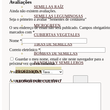
Avaliações
SEMILLAS RAÍZ
Ainda não existem avaliações.
SEMILLAS LEGUMINOSAS
Seja o primeiro a avaliar “Sementes de centáurea”
MICROGREEN
O seu endereço de email não será publicado.
Campos obrigatório
marcados com
*
CUBIERTAS VEGETALES
Nome
*
TIRAS DE SEMILLAS
Correio eletrónico
*
BOMBAS DE SEMILLAS
Guardar o meu nome, email e site neste navegador para a
BANDEJAS Y SEMILLEROS
próxima vez que eu comentar.
PROFESIONALES
A sua classificação
*
A sua avaliação sobre o produto
*
ABONOS POR CULTIVO
VER TODOS
TOMATES
HUERTO