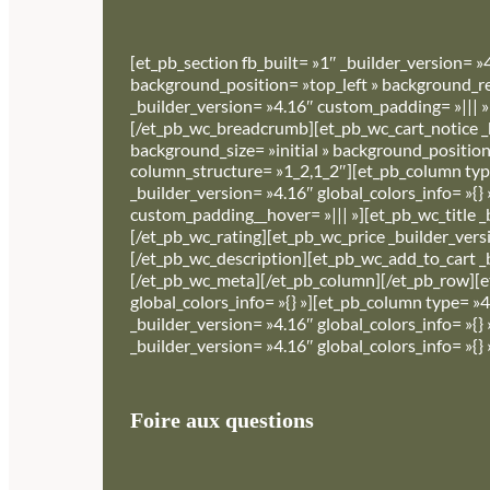
[et_pb_section fb_built= »1″ _builder_version= »
background_position= »top_left » background_re
_builder_version= »4.16″ custom_padding= »||| »
[/et_pb_wc_breadcrumb][et_pb_wc_cart_notice _b
background_size= »initial » background_position
column_structure= »1_2,1_2″][et_pb_column type
_builder_version= »4.16″ global_colors_info= »{
custom_padding__hover= »||| »][et_pb_wc_title _b
[/et_pb_wc_rating][et_pb_wc_price _builder_versi
[/et_pb_wc_description][et_pb_wc_add_to_cart _b
[/et_pb_wc_meta][/et_pb_column][/et_pb_row][et
global_colors_info= »{} »][et_pb_column type= »
_builder_version= »4.16″ global_colors_info= »{}
_builder_version= »4.16″ global_colors_info= »{
Foire aux questions