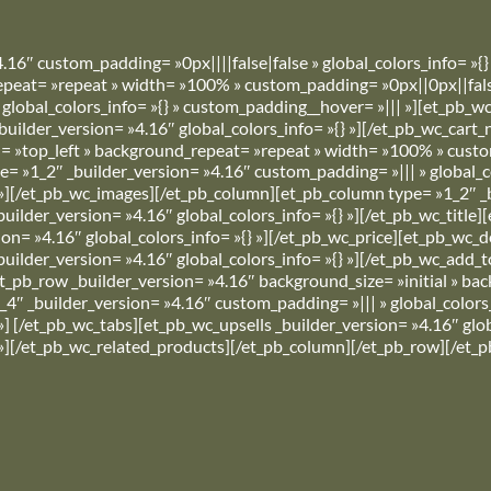
4.16″ custom_padding= »0px||||false|false » global_colors_info= »{}
peat= »repeat » width= »100% » custom_padding= »0px||0px||false|
 global_colors_info= »{} » custom_padding__hover= »||| »][et_pb_wc
uilder_version= »4.16″ global_colors_info= »{} »][/et_pb_wc_cart
= »top_left » background_repeat= »repeat » width= »100% » custom_
= »1_2″ _builder_version= »4.16″ custom_padding= »||| » global_c
} »][/et_pb_wc_images][/et_pb_column][et_pb_column type= »1_2″ _b
uilder_version= »4.16″ global_colors_info= »{} »][/et_pb_wc_title][
on= »4.16″ global_colors_info= »{} »][/et_pb_wc_price][et_pb_wc_de
uilder_version= »4.16″ global_colors_info= »{} »][/et_pb_wc_add_to
_pb_row _builder_version= »4.16″ background_size= »initial » ba
4_4″ _builder_version= »4.16″ custom_padding= »||| » global_colors
 »] [/et_pb_wc_tabs][et_pb_wc_upsells _builder_version= »4.16″ gl
} »][/et_pb_wc_related_products][/et_pb_column][/et_pb_row][/et_p