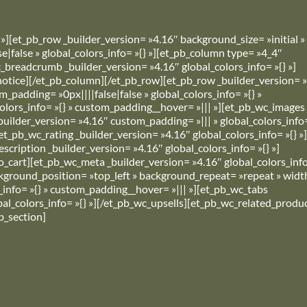
 »][et_pb_row _builder_version= »4.16″ background_size= »initial »
false » global_colors_info= »{} »][et_pb_column type= »4_4″
_breadcrumb _builder_version= »4.16″ global_colors_info= »{} »]
_notice][/et_pb_column][/et_pb_row][et_pb_row _builder_version= 
padding= »0px||||false|false » global_colors_info= »{} »
olors_info= »{} » custom_padding__hover= »||| »][et_pb_wc_images
uilder_version= »4.16″ custom_padding= »||| » global_colors_info=
et_pb_wc_rating _builder_version= »4.16″ global_colors_info= »{} »
scription _builder_version= »4.16″ global_colors_info= »{} »]
_cart][et_pb_wc_meta _builder_version= »4.16″ global_colors_info=
ckground_position= »top_left » background_repeat= »repeat » wid
_info= »{} » custom_padding__hover= »||| »][et_pb_wc_tabs
obal_colors_info= »{} »][/et_pb_wc_upsells][et_pb_wc_related_produ
b_section]