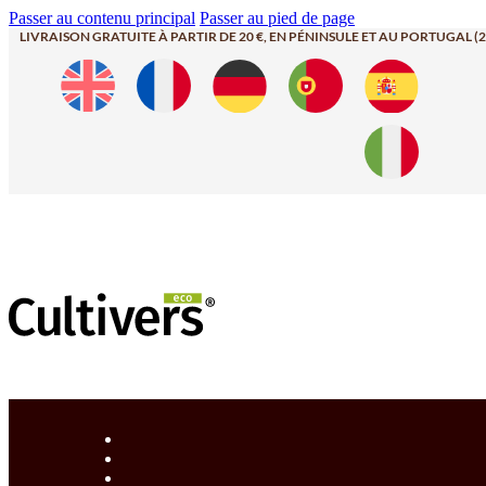
Passer au contenu principal
Passer au pied de page
LIVRAISON GRATUITE À PARTIR DE 20 €, EN PÉNINSULE ET AU PORTUGAL (