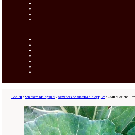
Accueil
/
Semences biologiques
/
Semences de Brassica biologiques
/
Graines de chou-ra