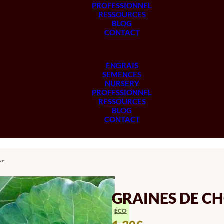
PROFESSIONNEL
RESSOURCES
BLOG
CONTACT
ENGRAIS
SEMENCES
NURSERY
PROFESSIONNEL
RESSOURCES
BLOG
CONTACT
ve
GRAINES DE C
ÉCO