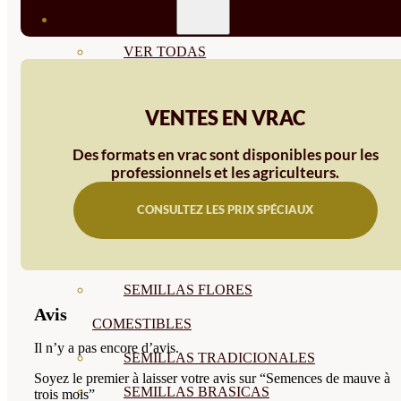
SEMILLAS
VER TODAS
BIODINÁMICAS DEMETER
VENTES EN VRAC
HORTALIZA FRUTO
SEMILLAS HORTALIZA DE
Des formats en vrac sont disponibles pour les
professionnels et les agriculteurs.
HOJA
CONSULTEZ LES PRIX SPÉCIAUX
SEMILLAS AROMÁTICAS
SEMILLAS FLORES
SEMILLAS FLORES
Avis
COMESTIBLES
Il n’y a pas encore d’avis.
SEMILLAS TRADICIONALES
Soyez le premier à laisser votre avis sur “Semences de mauve à
SEMILLAS BRASICAS
trois mois”