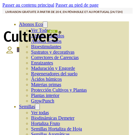
Passer au contenu principal
Passer au pied de page
LIVRAISON GRATUITE À PARTIR DE 20 €, EN PÉNINSULE ET AU PORTUGAL (24/72H)
Abonos Eco
Ver Todos
Abonos Líquidos
Abonos Solidos
Bioestimulantes
0
Sustratos y decorativas
Correctores de Carencias
Enraizantes
Maduración y Engorde
Regeneradores del suelo
Ácidos húmicos
Materias primas
Protección Cultivos y Plantas
Plantas interior
GrowPunch
Semillas
Ver todas
Biodinámicas Demeter
Hortaliza Fruto
Semillas Hortaliza de Hoja
Semillas Aromáticas