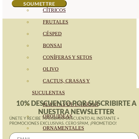
CÍTRICOS
FRUTALES
CÉSPED
BONSAI
CONÍFERAS Y SETOS
OLIVO
CACTUS, CRASAS Y
SUCULENTAS
10% DESCUENTO POR SUSCRIBIRTE A
PLANTAS DE INTERIOR
NUESTRA NEWSLETTER
ORQUIDEAS
ÚNETE Y RECIBE TU CÓDIGO DESCUENTO AL INSTANTE +
PROMOCIONES EXCLUSIVAS. CERO SPAM, ¡PROMETIDO!
ORNAMENTALES