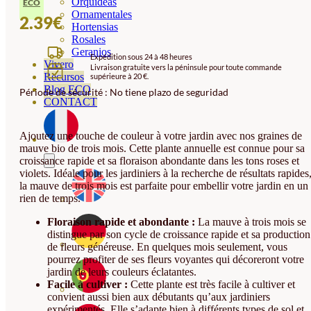
Orquideas
ÉCO
Ornamentales
2.39
€
Hortensias
Rosales
Geranios
Expédition sous 24 à 48 heures
Vivero
Livraison gratuite vers la péninsule pour toute commande
Recursos
supérieure à 20 €.
Blog ECO
Période de sécurité : No tiene plazo de seguridad
CONTACT
Ajoutez une touche de couleur à votre jardin avec nos graines de
mauve bio de trois mois. Cette plante annuelle est connue pour sa
croissance rapide et sa floraison abondante dans les tons roses et
violets. Idéale pour les jardiniers à la recherche de résultats rapides
la mauve de trois mois est parfaite pour embellir votre jardin en un
rien de temps.
Floraison rapide et abondante :
La mauve à trois mois se
distingue par son cycle de croissance rapide et sa production
de fleurs généreuse. En quelques mois seulement, vous
pourrez profiter de ses fleurs voyantes qui décoreront votre
jardin de leurs couleurs éclatantes.
Facile à cultiver :
Cette plante est très facile à cultiver et
convient aussi bien aux débutants qu’aux jardiniers
expérimentés. Elle s’adapte bien à différents types de sol et