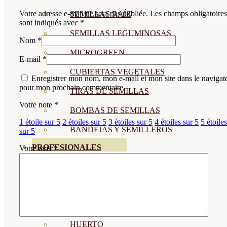
Votre adresse e-mail ne sera pas publiée.
Les champs obligatoires
SEMILLAS RAÍZ
sont indiqués avec
*
SEMILLAS LEGUMINOSAS
Nom
*
MICROGREEN
E-mail
*
CUBIERTAS VEGETALES
Enregistrer mon nom, mon e-mail et mon site dans le navigat
pour mon prochain commentaire.
TIRAS DE SEMILLAS
Votre note
*
BOMBAS DE SEMILLAS
1 étoile sur 5
2 étoiles sur 5
3 étoiles sur 5
4 étoiles sur 5
5 étoiles
BANDEJAS Y SEMILLEROS
sur 5
PROFESIONALES
Votre avis
*
ABONOS POR CULTIVO
VER TODOS
TOMATES
HUERTO