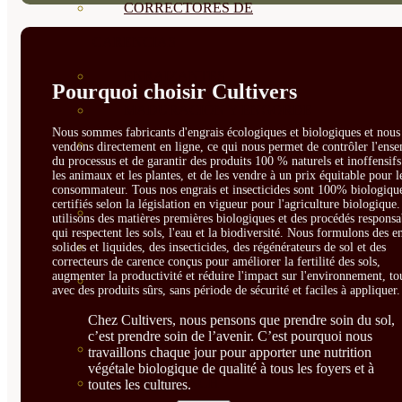
CORRECTORES DE
CARENCIAS
ENRAIZANTES
Pourquoi choisir Cultivers
MADURACIÓN Y ENGORDE
Nous sommes fabricants d'engrais écologiques et biologiques et nous 
REGENERADORES DEL
vendons directement en ligne, ce qui nous permet de contrôler l'ens
du processus et de garantir des produits 100 % naturels et inoffensif
les animaux et les plantes, et de les vendre à un prix équitable pour l
SUELO
consommateur. Tous nos engrais et insecticides sont 100% biologique
certifiés selon la législation en vigueur pour l'agriculture biologique
ÁCIDOS HÚMICOS
utilisons des matières premières biologiques et des procédés responsa
qui respectent les sols, l'eau et la biodiversité. Nous formulons des e
MATERIAS PRIMAS
solides et liquides, des insecticides, des régénérateurs de sol et des
correcteurs de carence conçus pour améliorer la fertilité des sols,
augmenter la productivité et réduire l'impact sur l'environnement, to
PROTECCIÓN CULTIVOS Y
avec des produits sûrs, sans période de sécurité et faciles à appliquer.
PLANTAS
Chez Cultivers, nous pensons que prendre soin du sol,
c’est prendre soin de l’avenir. C’est pourquoi nous
PLANTAS INTERIOR
travaillons chaque jour pour apporter une nutrition
végétale biologique de qualité à tous les foyers et à
GROWPUNCH
toutes les cultures.