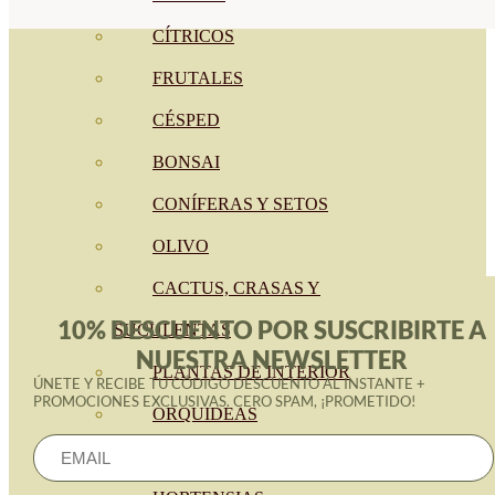
CÍTRICOS
FRUTALES
CÉSPED
BONSAI
CONÍFERAS Y SETOS
OLIVO
CACTUS, CRASAS Y
10% DESCUENTO POR SUSCRIBIRTE A
SUCULENTAS
NUESTRA NEWSLETTER
PLANTAS DE INTERIOR
ÚNETE Y RECIBE TU CÓDIGO DESCUENTO AL INSTANTE +
PROMOCIONES EXCLUSIVAS. CERO SPAM, ¡PROMETIDO!
ORQUIDEAS
ORNAMENTALES