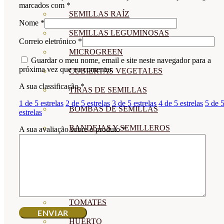
marcados com
*
SEMILLAS RAÍZ
Nome
*
SEMILLAS LEGUMINOSAS
Correio eletrónico
*
MICROGREEN
Guardar o meu nome, email e site neste navegador para a
próxima vez que eu comentar.
CUBIERTAS VEGETALES
A sua classificação
*
TIRAS DE SEMILLAS
1 de 5 estrelas
2 de 5 estrelas
3 de 5 estrelas
4 de 5 estrelas
5 de 
BOMBAS DE SEMILLAS
estrelas
BANDEJAS Y SEMILLEROS
A sua avaliação sobre o produto
*
PROFESIONALES
ABONOS POR CULTIVO
VER TODOS
TOMATES
HUERTO