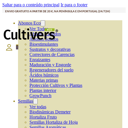
Saltar para o conteúdo principal
Ir para o footer
ENVIO GRATUITO A PARTIR DE 20 €, NA PENÍNSULA E EM PORTUGAL (24/72H)
Abonos Eco
Ver Todos
Abonos Líquidos
Abonos Solidos
Bioestimulantes
0
Sustratos y decorativas
Correctores de Carencias
Enraizantes
Maduración y Engorde
Regeneradores del suelo
Ácidos húmicos
Materias primas
Protección Cultivos y Plantas
Plantas interior
GrowPunch
Semillas
Ver todas
Biodinámicas Demeter
Hortaliza Fruto
Semillas Hortaliza de Hoja
Semillas Aromáticas