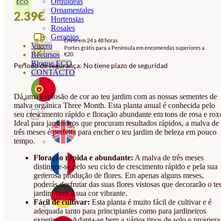
Orquideas
ECO
Ornamentales
2.39
€
Hortensias
Rosales
Geranios
Envio em 24 a 48 horas
Vivero
Portes grátis para a Península em encomendas superiores a
Recursos
€20.
Blogue ECO
Período de segurança: No tiene plazo de seguridad
CONTACTO
Dá uma explosão de cor ao teu jardim com as nossas sementes de
malva orgânica Three Month. Esta planta anual é conhecida pelo
seu crescimento rápido e floração abundante em tons de rosa e rox
Ideal para jardineiros que procuram resultados rápidos, a malva de
três meses é perfeita para encher o teu jardim de beleza em pouco
tempo.
Floração rápida e abundante:
A malva de três meses
distingue-se pelo seu ciclo de crescimento rápido e pela sua
generosa produção de flores. Em apenas alguns meses,
poderás desfrutar das suas flores vistosas que decorarão o te
jardim com a sua cor vibrante.
Fácil de cultivar:
Esta planta é muito fácil de cultivar e é
adequada tanto para principiantes como para jardineiros
experientes. Adapta-se bem a vários tipos de solo e prospera