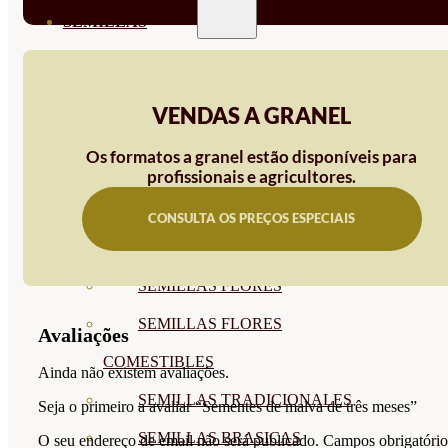
SEMILLAS
VER TODAS
BIODINÁMICAS DEMETER
VENDAS A GRANEL
HORTALIZA FRUTO
Os formatos a granel estão disponíveis para
SEMILLAS HORTALIZA DE
profissionais e agricultores.
HOJA
CONSULTA OS PREÇOS ESPECIAIS
SEMILLAS AROMÁTICAS
SEMILLAS FLORES
SEMILLAS FLORES
Avaliações
COMESTIBLES
Ainda não existem avaliações.
SEMILLAS TRADICIONALES
Seja o primeiro a avaliar “Sementes de malva de três meses”
SEMILLAS BRASICAS
O seu endereço de email não será publicado.
Campos obrigatório