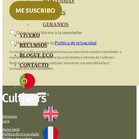
HORTENSIAS
ROSALES
GERANIOS
Quiero suscribirme a la newsletter
VIVERO
He leido y acepto la
Política de privacidad
RECURSOS
Tu email se utilizará exclusivamente para enviarte nuestra newsletter y
BLOGUE ECO
mantenerte informado sobre las actividades y ofertas de Cultivers.
Podrás darte de baja en cualquier momento a través del enlace
CONTACTO
incluido en cada newsletter.
Empresa
Loja
Aviso legal
Política de privacidade
Política de cookies