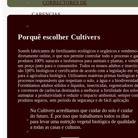
CORRECTORES DE
CARENCIAS
ENRAIZANTES
Porquê escolher Cultivers
MADURACIÓN Y ENGORDE
REGENERADORES DEL
Somos fabricantes de fertilizantes ecológicos e orgânicos e vendemo-
diretamente online, o que nos permite controlar todo o processo e ga
SUELO
produtos 100% naturais e inofensivos para animais e plantas, e vendê
um preço justo para o consumidor. Todos os nossos adubos e insectic
são 100% biológicos e certificados de acordo com a legislação em vi
ÁCIDOS HÚMICOS
para a agricultura biológica. Utilizamos matérias-primas biológicas e
processos responsáveis que respeitam o solo, a água e a biodiversidad
MATERIAS PRIMAS
Formulamos adubos sólidos e líquidos, insecticidas, regeneradores de
e corretores de carências destinados a melhorar a fertilidade dos solo
aumentar a produtividade e reduzir o impacto ambiental, sempre co
PROTECCIÓN CULTIVOS Y
produtos seguros, sem período de segurança e de fácil aplicação.
PLANTAS
Na Cultivers acreditamos que cuidar do solo é cuidar
do futuro. É por isso que trabalhamos todos os dias
PLANTAS INTERIOR
para levar uma nutrição vegetal biológica de qualidade
a todas as casas e culturas.
GROWPUNCH