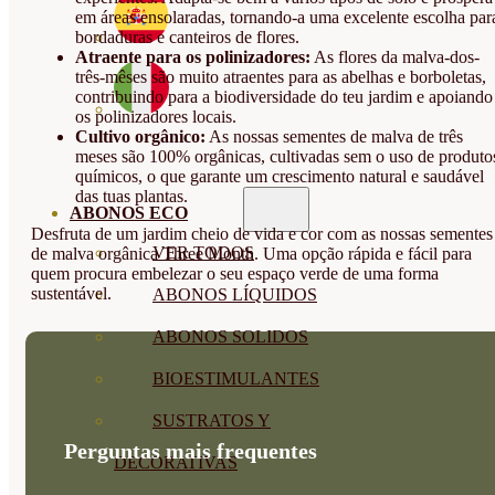
em áreas ensolaradas, tornando-a uma excelente escolha par
bordaduras e canteiros de flores.
Atraente para os polinizadores:
As flores da malva-dos-
três-mêses são muito atraentes para as abelhas e borboletas,
contribuindo para a biodiversidade do teu jardim e apoiando
os polinizadores locais.
Cultivo orgânico:
As nossas sementes de malva de três
meses são 100% orgânicas, cultivadas sem o uso de produto
químicos, o que garante um crescimento natural e saudável
das tuas plantas.
ABONOS ECO
Desfruta de um jardim cheio de vida e cor com as nossas sementes
VER TODOS
de malva orgânica Three Month. Uma opção rápida e fácil para
quem procura embelezar o seu espaço verde de uma forma
sustentável.
ABONOS LÍQUIDOS
ABONOS SOLIDOS
BIOESTIMULANTES
SUSTRATOS Y
Perguntas mais frequentes
DECORATIVAS