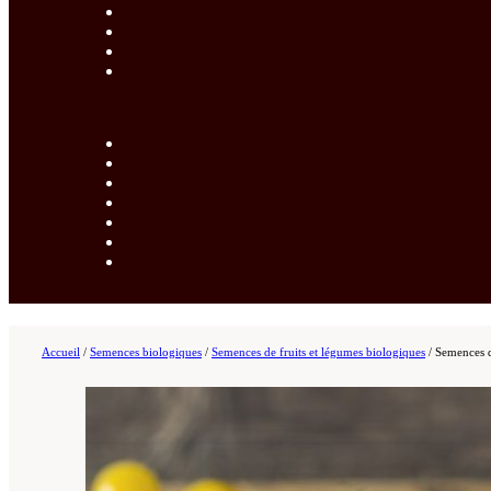
Accueil
/
Semences biologiques
/
Semences de fruits et légumes biologiques
/
Semences 