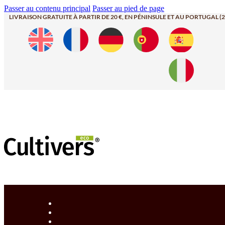
Passer au contenu principal
Passer au pied de page
LIVRAISON GRATUITE À PARTIR DE 20 €, EN PÉNINSULE ET AU PORTUGAL (