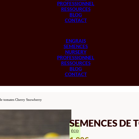
PROFESSIONNEL
RESSOURCES
BLOG
CONTACT
ENGRAIS
SEMENCES
NURSERY
PROFESSIONNEL
RESSOURCES
BLOG
CONTACT
de tomates Cherry Snowberry
SEMENCES DE 
ÉCO