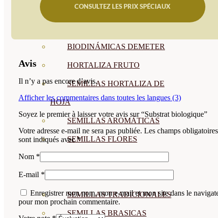
CONSULTEZ LES PRIX SPÉCIAUX
SEMILLAS
VER TODAS
BIODINÁMICAS DEMETER
Avis
HORTALIZA FRUTO
Il n’y a pas encore d’avis.
SEMILLAS HORTALIZA DE
Afficher les commentaires dans toutes les langues (3)
HOJA
Soyez le premier à laisser votre avis sur “Substrat biologique”
SEMILLAS AROMÁTICAS
Votre adresse e-mail ne sera pas publiée.
Les champs obligatoires
SEMILLAS FLORES
sont indiqués avec
*
Nom
*
SEMILLAS FLORES
E-mail
*
COMESTIBLES
Enregistrer mon nom, mon e-mail et mon site dans le navigat
SEMILLAS TRADICIONALES
pour mon prochain commentaire.
SEMILLAS BRASICAS