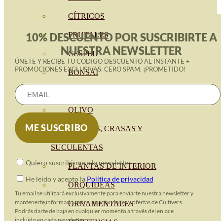
CÍTRICOS
FRUTALES
10% DESCUENTO POR SUSCRIBIRTE A
NUESTRA NEWSLETTER
CÉSPED
ÚNETE Y RECIBE TU CÓDIGO DESCUENTO AL INSTANTE +
PROMOCIONES EXCLUSIVAS. CERO SPAM, ¡PROMETIDO!
BONSAI
CONÍFERAS Y SETOS
OLIVO
CACTUS, CRASAS Y
SUCULENTAS
Quiero suscribirme a la newsletter
PLANTAS DE INTERIOR
He leido y acepto la
Política de privacidad
ORQUIDEAS
Tu email se utilizará exclusivamente para enviarte nuestra newsletter y
mantenerte informado sobre las actividades y ofertas de Cultivers.
ORNAMENTALES
Podrás darte de baja en cualquier momento a través del enlace
incluido en cada newsletter.