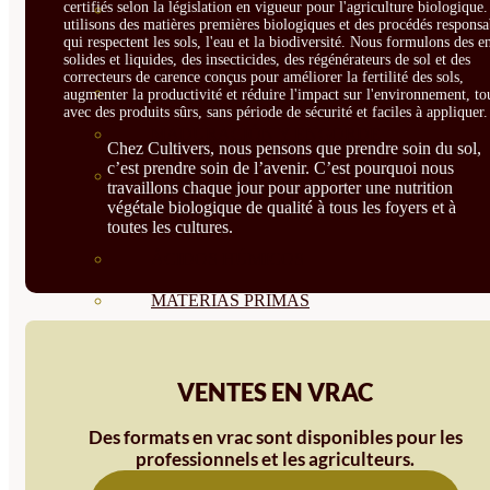
certifiés selon la législation en vigueur pour l'agriculture biologique
CORRECTORES DE
utilisons des matières premières biologiques et des procédés responsa
qui respectent les sols, l'eau et la biodiversité. Nous formulons des e
CARENCIAS
solides et liquides, des insecticides, des régénérateurs de sol et des
correcteurs de carence conçus pour améliorer la fertilité des sols,
ENRAIZANTES
augmenter la productivité et réduire l'impact sur l'environnement, to
avec des produits sûrs, sans période de sécurité et faciles à appliquer.
MADURACIÓN Y ENGORDE
Chez Cultivers, nous pensons que prendre soin du sol,
c’est prendre soin de l’avenir. C’est pourquoi nous
REGENERADORES DEL
travaillons chaque jour pour apporter une nutrition
végétale biologique de qualité à tous les foyers et à
SUELO
toutes les cultures.
ÁCIDOS HÚMICOS
MATERIAS PRIMAS
PROTECCIÓN CULTIVOS Y
PLANTAS
VENTES EN VRAC
PLANTAS INTERIOR
Des formats en vrac sont disponibles pour les
professionnels et les agriculteurs.
GROWPUNCH