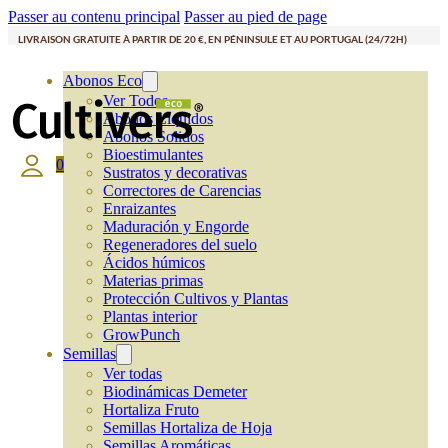
Passer au contenu principal
Passer au pied de page
LIVRAISON GRATUITE À PARTIR DE 20 €, EN PÉNINSULE ET AU PORTUGAL (24/72H)
Abonos Eco
Ver Todos
Abonos Líquidos
Abonos Solidos
Bioestimulantes
0
Sustratos y decorativas
Correctores de Carencias
Enraizantes
Maduración y Engorde
Regeneradores del suelo
Ácidos húmicos
Materias primas
Protección Cultivos y Plantas
Plantas interior
GrowPunch
Semillas
Ver todas
Biodinámicas Demeter
Hortaliza Fruto
Semillas Hortaliza de Hoja
Semillas Aromáticas