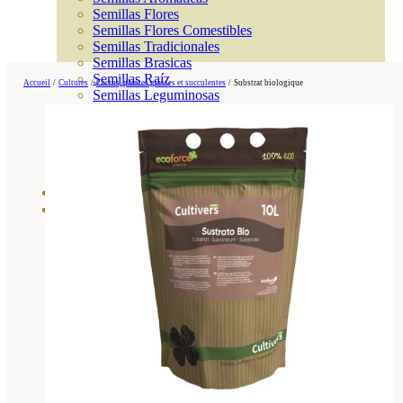
Semillas Flores
Semillas Flores Comestibles
Semillas Tradicionales
Semillas Brasicas
Semillas Raíz
Accueil
/
Cultures
/
Cactus, plantes grasses et succulentes
/
Substrat biologique
Semillas Leguminosas
Microgreen
Cubiertas Vegetales
Tiras de Semillas
Bombas de Semillas
Bandejas y Semilleros
Profesionales
Abonos por cultivo
Ver Todos
Tomates
Huerto
Cítricos
Frutales
Césped
Bonsai
Coníferas y setos
Olivo
Cactus, crasas y suculentas
Plantas de interior