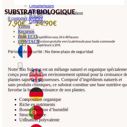
Orquideas
Ornamentales
SUBSTRAT BIOLOGIQUE
Hortensias
Noté
4.33
sur 5 basé sur
3
notations client
Rosales
0
customer reviews
PLAGE
Geranios
7.90
€
–
24.90
€
Vivero
DE
Recursos
Blog ECO
Expédition sous 24 à 48 heures
PRIX :
CONTACT
Livraison gratuite vers la péninsule pour toute commande
supérieure à 20 €.
7.90€
Période de sécurité : No tiene plazo de seguridad
À
24.90€
Notre Bio Substrat est un mélange naturel et organique spécialeme
conçu pour fournir un environnement optimal pour la croissance d
plantes saines et vigoureuses. Composé d’ingrédients naturels et
sans produits chimiques, ce substrat constitue une base nutritive qu
favorise la bonne croissance de nos plantes.
Composition organique
Riche en nutriments
Bonne rétention d’humidité
Structure aérée
Utilisation polyvalente