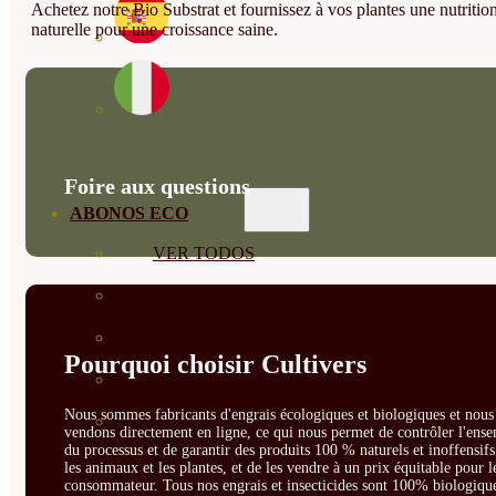
Achetez notre Bio Substrat et fournissez à vos plantes une nutritio
naturelle pour une croissance saine.
Foire aux questions
ABONOS ECO
VER TODOS
ABONOS LÍQUIDOS
ABONOS SOLIDOS
Pourquoi choisir Cultivers
BIOESTIMULANTES
Nous sommes fabricants d'engrais écologiques et biologiques et nous 
SUSTRATOS Y
vendons directement en ligne, ce qui nous permet de contrôler l'ens
du processus et de garantir des produits 100 % naturels et inoffensif
DECORATIVAS
les animaux et les plantes, et de les vendre à un prix équitable pour l
consommateur. Tous nos engrais et insecticides sont 100% biologique